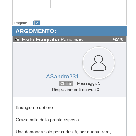
Pagina:
1
2
ARGOMENTO:
Esito Ecografia Pancreas
#2778
ASandro231
Messaggi: 5
Offline
Ringraziamenti ricevuti 0
Buongiorno dottore.
Grazie mille della pronta risposta.
Una domanda solo per curiosità, per quanto rare,