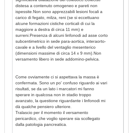
distesa a contenuto omogeneo e pareti non
ispessite.Non sono apprezzabili lesioni focali a
carico di fegato, milza, reni (se si eccettuano
alcune formazioni cistiche corticali di cui la
maggiore a destra di circa 11 mm) e
surreni.Presenza di alcuni linfonodi ad asse corto
subcentimetrico in sede para-aortica, interaorto-
cavale e a livello del ventaglio mesenterico
(dimensioni massime di circa 14 x 9 mm).Non
versamento libero in sede addomino-pelvica.
Come ovviamente ci si aspettava la massa è
confermata. Sono un po' confuso riguardo ai vari
risultati, se da un lato i marcatori mi fanno
sperare in qualcosa non in stadio troppo
avanzato, la questione riguardante i linfonodi mi
dà qualche pensiero ulteriore.
Tralascio per il momento il versamento
pericardico, che voglio sperare sia scollegato
dalla patologia pancreatica.