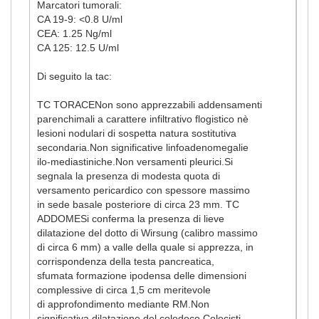
Marcatori tumorali:
CA 19-9: <0.8 U/ml
CEA: 1.25 Ng/ml
CA 125: 12.5 U/ml
Di seguito la tac:
TC TORACENon sono apprezzabili addensamenti
parenchimali a carattere infiltrativo flogistico nè
lesioni nodulari di sospetta natura sostitutiva
secondaria.Non significative linfoadenomegalie
ilo-mediastiniche.Non versamenti pleurici.Si
segnala la presenza di modesta quota di
versamento pericardico con spessore massimo
in sede basale posteriore di circa 23 mm. TC
ADDOMESi conferma la presenza di lieve
dilatazione del dotto di Wirsung (calibro massimo
di circa 6 mm) a valle della quale si apprezza, in
corrispondenza della testa pancreatica,
sfumata formazione ipodensa delle dimensioni
complessive di circa 1,5 cm meritevole
di approfondimento mediante RM.Non
significativa dilatazione del coledoco.Colecisti