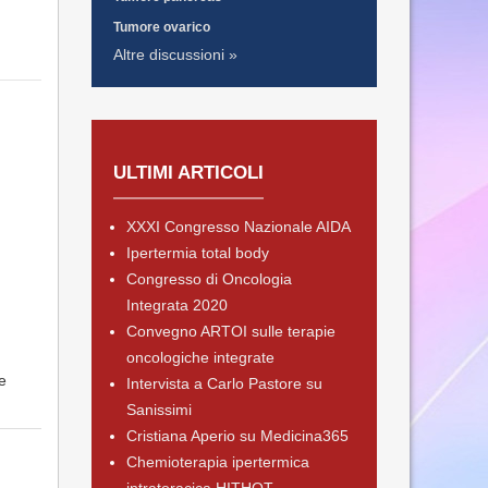
Tumore ovarico
Altre discussioni »
ULTIMI ARTICOLI
XXXI Congresso Nazionale AIDA
Ipertermia total body
Congresso di Oncologia
Integrata 2020
Convegno ARTOI sulle terapie
oncologiche integrate
e
Intervista a Carlo Pastore su
Sanissimi
Cristiana Aperio su Medicina365
Chemioterapia ipertermica