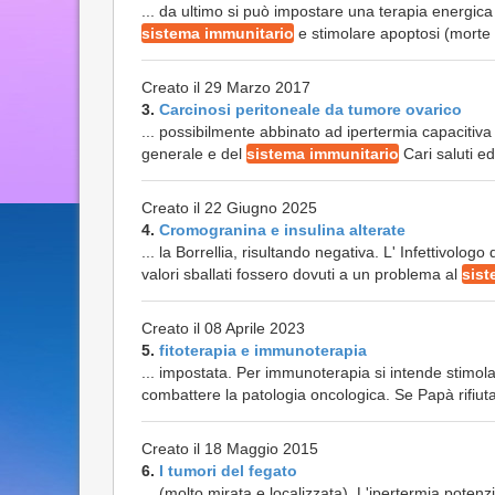
... da ultimo si può impostare una terapia energica d
sistema immunitario
e stimolare apoptosi (morte
Creato il 29 Marzo 2017
3.
Carcinosi peritoneale da tumore ovarico
... possibilmente abbinato ad ipertermia capacitiv
generale e del
sistema immunitario
Cari saluti ed
Creato il 22 Giugno 2025
4.
Cromogranina e insulina alterate
... la Borrellia, risultando negativa. L' Infettivo
valori sballati fossero dovuti a un problema al
sist
Creato il 08 Aprile 2023
5.
fitoterapia e immunoterapia
... impostata. Per immunoterapia si intende stimola
combattere la patologia oncologica. Se Papà rifiuta
Creato il 18 Maggio 2015
6.
I tumori del fegato
... (molto mirata e localizzata). L'ipertermia potenzi