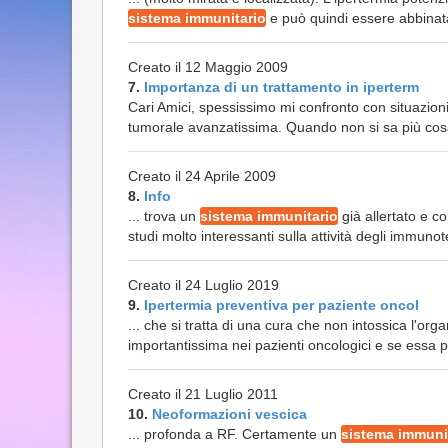
sistema immunitario
e può quindi essere abbinata 
Creato il 12 Maggio 2009
7.
Importanza di un trattamento in iperterm
Cari Amici, spessissimo mi confronto con situazioni
tumorale avanzatissima. Quando non si sa più cosa 
Creato il 24 Aprile 2009
8.
Info
... trova un
sistema immunitario
già allertato e co
studi molto interessanti sulla attività degli immunote
Creato il 24 Luglio 2019
9.
Ipertermia preventiva per paziente oncol
... che si tratta di una cura che non intossica l'o
importantissima nei pazienti oncologici e se essa p
Creato il 21 Luglio 2011
10.
Neoformazioni vescica
... profonda a RF. Certamente un
sistema immuni