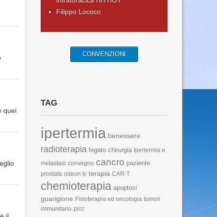
intratoracica HITHOT
Filippo Lococo
CONVENZIONI
o
TAG
e quei
ipertermia
benessere
radioterapia
fegato
chirurgia
Ipertermia e
cancro
eglio
paziente
metastasi
convegno
terapia
prostata
odeon tv
CAR-T
chemioterapia
apoptosi
guarigione
Fisioterapia ed oncologia
tumori
immunitario
picc
è il