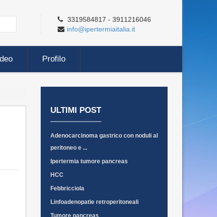
3319584817 - 3911216046
info@ipertermiaitalia.it
ideo
Profilo
ULTIMI POST
Adenocarcinoma gastrico con noduli al
peritoneo e ...
Ipertermia tumore pancreas
HCC
Febbricciola
Linfoadenopatie retroperitoneali
Tumore pancreas