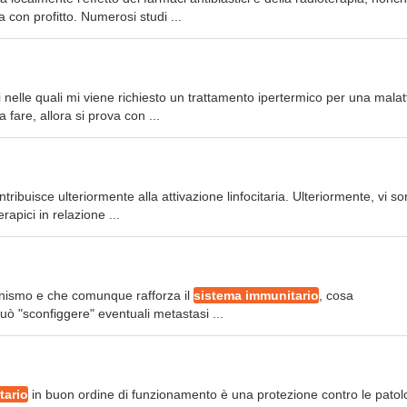
con profitto. Numerosi studi ...
 nelle quali mi viene richiesto un trattamento ipertermico per una malat
fare, allora si prova con ...
ntribuisce ulteriormente alla attivazione linfocitaria. Ulteriormente, vi s
rapici in relazione ...
rganismo e che comunque rafforza il
sistema immunitario
, cosa
uò "sconfiggere" eventuali metastasi ...
tario
in buon ordine di funzionamento è una protezione contro le patol