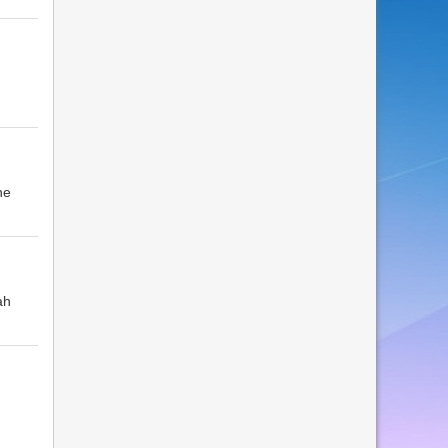
he
ah