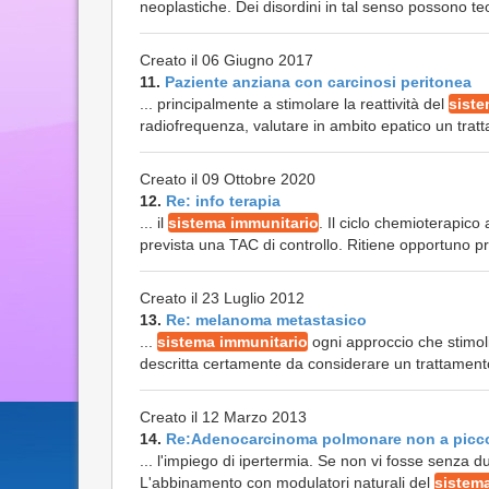
neoplastiche. Dei disordini in tal senso possono t
Creato il 06 Giugno 2017
11.
Paziente anziana con carcinosi peritonea
... principalmente a stimolare la reattività del
siste
radiofrequenza, valutare in ambito epatico un tratt
Creato il 09 Ottobre 2020
12.
Re: info terapia
... il
sistema immunitario
. Il ciclo chemioterapico
prevista una TAC di controllo. Ritiene opportuno 
Creato il 23 Luglio 2012
13.
Re: melanoma metastasico
...
sistema immunitario
ogni approccio che stimoli
descritta certamente da considerare un trattament
Creato il 12 Marzo 2013
14.
Re:Adenocarcinoma polmonare non a picc
... l'impiego di ipertermia. Se non vi fosse senza 
L'abbinamento con modulatori naturali del
sistem