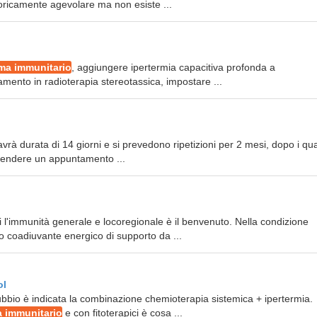
eoricamente agevolare ma non esiste ...
ma immunitario
, aggiungere ipertermia capacitiva profonda a
amento in radioterapia stereotassica, impostare ...
 avrà durata di 14 giorni e si prevedono ripetizioni per 2 mesi, dopo i qua
prendere un appuntamento ...
 l'immunità generale e locoregionale è il benvenuto. Nella condizione
o coadiuvante energico di supporto da ...
ol
dubbio è indicata la combinazione chemioterapia sistemica + ipertermia.
a immunitario
e con fitoterapici è cosa ...