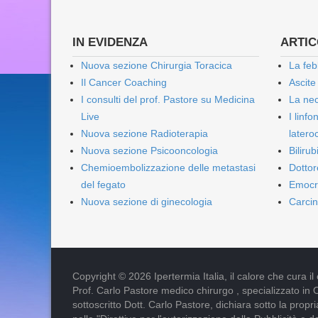
IN EVIDENZA
ARTICO
Nuova sezione Chirurgia Toracica
La feb
Il Cancer Coaching
Ascite
I consulti del prof. Pastore su Medicina
La nec
Live
I linf
Nuova sezione Radioterapia
lateroc
Nuova sezione Psicooncologia
Biliru
Chemioembolizzazione delle metastasi
Dottor
del fegato
Emocr
Nuova sezione di ginecologia
Carcin
Copyright © 2026 Ipertermia Italia, il calore che cura il can
Prof. Carlo Pastore medico chirurgo , specializzato in 
sottoscritto Dott. Carlo Pastore, dichiara sotto la pro