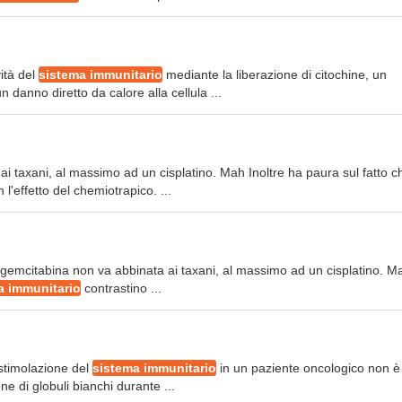
vità del
sistema immunitario
mediante la liberazione di citochine, un
 danno diretto da calore alla cellula ...
ai taxani, al massimo ad un cisplatino. Mah Inoltre ha paura sul fatto c
l'effetto del chemiotrapico. ...
la gemcitabina non va abbinata ai taxani, al massimo ad un cisplatino. M
a immunitario
contrastino ...
 stimolazione del
sistema immunitario
in un paziente oncologico non è
e di globuli bianchi durante ...