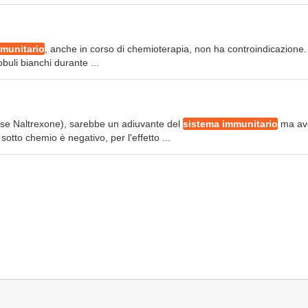
munitario
, anche in corso di chemioterapia, non ha controindicazione. 
obuli bianchi durante ...
ose Naltrexone), sarebbe un adiuvante del
sistema immunitario
ma av
sotto chemio è negativo, per l'effetto ...