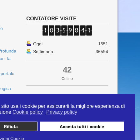
CONTATORE VISITE
uò
Oggi
1551
Profunda
Settimana
36594
on: la
42
 portale
Online
logica:
sito usa i cookie per assicurarti la migliore esperienza di
zione
Cookie policy
Privacy policy
Rifiuta
Accetta tutti i cookie
 info@ipertermiaitalia.it tel. 331/9584817 . Il
ito è diramato nel rispetto delle Linee Guida contenute
zioni Cookie: