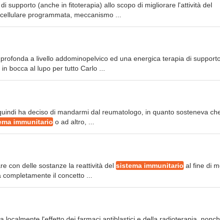
i supporto (anche in fitoterapia) allo scopo di migliorare l'attività del
 cellulare programmata, meccanismo ...
a profonda a livello addominopelvico ed una energica terapia di support
 in bocca al lupo per tutto Carlo ...
logo quindi ha deciso di mandarmi dal reumatologo, in quanto sosteneva ch
ema immunitario
o ad altro, ...
re con delle sostanze la reattività del
sistema immunitario
al fine di m
 completamente il concetto ...
a localmente l'effetto dei farmaci antiblastici e della radioterapia, nonch