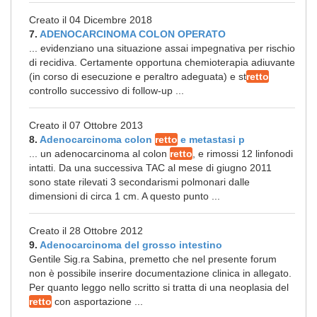
Creato il 04 Dicembre 2018
7.
ADENOCARCINOMA COLON OPERATO
... evidenziano una situazione assai impegnativa per rischio
di recidiva. Certamente opportuna chemioterapia adiuvante
(in corso di esecuzione e peraltro adeguata) e st
retto
controllo successivo di follow-up ...
Creato il 07 Ottobre 2013
8.
Adenocarcinoma colon
retto
e metastasi p
... un adenocarcinoma al colon
retto
, e rimossi 12 linfonodi
intatti. Da una successiva TAC al mese di giugno 2011
sono state rilevati 3 secondarismi polmonari dalle
dimensioni di circa 1 cm. A questo punto ...
Creato il 28 Ottobre 2012
9.
Adenocarcinoma del grosso intestino
Gentile Sig.ra Sabina, premetto che nel presente forum
non è possibile inserire documentazione clinica in allegato.
Per quanto leggo nello scritto si tratta di una neoplasia del
retto
con asportazione ...