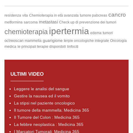
cancro
resistenza
vita
Chemioterapia in età avanzata
tumore pabcreas
metastasi
metformina
sarcoma
Check up di prevenzione dei tumori
ipertermia
chemioterapia
edema
tumori
guarigione
octreoscan
mammella
terpie oncologiche integrate
Oncologia
medica
le principali terapie disponibili
linfociti
ULTIMI VIDEO
Leggere le analisi del sangue
Gestire la nausea ed il vomito
La stipsi nel paziente oncologico
Il tumore della mammella: Medicina 365
Il Tumore del Colon : Medicina 365
La febbre neoplastica : Medicina 365
I Marcatori Tumorali: Medicina 365