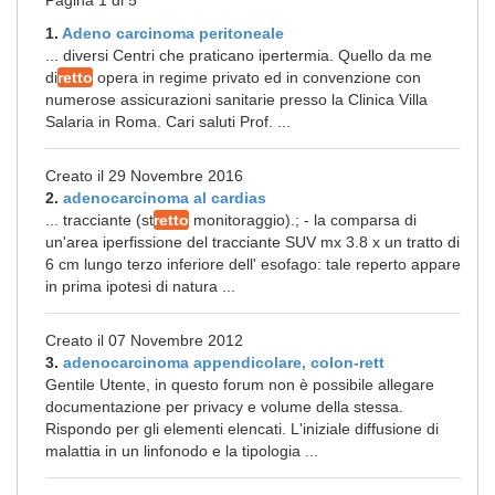
Pagina 1 di 5
1.
Adeno carcinoma peritoneale
... diversi Centri che praticano ipertermia. Quello da me
di
retto
opera in regime privato ed in convenzione con
numerose assicurazioni sanitarie presso la Clinica Villa
Salaria in Roma. Cari saluti Prof. ...
Creato il 29 Novembre 2016
2.
adenocarcinoma al cardias
... tracciante (st
retto
monitoraggio).; - la comparsa di
un'area iperfissione del tracciante SUV mx 3.8 x un tratto di
6 cm lungo terzo inferiore dell' esofago: tale reperto appare
in prima ipotesi di natura ...
Creato il 07 Novembre 2012
3.
adenocarcinoma appendicolare, colon-rett
Gentile Utente, in questo forum non è possibile allegare
documentazione per privacy e volume della stessa.
Rispondo per gli elementi elencati. L'iniziale diffusione di
malattia in un linfonodo e la tipologia ...