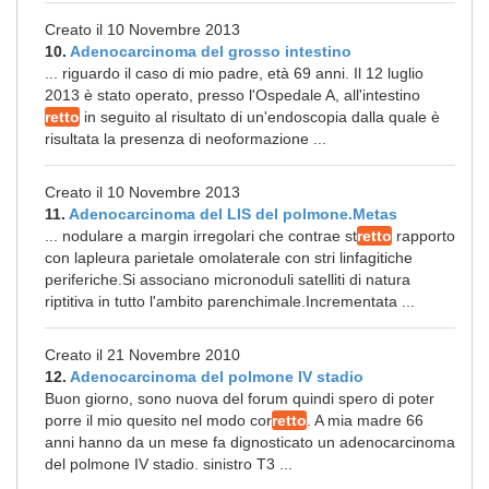
Creato il 10 Novembre 2013
10.
Adenocarcinoma del grosso intestino
... riguardo il caso di mio padre, età 69 anni. Il 12 luglio
2013 è stato operato, presso l'Ospedale A, all'intestino
retto
in seguito al risultato di un'endoscopia dalla quale è
risultata la presenza di neoformazione ...
Creato il 10 Novembre 2013
11.
Adenocarcinoma del LIS del polmone.Metas
... nodulare a margin irregolari che contrae st
retto
rapporto
con lapleura parietale omolaterale con stri linfagitiche
periferiche.Si associano micronoduli satelliti di natura
riptitiva in tutto l'ambito parenchimale.Incrementata ...
Creato il 21 Novembre 2010
12.
Adenocarcinoma del polmone IV stadio
Buon giorno, sono nuova del forum quindi spero di poter
porre il mio quesito nel modo cor
retto
. A mia madre 66
anni hanno da un mese fa dignosticato un adenocarcinoma
del polmone IV stadio. sinistro T3 ...