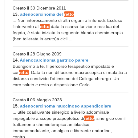
Creato il 30 Dicembre 2011
13.
adenocarcinoma del
retto
... Non interessamento di altri organi o linfonodi. Escluso
l'intervento al
retto
data la scarsa funzione residua del
fegato, è stata iniziata la seguente blanda chemioterapia
(ben tollerata in acuto)a cicli ...
Creato il 28 Giugno 2009
14.
Adenocarcinoma gastrico parere
Buongiorno a te. Il percorso terapeutico impostato è
cor
retto
. Data la non diffusione macroscopica di malattia a
distanza condivido l'ottimismo del Collega chirurgo. Un
caro saluto e resto a disposizione Carlo ...
Creato il 06 Maggio 2023
15.
adenocarcinoma muccinoso appendicolare
... utile coadiuvante sinergico a livello addominale
impiegabile a scopo proapoptotico di
retto
, sinergico con il
trattamento chemioterapico antiblastico,
immunomodulante, antalgico e liberante endorfine,
contro ...