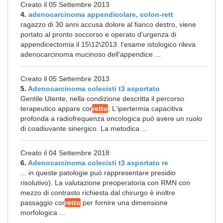
Creato il 05 Settembre 2013
4.
adenocarcinoma appendicolare, colon-rett
ragazzo di 30 anni accusa dolore al fianco destro, viene
portato al pronto soccorso e operato d'urgenza di
appendicectomia il 15\12\2013. l'esame istologico rileva
adenocarcinoma mucinoso dell'appendice ...
Creato il 05 Settembre 2013
5.
Adenocarcinoma colecisti t3 asportato
Gentile Utente, nella condizione descritta il percorso
terapeutico appare cor
retto
. L'ipertermia capacitiva
profonda a radiofrequenza oncologica può avere un ruolo
di coadiuvante sinergico. La metodica ...
Creato il 04 Settembre 2018
6.
Adenocarcinoma colecisti t3 asportato re
... in queste patologie può rappresentare presidio
risolutivo). La valutazione preoperatoria con RMN con
mezzo di contrasto richiesta dal chirurgo è inoltre
passaggio cor
retto
per fornire una dimensione
morfologica ...