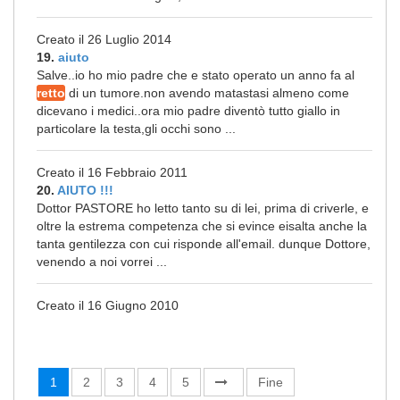
Creato il 26 Luglio 2014
19.
aiuto
Salve..io ho mio padre che e stato operato un anno fa al
retto
di un tumore.non avendo matastasi almeno come
dicevano i medici..ora mio padre diventò tutto giallo in
particolare la testa,gli occhi sono ...
Creato il 16 Febbraio 2011
20.
AIUTO !!!
Dottor PASTORE ho letto tanto su di lei, prima di criverle, e
oltre la estrema competenza che si evince eisalta anche la
tanta gentilezza con cui risponde all'email. dunque Dottore,
venendo a noi vorrei ...
Creato il 16 Giugno 2010
1
2
3
4
5
Fine