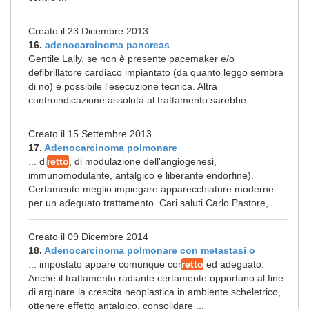
Creato il 23 Dicembre 2013
16.
adenocarcinoma pancreas
Gentile Lally, se non è presente pacemaker e/o
defibrillatore cardiaco impiantato (da quanto leggo sembra
di no) è possibile l'esecuzione tecnica. Altra
controindicazione assoluta al trattamento sarebbe ...
Creato il 15 Settembre 2013
17.
Adenocarcinoma polmonare
... di
retto
, di modulazione dell'angiogenesi,
immunomodulante, antalgico e liberante endorfine).
Certamente meglio impiegare apparecchiature moderne
per un adeguato trattamento. Cari saluti Carlo Pastore, ...
Creato il 09 Dicembre 2014
18.
Adenocarcinoma polmonare con metastasi o
... impostato appare comunque cor
retto
ed adeguato.
Anche il trattamento radiante certamente opportuno al fine
di arginare la crescita neoplastica in ambiente scheletrico,
ottenere effetto antalgico, consolidare ...