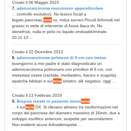
Creato il 06 Maggio 2023
7.
adenocarcinoma muccinoso appendicolare
... controllo evolutivo). No lesioni focali a
fegato.pancreas,
rene
sx, milza surreni Piccoli linfonodi nel
grasso in sede di intervento di fossa iliaca dx. No
idonefrosi, nulla in pelvi no liquido endoaddominale.
20.11.13 ...
Creato il 22 Dicembre 2013
8.
adenocarcinoma polmone di 6 cm con metas
buongiorno a mio padre è stato diagnosticato un
adenocarcinoma polmonare con primitivo di 6 cm, con
metastasi ossee (rachide, mediastino, bacino e scapola),
epatiche bilobari e sur
rene
sinistro. alk negativo. oggi ...
Creato il 13 Febbraio 2019
9.
Biopsia renale in paziente mono
rene
... il sur
rene
DX. Si rilevano almeno tre neoformazioni nel
corpo del pancreas del diametro massimo di 16mm, due a
sviluppo esofitico anteriore, sospette per secondarismi.
Non evidenti sicure linfoadenopatie ...