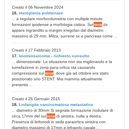
Creato il 06 Novembre 2024
16.
eteroplasia polmonare
... a regolare morfovolumetrie con multiple minute
formazioni ipodense a morfologia cistica. Sur
rene
dx
appare ingrandito a margini irregolari dal diametro
massimo di 29 mm. Milza, surrene sx e pancreas come ...
Creato il 17 Febbraio 2013
17.
leiomiosarcoma - richiesto consulto
... dimensionale. La situazione non sta migliorando e la
tumefazione in zona para-ortica sta causando
compressione sul
rene
, dove già ad ottobre era stato
posizionato uno STENT. Mia mamma attualmente
presenta ...
Creato il 26 Gennaio 2015
18.
Linfangite carcinomatosa metastatica
... diametro di 30mm Si segnala formazione nodulare di
circa 17mm del sur
rene
di sinistra, nulla a destra.
Presenza di linfonodi in sede paraortica sinistra con
diametro massimo di 17mm e infraorto cavale ...