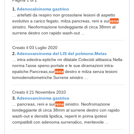
Pagina 1 di 2
1.
Adenocalcinoma gastrico
... artefatti da respiro non grossolane lesioni di aspetto
evolutivo a carico fegato, milza pancreas, reni e sur
rene
sinistro. Neoformazione tondeggiante di circa 38mm al
surrene destro con rapido wash-out ...
Creato il 03 Luglio 2020
2.
Adenocarcinoma del LIS del polmone.Metas
... intra edextra-eptiche nn dilatate.Colecisti alitiasica.Nella
norma l'asse speno-portale e le sue diramazioni intra-
epatiche.Pancreas,sur
rene
destro e milza senza lesioni
tomodensitometriche.Surrene sinistro ...
Creato il 21 Novembre 2010
3.
Adenocarcinoma gastrico
... pancreas, reni e sur
rene
sinistro. Neofromazione
tondeggiante di circa 38mm al surrene destro con rapido
wash-out e densità lipidica, reperti in prima ipotesi
compatibili con adenoma surrenalico, meritevole ...