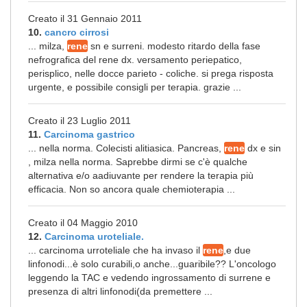
Creato il 31 Gennaio 2011
10.
cancro cirrosi
... milza,
rene
sn e surreni. modesto ritardo della fase
nefrografica del rene dx. versamento periepatico,
perisplico, nelle docce parieto - coliche. si prega risposta
urgente, e possibile consigli per terapia. grazie ...
Creato il 23 Luglio 2011
11.
Carcinoma gastrico
... nella norma. Colecisti alitiasica. Pancreas,
rene
dx e sin
, milza nella norma. Saprebbe dirmi se c'è qualche
alternativa e/o aadiuvante per rendere la terapia più
efficacia. Non so ancora quale chemioterapia ...
Creato il 04 Maggio 2010
12.
Carcinoma uroteliale.
... carcinoma urroteliale che ha invaso il
rene
,e due
linfonodi...è solo curabili,o anche...guaribile?? L'oncologo
leggendo la TAC e vedendo ingrossamento di surrene e
presenza di altri linfonodi(da premettere ...