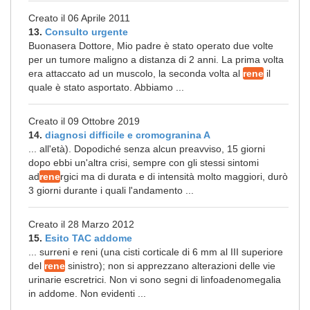
Creato il 06 Aprile 2011
13.
Consulto urgente
Buonasera Dottore, Mio padre è stato operato due volte
per un tumore maligno a distanza di 2 anni. La prima volta
era attaccato ad un muscolo, la seconda volta al
rene
il
quale è stato asportato. Abbiamo ...
Creato il 09 Ottobre 2019
14.
diagnosi difficile e cromogranina A
... all'età). Dopodiché senza alcun preavviso, 15 giorni
dopo ebbi un'altra crisi, sempre con gli stessi sintomi
ad
rene
rgici ma di durata e di intensità molto maggiori, durò
3 giorni durante i quali l'andamento ...
Creato il 28 Marzo 2012
15.
Esito TAC addome
... surreni e reni (una cisti corticale di 6 mm al III superiore
del
rene
sinistro); non si apprezzano alterazioni delle vie
urinarie escretrici. Non vi sono segni di linfoadenomegalia
in addome. Non evidenti ...