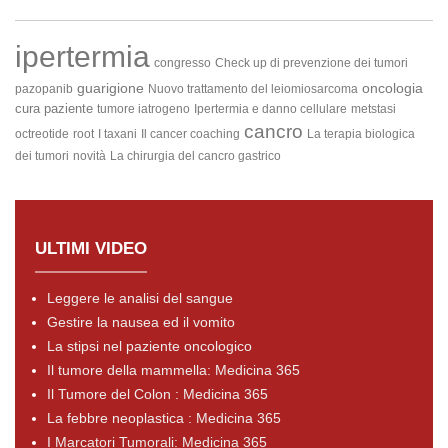
ipertermia
congresso
Check up di prevenzione dei tumori
guarigione
oncologia
pazopanib
Nuovo trattamento del leiomiosarcoma
cura
paziente
tumore iatrogeno
Ipertermia e danno cellulare
metstasi
cancro
octreotide
root
I taxani
Il cancer coaching
La terapia biologica
dei tumori
novità
La chirurgia del cancro gastrico
ULTIMI VIDEO
Leggere le analisi del sangue
Gestire la nausea ed il vomito
La stipsi nel paziente oncologico
Il tumore della mammella: Medicina 365
Il Tumore del Colon : Medicina 365
La febbre neoplastica : Medicina 365
I Marcatori Tumorali: Medicina 365