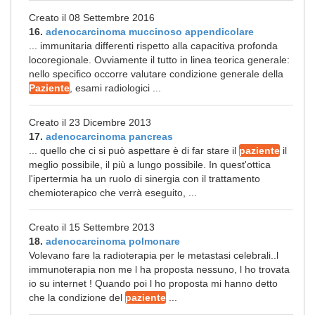
Creato il 08 Settembre 2016
16.
adenocarcinoma muccinoso appendicolare
... immunitaria differenti rispetto alla capacitiva profonda
locoregionale. Ovviamente il tutto in linea teorica generale:
nello specifico occorre valutare condizione generale della
Paziente
, esami radiologici ...
Creato il 23 Dicembre 2013
17.
adenocarcinoma pancreas
... quello che ci si può aspettare è di far stare il
paziente
il
meglio possibile, il più a lungo possibile. In quest'ottica
l'ipertermia ha un ruolo di sinergia con il trattamento
chemioterapico che verrà eseguito, ...
Creato il 15 Settembre 2013
18.
adenocarcinoma polmonare
Volevano fare la radioterapia per le metastasi celebrali..l
immunoterapia non me l ha proposta nessuno, l ho trovata
io su internet ! Quando poi l ho proposta mi hanno detto
che la condizione del
paziente
...