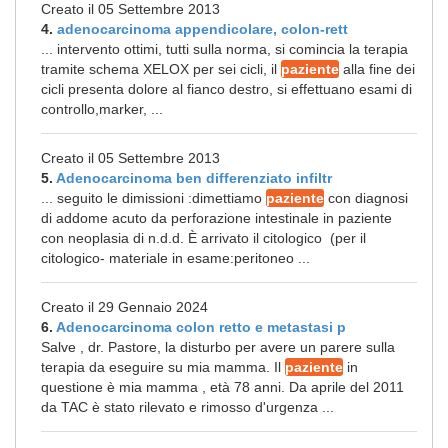
Creato il 05 Settembre 2013
4.
adenocarcinoma appendicolare, colon-rett
... intervento ottimi, tutti sulla norma, si comincia la terapia
tramite schema XELOX per sei cicli, il
paziente
alla fine dei
cicli presenta dolore al fianco destro, si effettuano esami di
controllo,marker, ...
Creato il 05 Settembre 2013
5.
Adenocarcinoma ben differenziato infiltr
... seguito le dimissioni :dimettiamo
paziente
con diagnosi
di addome acuto da perforazione intestinale in paziente
con neoplasia di n.d.d. È arrivato il citologico (per il
citologico- materiale in esame:peritoneo ...
Creato il 29 Gennaio 2024
6.
Adenocarcinoma colon retto e metastasi p
Salve , dr. Pastore, la disturbo per avere un parere sulla
terapia da eseguire su mia mamma. Il
paziente
in
questione è mia mamma , età 78 anni. Da aprile del 2011
da TAC è stato rilevato e rimosso d'urgenza ...