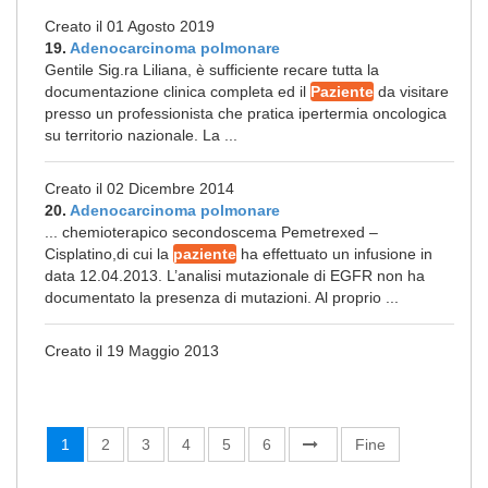
Creato il 01 Agosto 2019
19.
Adenocarcinoma polmonare
Gentile Sig.ra Liliana, è sufficiente recare tutta la
documentazione clinica completa ed il
Paziente
da visitare
presso un professionista che pratica ipertermia oncologica
su territorio nazionale. La ...
Creato il 02 Dicembre 2014
20.
Adenocarcinoma polmonare
... chemioterapico secondoscema Pemetrexed –
Cisplatino,di cui la
paziente
ha effettuato un infusione in
data 12.04.2013. L’analisi mutazionale di EGFR non ha
documentato la presenza di mutazioni. Al proprio ...
Creato il 19 Maggio 2013
1
2
3
4
5
6
Fine