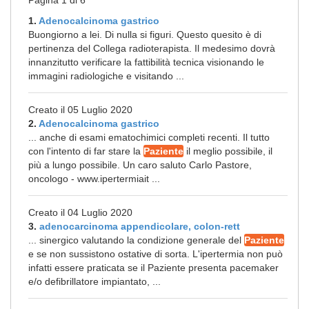
Pagina 1 di 6
1.
Adenocalcinoma gastrico
Buongiorno a lei. Di nulla si figuri. Questo quesito è di
pertinenza del Collega radioterapista. Il medesimo dovrà
innanzitutto verificare la fattibilità tecnica visionando le
immagini radiologiche e visitando ...
Creato il 05 Luglio 2020
2.
Adenocalcinoma gastrico
... anche di esami ematochimici completi recenti. Il tutto
con l'intento di far stare la
Paziente
il meglio possibile, il
più a lungo possibile. Un caro saluto Carlo Pastore,
oncologo - www.ipertermiait ...
Creato il 04 Luglio 2020
3.
adenocarcinoma appendicolare, colon-rett
... sinergico valutando la condizione generale del
Paziente
e se non sussistono ostative di sorta. L'ipertermia non può
infatti essere praticata se il Paziente presenta pacemaker
e/o defibrillatore impiantato, ...