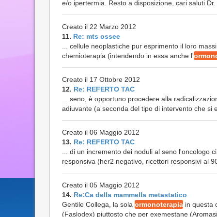
e/o ipertermia. Resto a disposizione, cari saluti Dr
Creato il 22 Marzo 2012
11.
Re: mts ossee
... cellule neoplastiche pur esprimento il loro mas
chemioterapia (intendendo in essa anche l'
ormono
Creato il 17 Ottobre 2012
12.
Re: REFERTO TAC
... seno, è opportuno procedere alla radicalizzaz
adiuvante (a seconda del tipo di intervento che si 
Creato il 06 Maggio 2012
13.
Re: REFERTO TAC
... di un incremento dei noduli al seno l'oncologo ci
responsiva (her2 negativo, ricettori responsivi al
Creato il 05 Maggio 2012
14.
Re:Ca della mammella metastatico
Gentile Collega, la sola
ormonoterapia
in questa c
(Faslodex) piuttosto che per exemestane (Aromasin)