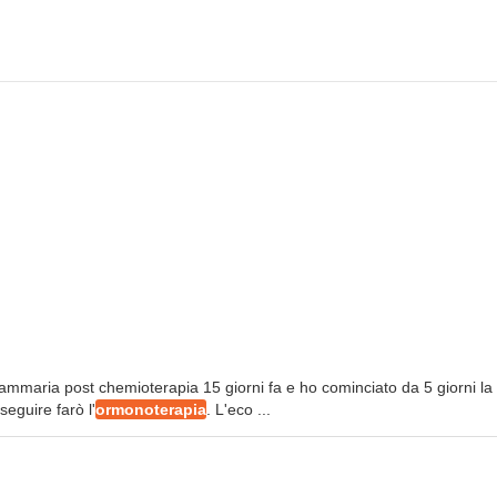
mammaria post chemioterapia 15 giorni fa e ho cominciato da 5 giorni la
eguire farò l'
ormonoterapia
. L'eco ...