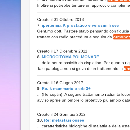
Inoltre si potrebbe tentare un approccio complemen
Creato il 01 Ottobre 2013
7.
ipertermia K prostatico e verosimili sec
Gent.mo dott. Pastore stavo pensando con fiducia di
trattato con radio preceduta e seguita da
ormonot
Creato il 17 Dicembre 2011
8.
MICROCITOMA POLMONARE
... della neurotossicità da cisplatino. Per quanto r
Tale patologia non si giova di un trattamento in
or
Creato il 16 Giugno 2017
9.
Re: k mammario c-erb 3+
... (Herceptin). A seguire trattamento radiante loc
avviso aprire un ombrello protettivo più ampio data
Creato il 24 Gennaio 2012
10.
Re: metastasi ossee
... caratteristiche biologiche di malattia e della