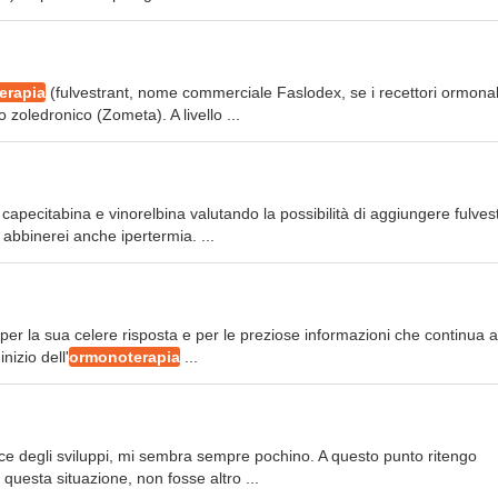
erapia
(fulvestrant, nome commerciale Faslodex, se i recettori ormonal
o zoledronico (Zometa). A livello ...
capecitabina e vinorelbina valutando la possibilità di aggiungere fulves
abbinerei anche ipertermia. ...
 per la sua celere risposta e per le preziose informazioni che continua a
inizio dell'
ormonoterapia
...
uce degli sviluppi, mi sembra sempre pochino. A questo punto ritengo
questa situazione, non fosse altro ...