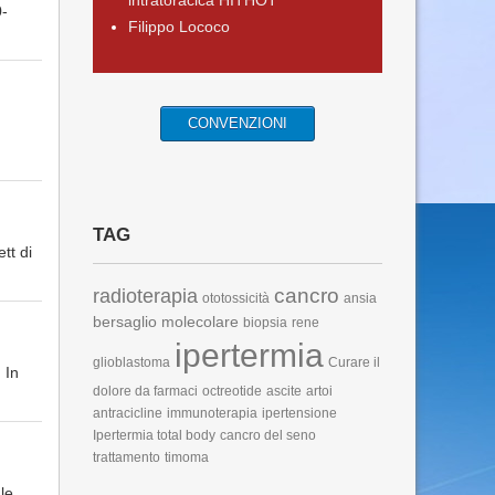
intratoracica HITHOT
0-
Filippo Lococo
CONVENZIONI
TAG
tt di
cancro
radioterapia
ototossicità
ansia
bersaglio molecolare
biopsia
rene
ipertermia
glioblastoma
Curare il
 In
dolore da farmaci
octreotide
ascite
artoi
antracicline
immunoterapia
ipertensione
Ipertermia total body
cancro del seno
trattamento
timoma
le.