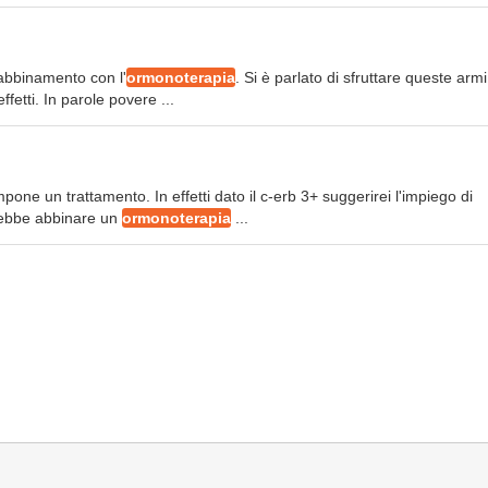
n abbinamento con l'
ormonoterapia
. Si è parlato di sfruttare queste armi
ffetti. In parole povere ...
pone un trattamento. In effetti dato il c-erb 3+ suggerirei l'impiego di
trebbe abbinare un
ormonoterapia
...