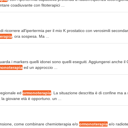
tare coadiuvante con fitoterapici ...
 ricorrere all'ipertermia per il mio K prostatico con verosimili seconda
erapia
, ora sospesa. Ma ...
iguarda i markers quelli idonei sono quelli eseguiti. Aggiungerei anche il
monoterapia
ed un approccio ...
oregionale ed
ormonoterapia
. La situazione descritta è di confine ma a
 la giovane età è opportuno. un ...
 estensione, come combinare chemioterapia e/o
ormonoterapia
e/o radiot