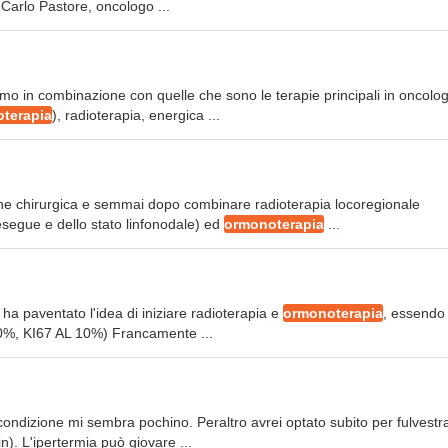
. Carlo Pastore, oncologo ...
simo in combinazione con quelle che sono le terapie principali in oncolog
terapia
), radioterapia, energica ...
ione chirurgica e semmai dopo combinare radioterapia locoregionale
esegue e dello stato linfonodale) ed
ormonoterapia
...
 ha paventato l'idea di iniziare radioterapia e
ormonoterapia
, essendo
 90%, KI67 AL 10%) Francamente ...
ondizione mi sembra pochino. Peraltro avrei optato subito per fulvestr
. L'ipertermia può giovare ...