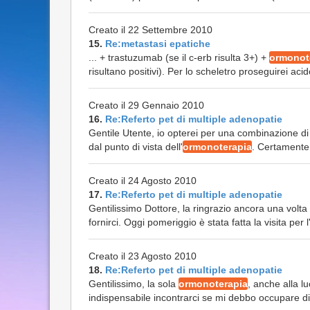
Creato il 22 Settembre 2010
15.
Re:metastasi epatiche
... + trastuzumab (se il c-erb risulta 3+) +
ormonot
risultano positivi). Per lo scheletro proseguirei acid
Creato il 29 Gennaio 2010
16.
Re:Referto pet di multiple adenopatie
Gentile Utente, io opterei per una combinazione di 
dal punto di vista dell'
ormonoterapia
. Certamente 
Creato il 24 Agosto 2010
17.
Re:Referto pet di multiple adenopatie
Gentilissimo Dottore, la ringrazio ancora una volta
fornirci. Oggi pomeriggio è stata fatta la visita per l'
Creato il 23 Agosto 2010
18.
Re:Referto pet di multiple adenopatie
Gentilissimo, la sola
ormonoterapia
, anche alla l
indispensabile incontrarci se mi debbo occupare di 