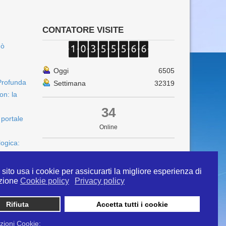
CONTATORE VISITE
uò
Oggi
6505
Profunda
Settimana
32319
on: la
34
 portale
Online
logica:
sito usa i cookie per assicurarti la migliore esperienza di
zione
Cookie policy
Privacy policy
Rifiuta
Accetta tutti i cookie
 info@ipertermiaitalia.it tel. 331/9584817 . Il
ito è diramato nel rispetto delle Linee Guida contenute
zioni Cookie: