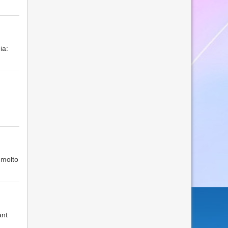
ia:
 molto
ant