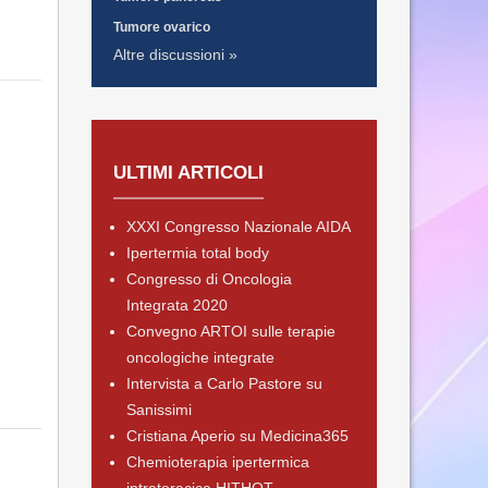
Tumore ovarico
Altre discussioni »
ULTIMI ARTICOLI
XXXI Congresso Nazionale AIDA
Ipertermia total body
Congresso di Oncologia
Integrata 2020
Convegno ARTOI sulle terapie
oncologiche integrate
Intervista a Carlo Pastore su
Sanissimi
Cristiana Aperio su Medicina365
Chemioterapia ipertermica