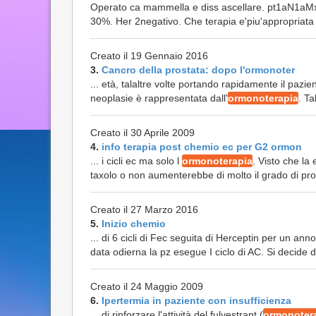
Operato ca mammella e diss ascellare. pt1aN1aMx 
30%. Her 2negativo. Che terapia e'piu'appropriat
Creato il 19 Gennaio 2016
3.
Cancro della prostata: dopo l'ormonoter
... età, talaltre volte portando rapidamente il pazi
neoplasie è rappresentata dall'
ormonoterapia
. Ta
Creato il 30 Aprile 2009
4.
info terapia post chemio ec per G2 ormon
... i cicli ec ma solo l
ormonoterapia
. Visto che la
taxolo o non aumenterebbe di molto il grado di pro
Creato il 27 Marzo 2016
5.
Inizio chemio
... di 6 cicli di Fec seguita di Herceptin per un ann
data odierna la pz esegue I ciclo di AC. Si decide di
Creato il 24 Maggio 2009
6.
Ipertermia in paziente con insufficienza
... di rinforzare l'attività del fulvestrant (
ormonoter