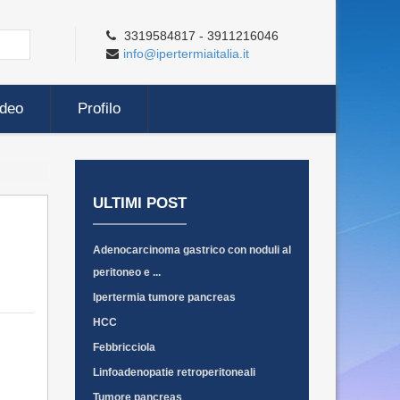
3319584817 - 3911216046
info@ipertermiaitalia.it
ideo
Profilo
ULTIMI POST
Adenocarcinoma gastrico con noduli al
peritoneo e ...
Ipertermia tumore pancreas
HCC
Febbricciola
Linfoadenopatie retroperitoneali
Tumore pancreas