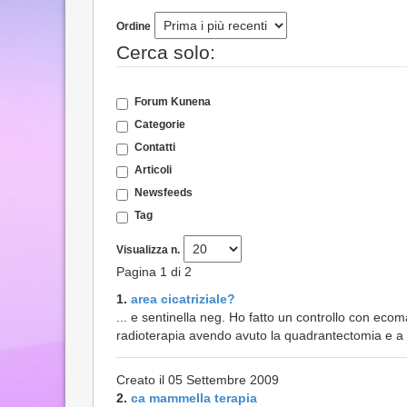
Ordine
Cerca solo:
Forum Kunena
Categorie
Contatti
Articoli
Newsfeeds
Tag
Visualizza n.
Pagina 1 di 2
1.
area cicatriziale?
... e sentinella neg. Ho fatto un controllo con eco
radioterapia avendo avuto la quadrantectomia e a s
Creato il 05 Settembre 2009
2.
ca mammella terapia