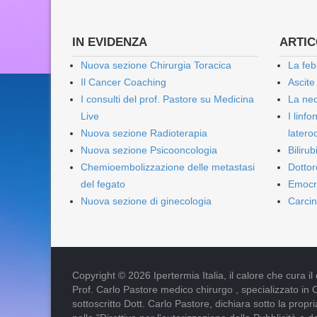
IN EVIDENZA
ARTICO
Nuova sezione Chirurgia Toracica
La feb
Il Cancer Coaching
Ascite
I consulti del prof. Pastore su Medicina
La nec
Live
I linf
Nuova sezione Radioterapia
lateroc
Nuova sezione Psicooncologia
Biliru
Chemioembolizzazione delle metastasi
Dottor
del fegato
Emocr
Nuova sezione di ginecologia
Carcin
Copyright © 2026 Ipertermia Italia, il calore che cura il can
Prof. Carlo Pastore medico chirurgo , specializzato in 
sottoscritto Dott. Carlo Pastore, dichiara sotto la pro