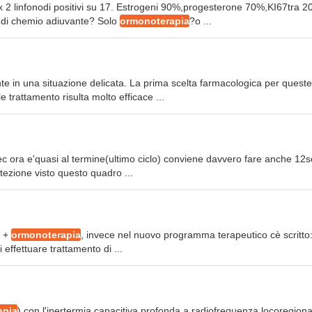
2 linfonodi positivi su 17. Estrogeni 90%,progesterone 70%,KI67tra 2
a di chemio adiuvante? Solo
ormonoterapia
?o ...
ente in una situazione delicata. La prima scelta farmacologica per queste
le trattamento risulta molto efficace ...
 ec ora e'quasi al termine(ultimo ciclo) conviene davvero fare anche 12se
tezione visto questo quadro ...
o +
ormonoterapia
, invece nel nuovo programma terapeutico cè scritto:
 effettuare trattamento di ...
apia
) con l'ipertermia capacitiva profonda a radiofrequenza locoregiona