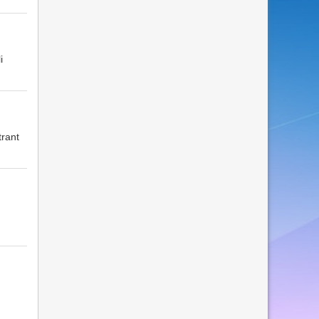
i
trant