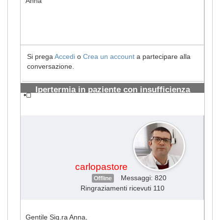
Anna
Si prega
Accedi
o
Crea un account
a partecipare alla
conversazione.
Ipertermia in paziente con insufficienza
renale
#1722
carlopastore
Messaggi: 820
Offline
Ringraziamenti ricevuti 110
Gentile Sig.ra Anna,