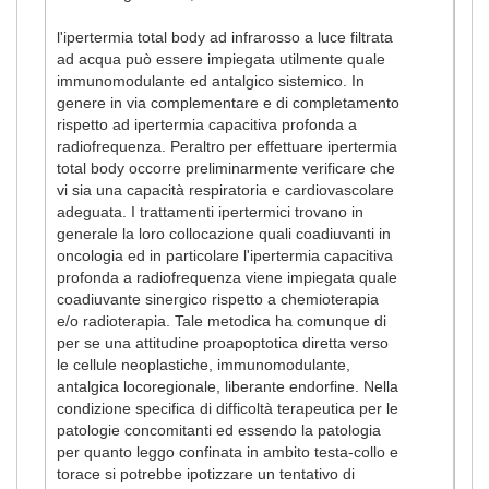
l'ipertermia total body ad infrarosso a luce filtrata
ad acqua può essere impiegata utilmente quale
immunomodulante ed antalgico sistemico. In
genere in via complementare e di completamento
rispetto ad ipertermia capacitiva profonda a
radiofrequenza. Peraltro per effettuare ipertermia
total body occorre preliminarmente verificare che
vi sia una capacità respiratoria e cardiovascolare
adeguata. I trattamenti ipertermici trovano in
generale la loro collocazione quali coadiuvanti in
oncologia ed in particolare l'ipertermia capacitiva
profonda a radiofrequenza viene impiegata quale
coadiuvante sinergico rispetto a chemioterapia
e/o radioterapia. Tale metodica ha comunque di
per se una attitudine proapoptotica diretta verso
le cellule neoplastiche, immunomodulante,
antalgica locoregionale, liberante endorfine. Nella
condizione specifica di difficoltà terapeutica per le
patologie concomitanti ed essendo la patologia
per quanto leggo confinata in ambito testa-collo e
torace si potrebbe ipotizzare un tentativo di