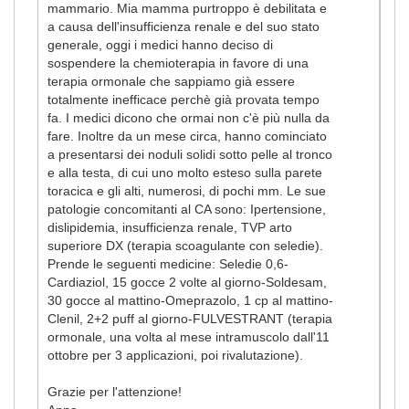
mammario. Mia mamma purtroppo è debilitata e
a causa dell'insufficienza renale e del suo stato
generale, oggi i medici hanno deciso di
sospendere la chemioterapia in favore di una
terapia ormonale che sappiamo già essere
totalmente inefficace perchè già provata tempo
fa. I medici dicono che ormai non c'è più nulla da
fare. Inoltre da un mese circa, hanno cominciato
a presentarsi dei noduli solidi sotto pelle al tronco
e alla testa, di cui uno molto esteso sulla parete
toracica e gli alti, numerosi, di pochi mm. Le sue
patologie concomitanti al CA sono: Ipertensione,
dislipidemia, insufficienza renale, TVP arto
superiore DX (terapia scoagulante con seledie).
Prende le seguenti medicine: Seledie 0,6-
Cardiaziol, 15 gocce 2 volte al giorno-Soldesam,
30 gocce al mattino-Omeprazolo, 1 cp al mattino-
Clenil, 2+2 puff al giorno-FULVESTRANT (terapia
ormonale, una volta al mese intramuscolo dall'11
ottobre per 3 applicazioni, poi rivalutazione).
Grazie per l'attenzione!