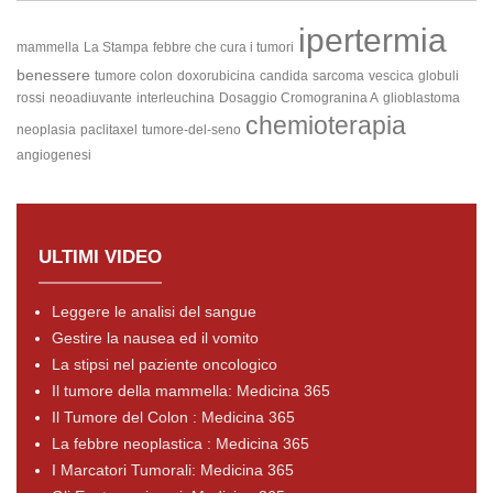
ipertermia
mammella
La Stampa
febbre che cura i tumori
benessere
tumore colon
doxorubicina
candida
sarcoma
vescica
globuli
rossi
neoadiuvante
interleuchina
Dosaggio Cromogranina A
glioblastoma
chemioterapia
neoplasia
paclitaxel
tumore-del-seno
angiogenesi
ULTIMI VIDEO
Leggere le analisi del sangue
Gestire la nausea ed il vomito
La stipsi nel paziente oncologico
Il tumore della mammella: Medicina 365
Il Tumore del Colon : Medicina 365
La febbre neoplastica : Medicina 365
I Marcatori Tumorali: Medicina 365