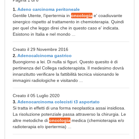
Pagina 1 di 6
1.
Adeno carcinoma peritoneale
Gentile Utente, l'ipertermia in
oncologia
e' coadiuvante
sinergico rispetto al trattamento in chemioterapia. Quindi
per quel che leggo direi che in questo caso e' indicata.
Esistono in Italia e nel mondo ...
Creato il 29 Novembre 2016
2.
Adenocalcinoma gastrico
Buongiorno a lei. Di nulla si figuri. Questo quesito è di
pertinenza del Collega radioterapista. Il medesimo dovrà
innanzitutto verificare la fattibilità tecnica visionando le
immagini radiologiche e visitando ...
Creato il 05 Luglio 2020
3.
Adenocarcinoma colecisti t3 asportato
Si tratta in effetti di una forma neoplastica assai insidiosa.
La risoluzione potenziale passa attraverso la chirurgia. Le
altre metodiche di
oncologia
medica (chemioterapia e/o
radioterapia e/o ipertermia) ...