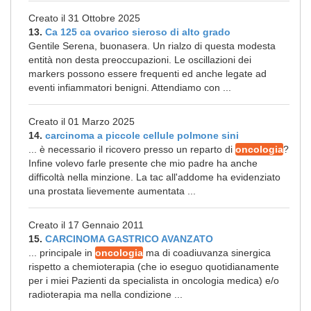
Creato il 31 Ottobre 2025
13.
Ca 125 ca ovarico sieroso di alto grado
Gentile Serena, buonasera. Un rialzo di questa modesta
entità non desta preoccupazioni. Le oscillazioni dei
markers possono essere frequenti ed anche legate ad
eventi infiammatori benigni. Attendiamo con ...
Creato il 01 Marzo 2025
14.
carcinoma a piccole cellule polmone sini
... è necessario il ricovero presso un reparto di
oncologia
?
Infine volevo farle presente che mio padre ha anche
difficoltà nella minzione. La tac all'addome ha evidenziato
una prostata lievemente aumentata ...
Creato il 17 Gennaio 2011
15.
CARCINOMA GASTRICO AVANZATO
... principale in
oncologia
ma di coadiuvanza sinergica
rispetto a chemioterapia (che io eseguo quotidianamente
per i miei Pazienti da specialista in oncologia medica) e/o
radioterapia ma nella condizione ...