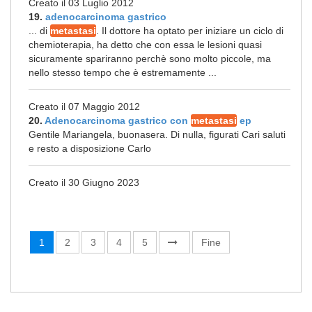
Creato il 03 Luglio 2012
19.
adenocarcinoma gastrico
... di
metastasi
. Il dottore ha optato per iniziare un ciclo di
chemioterapia, ha detto che con essa le lesioni quasi
sicuramente spariranno perchè sono molto piccole, ma
nello stesso tempo che è estremamente ...
Creato il 07 Maggio 2012
20.
Adenocarcinoma gastrico con
metastasi
ep
Gentile Mariangela, buonasera. Di nulla, figurati Cari saluti
e resto a disposizione Carlo
Creato il 30 Giugno 2023
1
2
3
4
5
Fine