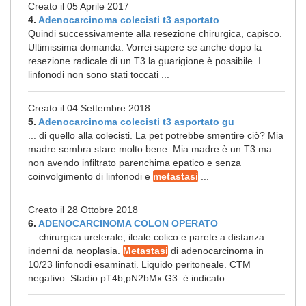
Creato il 05 Aprile 2017
4.
Adenocarcinoma colecisti t3 asportato
Quindi successivamente alla resezione chirurgica, capisco.
Ultimissima domanda. Vorrei sapere se anche dopo la
resezione radicale di un T3 la guarigione è possibile. I
linfonodi non sono stati toccati ...
Creato il 04 Settembre 2018
5.
Adenocarcinoma colecisti t3 asportato gu
... di quello alla colecisti. La pet potrebbe smentire ciò? Mia
madre sembra stare molto bene. Mia madre è un T3 ma
non avendo infiltrato parenchima epatico e senza
coinvolgimento di linfonodi e
metastasi
...
Creato il 28 Ottobre 2018
6.
ADENOCARCINOMA COLON OPERATO
... chirurgica ureterale, ileale colico e parete a distanza
indenni da neoplasia.
Metastasi
di adenocarcinoma in
10/23 linfonodi esaminati. Liquido peritoneale. CTM
negativo. Stadio pT4b;pN2bMx G3. è indicato ...