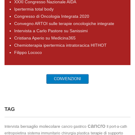
XXXI Congresso Nazionale AIDA
Ipertermia total body
Congresso di Oncologia Integrata 2020
Convegno ARTOI sulle terapie oncologiche integrate
Intervista a Carlo Pastore su Sanissimi
Cristiana Aperio su Medicina365
Chemioterapia ipertermica intratoracica HITHOT
Filippo Lococo
CONVENZIONI
TAG
cancro
bersaglio molecolare
Intervista
cancro gastrico
Il port-a-cath
terapie di supporto
eritropoietina
sistema immunitario
chirurgia plastica