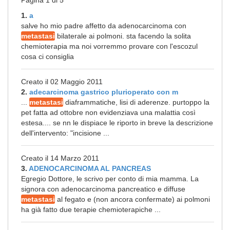
Pagina 1 di 5
1.
a
salve ho mio padre affetto da adenocarcinoma con
metastasi
bilaterale ai polmoni. sta facendo la solita
chemioterapia ma noi vorremmo provare con l'escozul
cosa ci consiglia
Creato il 02 Maggio 2011
2.
adecarcinoma gastrico plurioperato con m
...
metastasi
diaframmatiche, lisi di aderenze. purtoppo la
pet fatta ad ottobre non evidenziava una malattia così
estesa.... se nn le dispiace le riporto in breve la descrizione
dell'intervento: "incisione ...
Creato il 14 Marzo 2011
3.
ADENOCARCINOMA AL PANCREAS
Egregio Dottore, le scrivo per conto di mia mamma. La
signora con adenocarcinoma pancreatico e diffuse
metastasi
al fegato e (non ancora confermate) ai polmoni
ha già fatto due terapie chemioterapiche ...