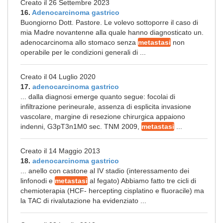
Creato il 26 Settembre 2023
16.
Adenocarcinoma gastrico
Buongiorno Dott. Pastore. Le volevo sottoporre il caso di
mia Madre novantenne alla quale hanno diagnosticato un.
adenocarcinoma allo stomaco senza
metastasi
non
operabile per le condizioni generali di ...
Creato il 04 Luglio 2020
17.
adenocarcinoma gastrico
... dalla diagnosi emerge quanto segue: focolai di
infiltrazione perineurale, assenza di esplicita invasione
vascolare, margine di resezione chirurgica appaiono
indenni, G3pT3n1M0 sec. TNM 2009,
metastasi
...
Creato il 14 Maggio 2013
18.
adenocarcinoma gastrico
... anello con castone al IV stadio (interessamento dei
linfonodi e
metastasi
al fegato) Abbiamo fatto tre cicli di
chemioterapia (HCF- hercepting cisplatino e fluoracile) ma
la TAC di rivalutazione ha evidenziato ...