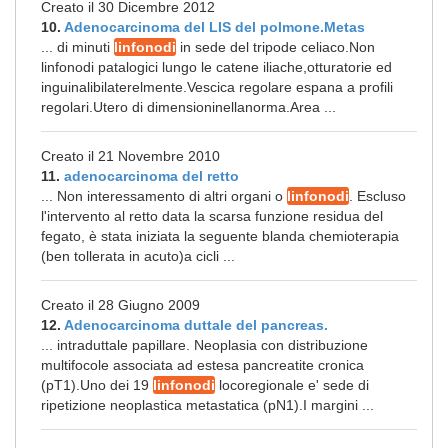
Creato il 30 Dicembre 2012
10.
Adenocarcinoma del LIS del polmone.Metas
... di minuti
linfonodi
in sede del tripode celiaco.Non
linfonodi patalogici lungo le catene iliache,otturatorie ed
inguinalibilaterelmente.Vescica regolare espana a profili
regolari.Utero di dimensioninellanorma.Area ...
Creato il 21 Novembre 2010
11.
adenocarcinoma del retto
... Non interessamento di altri organi o
linfonodi
. Escluso
l'intervento al retto data la scarsa funzione residua del
fegato, è stata iniziata la seguente blanda chemioterapia
(ben tollerata in acuto)a cicli ...
Creato il 28 Giugno 2009
12.
Adenocarcinoma duttale del pancreas.
... intraduttale papillare. Neoplasia con distribuzione
multifocole associata ad estesa pancreatite cronica
(pT1).Uno dei 19
linfonodi
locoregionale e' sede di
ripetizione neoplastica metastatica (pN1).I margini ...