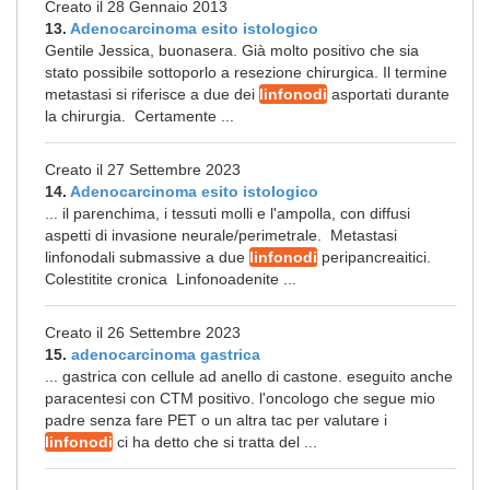
Creato il 28 Gennaio 2013
13.
Adenocarcinoma esito istologico
Gentile Jessica, buonasera. Già molto positivo che sia
stato possibile sottoporlo a resezione chirurgica. Il termine
metastasi si riferisce a due dei
linfonodi
asportati durante
la chirurgia. Certamente ...
Creato il 27 Settembre 2023
14.
Adenocarcinoma esito istologico
... il parenchima, i tessuti molli e l'ampolla, con diffusi
aspetti di invasione neurale/perimetrale. Metastasi
linfonodali submassive a due
linfonodi
peripancreaitici.
Colestitite cronica Linfonoadenite ...
Creato il 26 Settembre 2023
15.
adenocarcinoma gastrica
... gastrica con cellule ad anello di castone. eseguito anche
paracentesi con CTM positivo. l'oncologo che segue mio
padre senza fare PET o un altra tac per valutare i
linfonodi
ci ha detto che si tratta del ...