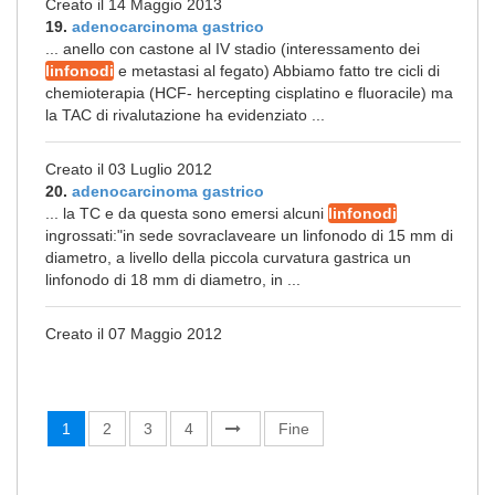
Creato il 14 Maggio 2013
19.
adenocarcinoma gastrico
... anello con castone al IV stadio (interessamento dei
linfonodi
e metastasi al fegato) Abbiamo fatto tre cicli di
chemioterapia (HCF- hercepting cisplatino e fluoracile) ma
la TAC di rivalutazione ha evidenziato ...
Creato il 03 Luglio 2012
20.
adenocarcinoma gastrico
... la TC e da questa sono emersi alcuni
linfonodi
ingrossati:"in sede sovraclaveare un linfonodo di 15 mm di
diametro, a livello della piccola curvatura gastrica un
linfonodo di 18 mm di diametro, in ...
Creato il 07 Maggio 2012
1
2
3
4
Fine