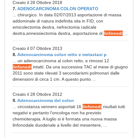
Creato il 28 Ottobre 2018
7.
ADENOCARCINOMA COLON OPERATO
... chirurgico. In data 02/07/2013 asportazione di massa
addominale di natura indefinita sita in FID, con
emicolectomia destra, nefrectomia radicale
destra,annessiectomia destra, asportazione di
linfonodi
...
Creato il 07 Ottobre 2013
8.
Adenocarcinoma colon retto e metastasi p
... un adenocarcinoma al colon retto, e rimossi 12
linfonodi
intatti. Da una successiva TAC al mese di giugno
2011 sono state rilevati 3 secondarismi polmonari dalle
dimensioni di circa 1 cm. A questo punto ...
Creato il 28 Ottobre 2012
9.
Adenocarcinoma del colon
... circostanza vennero asportati 16
linfonodi
risultati tutti
negativi e pertanto l'oncologa non ha previsto
chemioterapia. A luglio si è formata una nuova massa
linfonodale duodenale a livello del mesentere, ...