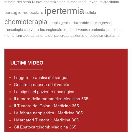
tumore-del-seno
Nuova speranza per i tumori renali
taxani
microcitoma
ipertermia
bersaglio molecolare
cellula
chemioterapia
terapia genica
doxorubicina
congresso
L'oncologia che verrà
locoregionale
trombosi venosa profonda
pancreas
farmaco
mente
carcinoma del pancreas
paziente-oncologico
cisplatino
ULTIMI VIDEO
Leggere le analisi del sangue
Gestire la nausea ed il vomito
La stipsi nel paziente oncologico
Il tumore della mammella: Medicina 365
Il Tumore del Colon : Medicina 365
La febbre neoplastica : Medicina 365
I Marcatori Tumorali: Medicina 365
Gli Epatocarcinomi: Medicina 365