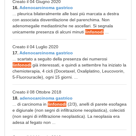
Creato il 04 Giugno 2020
16.
Adenocarcinoma gastrico
... pleurica bilateralmente alle basi più marcata a destra
con associata disventilazione del parenchima. Non
adenomegalie mediastiniche ne ascellari. Si segnala
unicamente presenza di alcuni minuti
linfonodi
...
Creato il 04 Luglio 2020
17.
Adenocarcinoma gastrico
... scartato a seguito della presenza dei numerosi
linfonodi
già interessati, e quindi a settembre ha iniziato la
chemioterapia, 4 cicli (Docetaxel, Oxaliplatino, Leucovorin,
5-Fluorouracile), ogni 15 giorni. ...
Creato il 08 Ottobre 2018
18.
adenocarcinoma gastrico
... di carcinoma in
linfonodi
(2/3), anelli di parete esofagea
e digiunale (non segni di infiltrazione neoplastica), colecisti
(non segni di infiltrazione neoplastica). La neoplasia era
adesa al fegato non ...