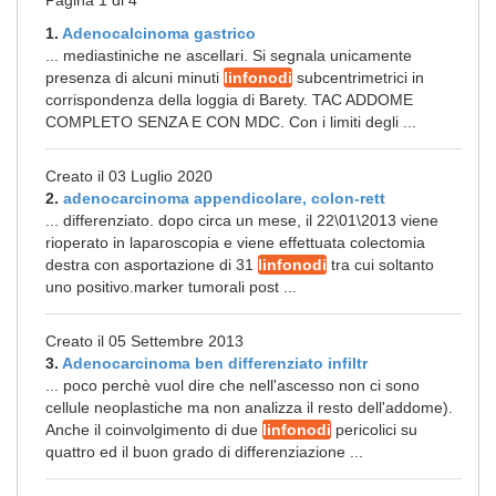
Pagina 1 di 4
1.
Adenocalcinoma gastrico
... mediastiniche ne ascellari. Si segnala unicamente
presenza di alcuni minuti
linfonodi
subcentrimetrici in
corrispondenza della loggia di Barety. TAC ADDOME
COMPLETO SENZA E CON MDC. Con i limiti degli ...
Creato il 03 Luglio 2020
2.
adenocarcinoma appendicolare, colon-rett
... differenziato. dopo circa un mese, il 22\01\2013 viene
rioperato in laparoscopia e viene effettuata colectomia
destra con asportazione di 31
linfonodi
tra cui soltanto
uno positivo.marker tumorali post ...
Creato il 05 Settembre 2013
3.
Adenocarcinoma ben differenziato infiltr
... poco perchè vuol dire che nell'ascesso non ci sono
cellule neoplastiche ma non analizza il resto dell'addome).
Anche il coinvolgimento di due
linfonodi
pericolici su
quattro ed il buon grado di differenziazione ...