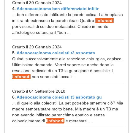
Creato il 30 Gennaio 2024
4.
Adenocarcinoma ben differenziato infiltr
... ben differenziato infiltrante la parete colica. La neoplasia
infiltra ab extrinseco la parete ileale.Quattro
linfonodi
periviscerali di cui due metastatici. Chiedo in merito
all'istologico se anche il "ben ...
Creato il 29 Gennaio 2024
5.
Adenocarcinoma colecisti t3 asportato
Quindi successivamente alla resezione chirurgica, capisco.
Ultimissima domanda. Vorrei sapere se anche dopo la
resezione radicale di un T3 la guarigione è possibile. I
linfonodi
non sono stati toccati ...
Creato il 04 Settembre 2018
6.
Adenocarcinoma colecisti t3 asportato gu
... di quello alla colecisti. La pet potrebbe smentire ciò? Mia
madre sembra stare molto bene. Mia madre è un T3 ma
non avendo infiltrato parenchima epatico e senza
coinvolgimento di
linfonodi
e metastasi ...