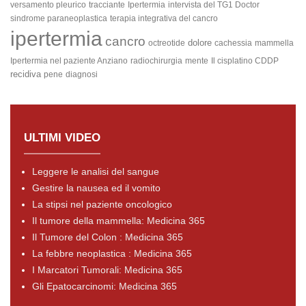
versamento pleurico
tracciante
Ipertermia
intervista del TG1 Doctor
sindrome paraneoplastica
terapia integrativa del cancro
ipertermia
cancro
dolore
octreotide
cachessia
mammella
Ipertermia nel paziente Anziano
radiochirurgia
mente
Il cisplatino
CDDP
recidiva
pene
diagnosi
ULTIMI VIDEO
Leggere le analisi del sangue
Gestire la nausea ed il vomito
La stipsi nel paziente oncologico
Il tumore della mammella: Medicina 365
Il Tumore del Colon : Medicina 365
La febbre neoplastica : Medicina 365
I Marcatori Tumorali: Medicina 365
Gli Epatocarcinomi: Medicina 365