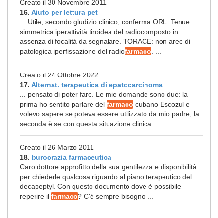
Creato il 30 Novembre 2011
16.
Aiuto per lettura pet
... Utile, secondo gludizio clinico, conferma ORL. Tenue
simmetrica iperattività tiroidea del radiocomposto in
assenza di focalità da segnalare. TORACE: non aree di
patologica iperfissazione del radio
farmaco
. ...
Creato il 24 Ottobre 2022
17.
Alternat. terapeutica di epatocarcinoma
... pensato di poter fare. Le mie domande sono due: la
prima ho sentito parlare del
farmaco
cubano Escozul e
volevo sapere se poteva essere utilizzato da mio padre; la
seconda è se con questa situazione clinica ...
Creato il 26 Marzo 2011
18.
burocrazia farmaceutica
Caro dottore approfitto della sua gentilezza e disponibilità
per chiederle qualcosa riguardo al piano terapeutico del
decapeptyl. Con questo documento dove è possibile
reperire il
farmaco
? C'è sempre bisogno ...