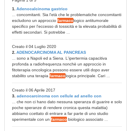
Pagina 1 di 5
1.
Adenocalcinoma gastrico
... concomitanti. Sia l'età che le problematiche concomitanti
escludono un approccio
farmaco
logico antitumorale
specifico per l'eccesso di tossicità e la elevata probabilità di
effetti secondari. Si potrebbe ...
Creato il 04 Luglio 2020
2.
ADENOCARCINOMA AL PANCREAS
... sono a Napoli ed a Siena. L'ipertermia capacitiva
profonda a radiofrequenza nonchè un approccio in
fitoterapia oncologica possono essere utili dopo aver
stabilito una terapia
farmaco
logica principale. Cari ...
Creato il 06 Aprile 2017
3.
adenocarcinoma con cellule ad anello con
... che non ci hano dato nessuna speranza di guarire e solo
poche speranze di rendere cronica questa malattia)
abbiamo ccettato di entrare a far parte di uno studio
sperimentale con un
farmaco
biologico associato ...