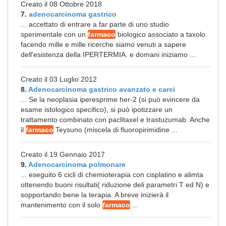
Creato il 08 Ottobre 2018
7.
adenocarcinoma gastrico
... accettato di entrare a far parte di uno studio
sperimentale con un
farmaco
biologico associato a taxolo.
facendo mille e mille ricerche siamo venuti a sapere
dell'esistenza della IPERTERMIA. e domani iniziamo ...
Creato il 03 Luglio 2012
8.
Adenocarcinoma gastrico avanzato e carci
... Se la neoplasia iperesprime her-2 (si può evincere da
esame istologico specifico), si può ipotizzare un
trattamento combinato con paclitaxel e trastuzumab. Anche
il
farmaco
Teysuno (miscela di fluoropirimidine ...
Creato il 19 Gennaio 2017
9.
Adenocarcinoma polmonare
... eseguito 6 cicli di chemioterapia con cisplatino e alimta
ottenendo buoni risultati( riduzione deli parametri T ed N) e
sopportando bene la terapia. A breve inizierà il
mantenimento con il solo
farmaco
...