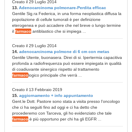
Creato il 29 Luglio 2014
13.
Adenocarcinoma polmonare-Perdita efficac
Gentile Sig.ra Federica, in una forma neoplastica diffusa la
popolazione di cellule tumorali è per definizione
eterogenea e può accadere che nel breve o lungo termine
il
farmaco
antiblastico che si impiega ...
Creato il 29 Luglio 2014
14.
adenocarcinoma polmone di 6 cm con metas
Gentile Utente, buonasera. Direi di si. Ipertermia capacitiva
profonda a radiofrequenza può essere impiegata in qualità
di coadiuvante sinergico rispetto al trattamento
farmaco
logico principale che verrà ...
Creato il 13 Febbraio 2019
15.
aggiornamento + info appuntamento
Gent.le Dott. Pastore sono stata a visita presso l'oncologo
che ci ha seguiti fino ad oggi e ci ha detto che
procederemo con Tarceva, gli ho evidenziato che tale
farmaco
è più opportuno per chi ha gli EGFR ...