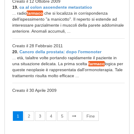
Creato il 12 Ottobre 2009
19.
ca al colon ascendente metastatico
... radio
farmaco
che si localizza in corrispondenza
dell'ispessimento "a manicotto". Il reperto si estende ad
interessare parzialmente i muscoli della parete addominale
anteriore. Anomali accumuli, ...
Creato il 28 Febbraio 2011
20.
Cancro della prostata: dopo l'ormonoter
... età, talaltre volte portando rapidamente il paziente in
una situazione delicata. La prima scelta
farmaco
logica per
queste neoplasie è rappresentata dall'ormonoterapia. Tale
trattamento risulta molto efficace ...
Creato il 30 Aprile 2009
1
2
3
4
5
Fine