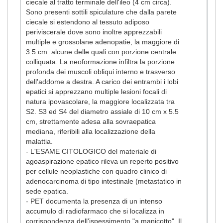
ciecale al tratto terminale dell'ileo (4 cm circa).
Sono presenti sottili spiculature che dalla parete
ciecale si estendono al tessuto adiposo
periviscerale dove sono inoltre apprezzabili
multiple e grossolane adenopatie, la maggiore di
3.5 cm. alcune delle quali con porzione centrale
colliquata. La neoformazione infiltra la porzione
profonda dei muscoli obliqui interno e trasverso
dell'addome a destra. A carico dei entrambi i lobi
epatici si apprezzano multiple lesioni focali di
natura ipovascolare, la maggiore localizzata tra
S2. S3 ed S4 del diametro assiale di 10 cm x 5.5
cm, strettamente adesa alla sovraepatica
mediana, riferibili alla localizzazione della
malattia.
- L'ESAME CITOLOGICO del materiale di
agoaspirazione epatico rileva un reperto positivo
per cellule neoplastiche con quadro clinico di
adenocarcinoma di tipo intestinale (metastatico in
sede epatica.
- PET documenta la presenza di un intenso
accumulo di radiofarmaco che si localizza in
corrispondenza dell'ispessimento "a manicotto". Il