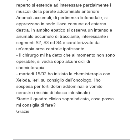
reperto si estende ad interessare parzialmente i
muscoli della parete addominale anteriore.
Anomali accumuli, di pertinenza linfonodale, si
apprezzano in sede iliaca comune ed esterna
destra. In ambito epatico si osserva un intenso e
anumalo accumulo di tracciante, interessante i
segmenti S2, S3 ed S4 e caratterizzato da
un'ampia area centrale ipofissante.
- Il chirurgo mi ha detto che al momento non sono
operabile, si vedrà dopo alcuni cicli di
chemioterapia
- martedi 15/02 ho iniziato la chemioterapia con
Xeloda, ieri, su consiglio dell'oncologo, l'ho
sospesa per forti dolori addominali e vomito
nerastro (rischio di blocco intestinale).
Stante il quadro clinico sopraindicato, cosa posso
mi consiglia di fare?
Grazie