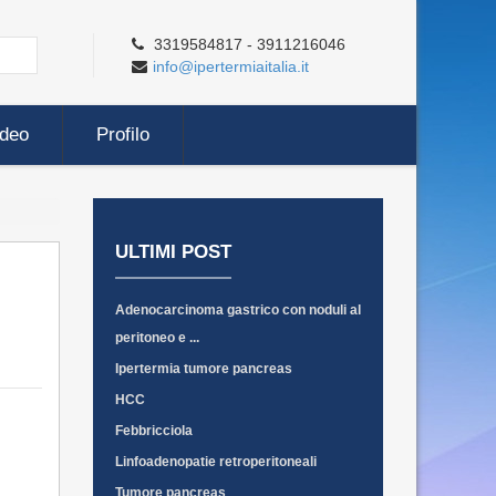
3319584817 - 3911216046
info@ipertermiaitalia.it
ideo
Profilo
ULTIMI POST
Adenocarcinoma gastrico con noduli al
peritoneo e ...
Ipertermia tumore pancreas
HCC
Febbricciola
Linfoadenopatie retroperitoneali
Tumore pancreas