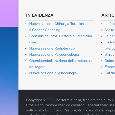
IN EVIDENZA
ARTICO
Nuova sezione Chirurgia Toracica
La feb
Il Cancer Coaching
Ascite
I consulti del prof. Pastore su Medicina
La nec
Live
I linf
Nuova sezione Radioterapia
lateroc
Nuova sezione Psicooncologia
Biliru
Chemioembolizzazione delle metastasi
Dottor
del fegato
Emocr
Nuova sezione di ginecologia
Carcin
Copyright © 2026 Ipertermia Italia, il calore che cura il can
Prof. Carlo Pastore medico chirurgo , specializzato in 
sottoscritto Dott. Carlo Pastore, dichiara sotto la pro