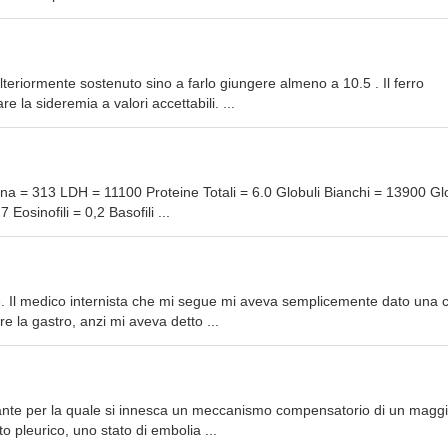
eriormente sostenuto sino a farlo giungere almeno a 10.5 . Il ferro
la sideremia a valori accettabili. ...
na = 313 LDH = 11100 Proteine Totali = 6.0 Globuli Bianchi = 13900 Gl
 Eosinofili = 0,2 Basofili ...
e. Il medico internista che mi segue mi aveva semplicemente dato una 
e la gastro, anzi mi aveva detto ...
ante per la quale si innesca un meccanismo compensatorio di un maggi
o pleurico, uno stato di embolia ...