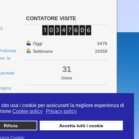
CONTATORE VISITE
uò
Oggi
6476
Profunda
Settimana
24359
on: la
31
 portale
Online
logica:
sito usa i cookie per assicurarti la migliore esperienza di
zione
Cookie policy
Privacy policy
Rifiuta
Accetta tutti i cookie
 info@ipertermiaitalia.it tel. 331/9584817 . Il
ito è diramato nel rispetto delle Linee Guida contenute
zioni Cookie: