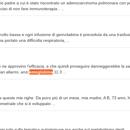
 mio padre a cui è stato riscontrato un adenocarcinoma polmonare con p
iso di non fare immunoterapia.. ...
olto bassa e ogni infusione di gemcitabina è preceduta da una trasfus
portato una difficolta respiratoria, ...
e ne approvino l'efficacia, e che quindi proseguire danneggerebbe la sa
ari allarmi, anzi
emoglobina
11.3 ...
 a queste mie righe. Da poco più di un mese, mia madre, A B, 73 anni, 
etriale che si è sviluppato ...
rerei solo sulla tematica autoimmune ma anche sul metabolismo degli