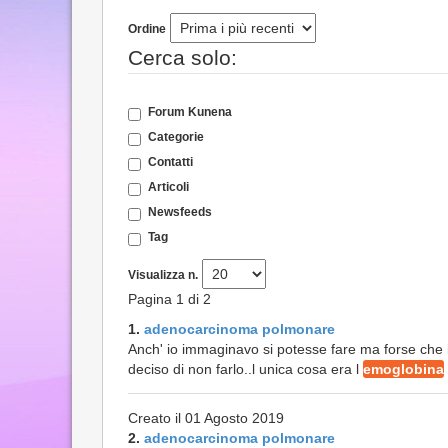
Ordine
Cerca solo:
Forum Kunena
Categorie
Contatti
Articoli
Newsfeeds
Tag
Visualizza n.
Pagina 1 di 2
1.
adenocarcinoma polmonare
Anch' io immaginavo si potesse fare ma forse che 
deciso di non farlo..l unica cosa era l
emoglobina
Creato il 01 Agosto 2019
2.
adenocarcinoma polmonare