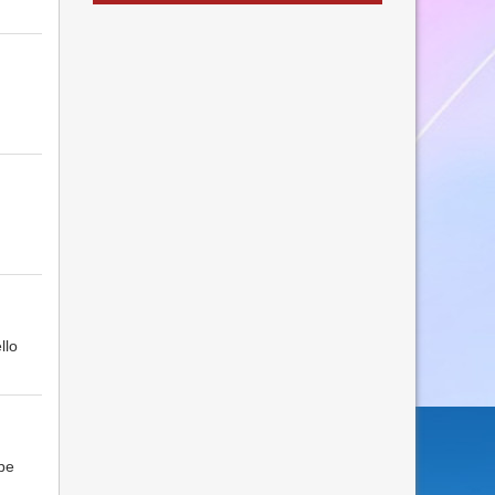
llo
be