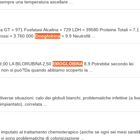
 sempre una temperatura ascellare ...
a GT = 971 Fosfatasi Alcalina = 729 LDH = 39580 Proteine Totali = 7,1
Rossi = 3.760.000
Emoglobina
= 9.9 Neutrofili ...
 629,00 LA BILORUBINA 2,50
EMOGLOBINA
8,9.Potrebbe secondo lei
asi non si può?Da quando abbiamo scoperto la ...
erse situazioni: calo dei globuli bianchi, problematiche infettive (a live
impiantato), correlata ...
imputato al trattamento chemioterapico (anche se ogni sei mesi sareb
 vi sono problematiche di colonizzazione ...