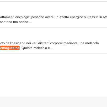
rattamenti oncologici possono avere un effetto energico su tessuti in att
risentono ma anche ...
sporto dell'ossigeno nei vari distretti corporei mediante una molecola
a
emoglobina
. Questa molecola è ...