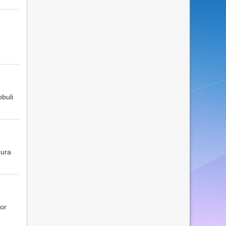
obuli
cura
or