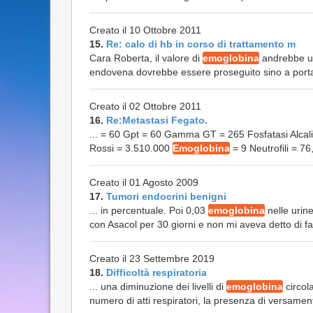
Creato il 10 Ottobre 2011
15.
Re: calo di hb in corso di trattamento m
Cara Roberta, il valore di
emoglobina
andrebbe ult
endovena dovrebbe essere proseguito sino a portare 
Creato il 02 Ottobre 2011
16.
Re:Metastasi Fegato.
... = 60 Gpt = 60 Gamma GT = 265 Fosfatasi Alcali
Rossi = 3.510.000
Emoglobina
= 9 Neutrofili = 76,7
Creato il 01 Agosto 2009
17.
Tumori endocrini benigni
... in percentuale. Poi 0,03
emoglobina
nelle urin
con Asacol per 30 giorni e non mi aveva detto di far
Creato il 23 Settembre 2019
18.
Difficoltà respiratoria
... una diminuzione dei livelli di
emoglobina
circol
numero di atti respiratori, la presenza di versament