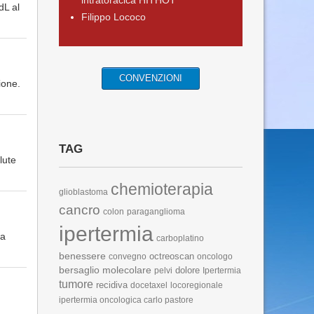
intratoracica HITHOT
dL al
Filippo Lococo
CONVENZIONI
ione.
TAG
lute
chemioterapia
glioblastoma
cancro
colon
paraganglioma
ipertermia
ha
carboplatino
benessere
octreoscan
convegno
oncologo
bersaglio molecolare
dolore
pelvi
Ipertermia
tumore
recidiva
docetaxel
locoregionale
ipertermia oncologica carlo pastore