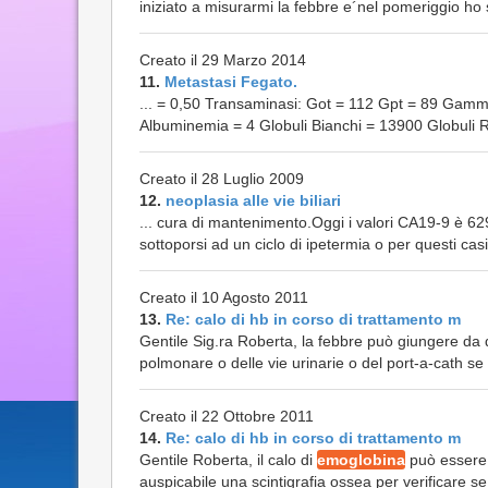
iniziato a misurarmi la febbre e´nel pomeriggio ho
Creato il 29 Marzo 2014
11.
Metastasi Fegato.
... = 0,50 Transaminasi: Got = 112 Gpt = 89 Gamm
Albuminemia = 4 Globuli Bianchi = 13900 Globuli 
Creato il 28 Luglio 2009
12.
neoplasia alle vie biliari
... cura di mantenimento.Oggi i valori CA19-9 è
sottoporsi ad un ciclo di ipetermia o per questi c
Creato il 10 Agosto 2011
13.
Re: calo di hb in corso di trattamento m
Gentile Sig.ra Roberta, la febbre può giungere da div
polmonare o delle vie urinarie o del port-a-cath se 
Creato il 22 Ottobre 2011
14.
Re: calo di hb in corso di trattamento m
Gentile Roberta, il calo di
emoglobina
può essere 
auspicabile una scintigrafia ossea per verificare se