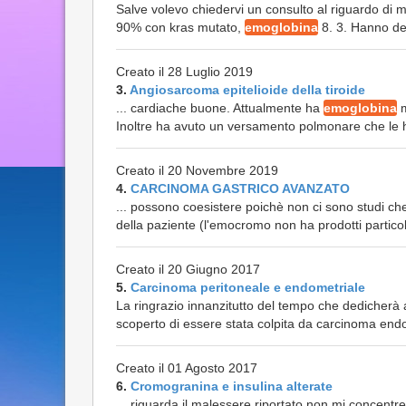
Salve volevo chiedervi un consulto al riguardo di
90% con kras mutato,
emoglobina
8. 3. Hanno dec
Creato il 28 Luglio 2019
3.
Angiosarcoma epitelioide della tiroide
... cardiache buone. Attualmente ha
emoglobina
m
Inoltre ha avuto un versamento polmonare che le ha 
Creato il 20 Novembre 2019
4.
CARCINOMA GASTRICO AVANZATO
... possono coesistere poichè non ci sono studi ch
della paziente (l'emocromo non ha prodotti particol
Creato il 20 Giugno 2017
5.
Carcinoma peritoneale e endometriale
La ringrazio innanzitutto del tempo che dedicherà
scoperto di essere stata colpita da carcinoma endom
Creato il 01 Agosto 2017
6.
Cromogranina e insulina alterate
... riguarda il malessere riportato non mi concent