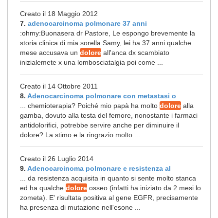
Creato il 18 Maggio 2012
7.
adenocarcinoma polmonare 37 anni
:ohmy:Buonasera dr Pastore, Le espongo brevemente la
storia clinica di mia sorella Samy, lei ha 37 anni qualche
mese accusava un
dolore
all'anca dx scambiato
inizialemete x una lombosciatalgia poi come ...
Creato il 14 Ottobre 2011
8.
Adenocarcinoma polmonare con metastasi o
... chemioterapia? Poiché mio papà ha molto
dolore
alla
gamba, dovuto alla testa del femore, nonostante i farmaci
antidolorifici, potrebbe servire anche per diminuire il
dolore? La stimo e la ringrazio molto ...
Creato il 26 Luglio 2014
9.
Adenocarcinoma polmonare e resistenza al
... da resistenza acquisita in quanto si sente molto stanca
ed ha qualche
dolore
osseo (infatti ha iniziato da 2 mesi lo
zometa). E' risultata positiva al gene EGFR, precisamente
ha presenza di mutazione nell'esone ...