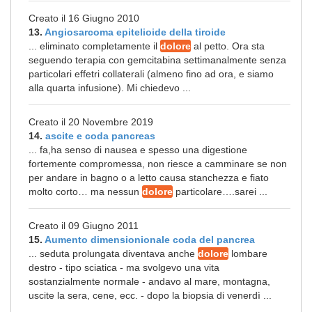
Creato il 16 Giugno 2010
13.
Angiosarcoma epitelioide della tiroide
... eliminato completamente il
dolore
al petto. Ora sta
seguendo terapia con gemcitabina settimanalmente senza
particolari effetri collaterali (almeno fino ad ora, e siamo
alla quarta infusione). Mi chiedevo ...
Creato il 20 Novembre 2019
14.
ascite e coda pancreas
... fa,ha senso di nausea e spesso una digestione
fortemente compromessa, non riesce a camminare se non
per andare in bagno o a letto causa stanchezza e fiato
molto corto… ma nessun
dolore
particolare….sarei ...
Creato il 09 Giugno 2011
15.
Aumento dimensionionale coda del pancrea
... seduta prolungata diventava anche
dolore
lombare
destro - tipo sciatica - ma svolgevo una vita
sostanzialmente normale - andavo al mare, montagna,
uscite la sera, cene, ecc. - dopo la biopsia di venerdì ...