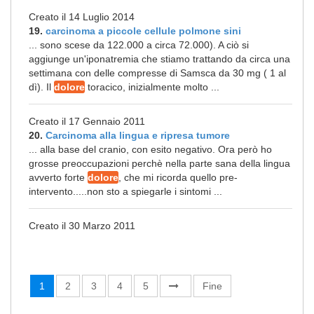
Creato il 14 Luglio 2014
19.
carcinoma a piccole cellule polmone sini
... sono scese da 122.000 a circa 72.000). A ciò si
aggiunge un'iponatremia che stiamo trattando da circa una
settimana con delle compresse di Samsca da 30 mg ( 1 al
dì). Il
dolore
toracico, inizialmente molto ...
Creato il 17 Gennaio 2011
20.
Carcinoma alla lingua e ripresa tumore
... alla base del cranio, con esito negativo. Ora però ho
grosse preoccupazioni perchè nella parte sana della lingua
avverto forte
dolore
, che mi ricorda quello pre-
intervento.....non sto a spiegarle i sintomi ...
Creato il 30 Marzo 2011
1
2
3
4
5
Fine