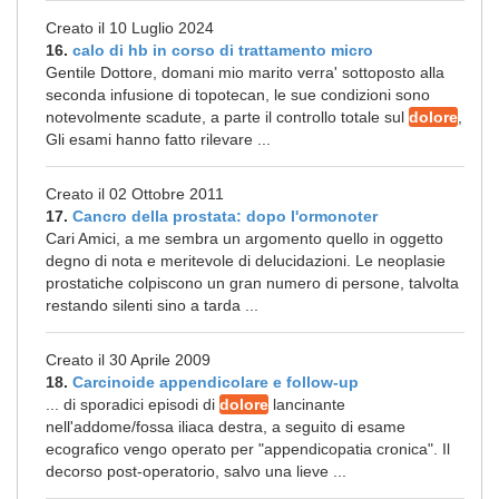
Creato il 10 Luglio 2024
16.
calo di hb in corso di trattamento micro
Gentile Dottore, domani mio marito verra' sottoposto alla
seconda infusione di topotecan, le sue condizioni sono
notevolmente scadute, a parte il controllo totale sul
dolore
,
Gli esami hanno fatto rilevare ...
Creato il 02 Ottobre 2011
17.
Cancro della prostata: dopo l'ormonoter
Cari Amici, a me sembra un argomento quello in oggetto
degno di nota e meritevole di delucidazioni. Le neoplasie
prostatiche colpiscono un gran numero di persone, talvolta
restando silenti sino a tarda ...
Creato il 30 Aprile 2009
18.
Carcinoide appendicolare e follow-up
... di sporadici episodi di
dolore
lancinante
nell'addome/fossa iliaca destra, a seguito di esame
ecografico vengo operato per "appendicopatia cronica". Il
decorso post-operatorio, salvo una lieve ...