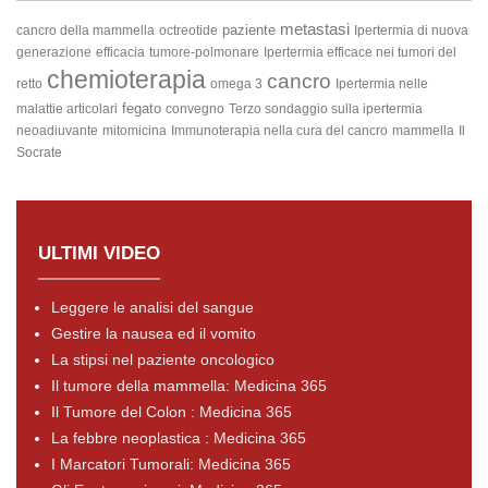
metastasi
paziente
cancro della mammella
octreotide
Ipertermia di nuova
generazione
efficacia
tumore-polmonare
Ipertermia efficace nei tumori del
chemioterapia
cancro
retto
omega 3
Ipertermia nelle
fegato
malattie articolari
convegno
Terzo sondaggio sulla ipertermia
neoadiuvante
mitomicina
Immunoterapia nella cura del cancro
mammella
Il
Socrate
ULTIMI VIDEO
Leggere le analisi del sangue
Gestire la nausea ed il vomito
La stipsi nel paziente oncologico
Il tumore della mammella: Medicina 365
Il Tumore del Colon : Medicina 365
La febbre neoplastica : Medicina 365
I Marcatori Tumorali: Medicina 365