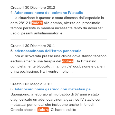
Creato il 30 Dicembre 2012
4.
Adenocarcinoma del polmone IV stadio
... la situazione è questa: è stata dimessa dall'ospedale in
data 28/12 il
dolore
alla gamba, altezza del prossimale
femore persiste in maniera incessante tanto da dover far
uso di pesanti antinfiammatori e ...
Creato il 30 Dicembre 2011
5.
adenocarcinoma dell'istmo pancreatic
... ora e' ricoverata presso una clinica dove stanno facendo
esclusivamente una terapia del
dolore
. Ha l'intestino
completamente bloccato . ma non c'e' occlusione e da ieri
urina pochissimo. Ha il ventre molto ...
Creato il 02 Maggio 2010
6.
Adenocarcinoma gastrico con metastasi pe
Buongiorno, a febbraio al mio babbo di 67 anni è stato
diagnosticato un adenocarcinoma gastrico IV stadio con
metastasi peritoneali che includono anche linfonodi.
Grande shock e
dolore
. Ci hanno subito ...