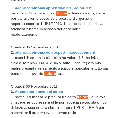
Pagina 1 di 5
1.
adenocarcinoma appendicolare, colon-rett
ragazzo di 30 anni accusa
dolore
al fianco destro, viene
portato al pronto soccorso e operato d'urgenza di
appendicectomia il 15\12\2013. l'esame istologico rileva
adenocarcinoma mucinoso dell'appendice
moderatamente ...
Creato il 05 Settembre 2013
2.
adenocarcinoma con aspetti mucosecernent
... stent biliare ora la bilirubina ha valore 1.6. ha iniziato
ciclo di terapia GEMCITABINA (fatte 2 sedute) ora mio
padre presenta versamento ascitico e nonostante tutto sta
bene e non avverte
dolore
. ora ...
Creato il 03 Novembre 2011
3.
Adenocarcinoma del colon
... sacca. La massa le procura un certo
dolore
, le volevo
chiedere se può essere utile non appena riacquista un po
di forze associare alla chemioterapia, l'IPERTERMIA per
ostacolare il progressivo aumento della ...