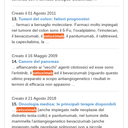
Creato il 01 Agosto 2011
13.
Tumori del colon: fattori prognostici
... farmaci a bersaglio molecolare. Farmaci molto impiegati
nel tumore del colon sono il 5-Fu, l'oxaliplatino, l'irinotecan,
il bevacizumab, il
cetuximab
, il panitumumab, il raltitrexed,
la capecitabina, la ...
Creato il 16 Maggio 2009
14.
Cancro del pancreas
... affiancando ai “vecchi” agenti citotossici ed esse sono
l’erlotinib, il
cetuximab
ed il bevacizumab (riguardo questo
ultimo preparato a scopo antiangiogenetico i risultati in
termini di efficacia non appaiono ...
Creato il 21 Agosto 2018
15.
Oncologia medica: le principali terapie disponibili
...
cetuximab
(anche impiegato nelle neoplasie del
distretto testa-collo) e panitumumab, nel tumore della
mammella l'antiangiogenetico bevacizumab (anche
impiegato nelle neoplasie polmonari non a piccole