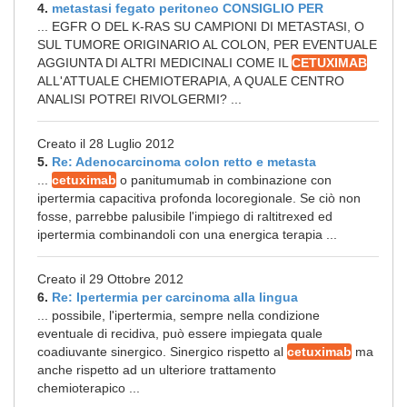
4.
metastasi fegato peritoneo CONSIGLIO PER
... EGFR O DEL K-RAS SU CAMPIONI DI METASTASI, O
SUL TUMORE ORIGINARIO AL COLON, PER EVENTUALE
AGGIUNTA DI ALTRI MEDICINALI COME IL
CETUXIMAB
ALL'ATTUALE CHEMIOTERAPIA, A QUALE CENTRO
ANALISI POTREI RIVOLGERMI? ...
Creato il 28 Luglio 2012
5.
Re: Adenocarcinoma colon retto e metasta
...
cetuximab
o panitumumab in combinazione con
ipertermia capacitiva profonda locoregionale. Se ciò non
fosse, parrebbe palusibile l'impiego di raltitrexed ed
ipertermia combinandoli con una energica terapia ...
Creato il 29 Ottobre 2012
6.
Re: Ipertermia per carcinoma alla lingua
... possibile, l'ipertermia, sempre nella condizione
eventuale di recidiva, può essere impiegata quale
coadiuvante sinergico. Sinergico rispetto al
cetuximab
ma
anche rispetto ad un ulteriore trattamento
chemioterapico ...