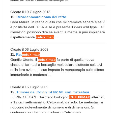
Creato il 19 Giugno 2013
10.
Re:adenocarcinoma del retto
Cara Maura, in realtà quello che mi premeva sapere è se vi
è positività dell'EGFR e se è presente il k-ras wild type. Tali
rilevazioni possono dire se eventualmente si può impiegare
rispettivamente
cetuximab
...
Creato il 06 Luglio 2009
11.
Re:
cetuximab
Gentile Utente, il
cetuximab
fa parte di quella nuova
classe di farmaci a bersaglio molecolare piuttosto selettivi
nella loro azione. Il suo impatto in monoterapia sulle difese
immunitarie è modesto. ...
Creato il 15 Luglio 2009
12.
Tumore del Colon T4 N2 M1 con metastasi
... IRINOTECAN + farmaco biologico
CETUXIMAB
alternati
a 12 cicli settimanali di Cetuximab da solo. Le metastasi si
riducono notevolmente di numero e di dimensioni. Si
continua con il farmaco biologico Cetuximab, ...