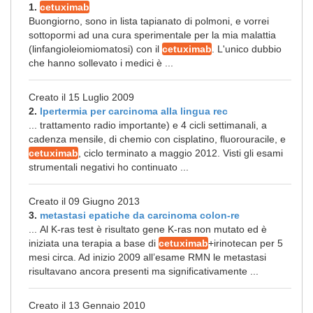
1.
cetuximab
Buongiorno, sono in lista tapianato di polmoni, e vorrei
sottopormi ad una cura sperimentale per la mia malattia
(linfangioleiomiomatosi) con il
cetuximab
. L'unico dubbio
che hanno sollevato i medici è ...
Creato il 15 Luglio 2009
2.
Ipertermia per carcinoma alla lingua rec
... trattamento radio importante) e 4 cicli settimanali, a
cadenza mensile, di chemio con cisplatino, fluorouracile, e
cetuximab
, ciclo terminato a maggio 2012. Visti gli esami
strumentali negativi ho continuato ...
Creato il 09 Giugno 2013
3.
metastasi epatiche da carcinoma colon-re
... Al K-ras test è risultato gene K-ras non mutato ed è
iniziata una terapia a base di
cetuximab
+irinotecan per 5
mesi circa. Ad inizio 2009 all’esame RMN le metastasi
risultavano ancora presenti ma significativamente ...
Creato il 13 Gennaio 2010