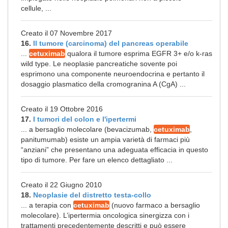
cellule, ...
Creato il 07 Novembre 2017
16.
Il tumore (carcinoma) del pancreas operabile
...
cetuximab
qualora il tumore esprima EGFR 3+ e/o k-ras
wild type. Le neoplasie pancreatiche sovente poi
esprimono una componente neuroendocrina e pertanto il
dosaggio plasmatico della cromogranina A (CgA) ...
Creato il 19 Ottobre 2016
17.
I tumori del colon e l'ipertermi
... a bersaglio molecolare (bevacizumab,
cetuximab
,
panitumumab) esiste un ampia varietà di farmaci più
“anziani” che presentano una adeguata efficacia in questo
tipo di tumore. Per fare un elenco dettagliato ...
Creato il 22 Giugno 2010
18.
Neoplasie del distretto testa-collo
... a terapia con
cetuximab
(nuovo farmaco a bersaglio
molecolare). L’ipertermia oncologica sinergizza con i
trattamenti precedentemente descritti e può essere