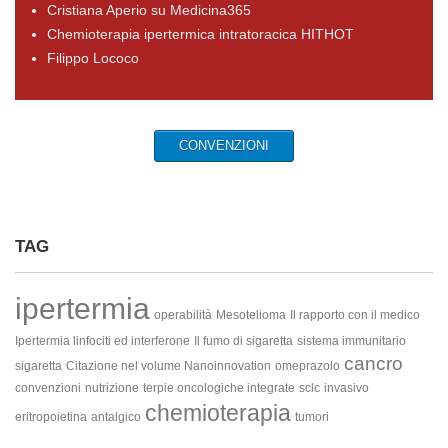
Cristiana Aperio su Medicina365
Chemioterapia ipertermica intratoracica HITHOT
Filippo Lococo
CONVENZIONI
TAG
ipertermia
operabilità
Mesotelioma
Il rapporto con il medico
Ipertermia linfociti ed interferone
Il fumo di sigaretta
sistema immunitario
cancro
sigaretta
Citazione nel volume Nanoinnovation
omeprazolo
convenzioni
nutrizione
terpie oncologiche integrate
sclc
invasivo
chemioterapia
eritropoietina
antalgico
tumori