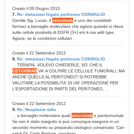
Creato il 09 Giugno 2013
7.
Re: metastasi fegato peritoneo CONSIGLIO
Gentile Sig. Lucas, il
cetuximab
è uno dei cosiddetti
farmaci a bersaglio molecolare che agisce quando si rileva
sulle cellule positività di EGFR (3+) e/o k-ras wild type.
Agisce, se le condizioni cellulari ...
Creato il 22 Settembre 2012
8.
Re: metastasi fegato peritoneo CONSIGLIO
... TERAPIA. VOLEVO CHIEDERLE, SO' CHE IL
CETUXIMAB
VA' A COLPIRE LE CELLULE TUMORALI, MA
ANCHE QUELLE AL PERITONEO? SI POTREBBE
VALUTARE LA POSSIBILITA' DI UN' OPERAZIONE PER
L'ESPORTAZIONE DI PARTE DEL PERITONEO, ...
Creato il 22 Settembre 2012
9.
Re: Neoplasia retto
... a bersaglio molecolare quali
cetuximab
e panitumumab.
Se non è stato eseguito si può comunque eseguire in un
secondo momento su preparato istologico conservato. Cari
saluti Dr. Carlo Pastore, oncologo ...