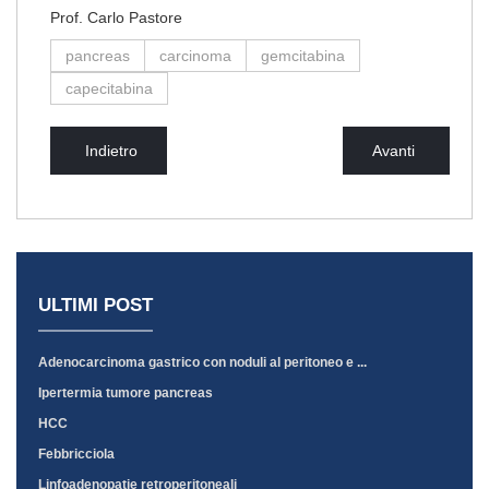
Prof. Carlo Pastore
pancreas
carcinoma
gemcitabina
capecitabina
Indietro
Avanti
ULTIMI POST
Adenocarcinoma gastrico con noduli al peritoneo e ...
Ipertermia tumore pancreas
HCC
Febbricciola
Linfoadenopatie retroperitoneali