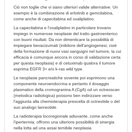
Ciò non toglie che vi siano ulteriori valide alternative. Un
esempio è la combinazione di erlotinib e gemcitabina,
come anche di capecitabina ed oxaliplatino.
La capecitabina e l'oxaliplatino in particolare trovano
impiego in numerose neoplasie del tratto gastroenterico
con buoni risultati. Da non dimenticare la possibilità di
impiegare bevacizumab (inibitore dell'angiogenesi, cioè
della formazione di nuovi vasi sanguigni nel tumore, la cui
efficacia è comunque ancora in corso di validazione certa
per questa neoplasia) e di cetuximab qualora il tumore
esprima EGFR 3+ e/o k-ras wild type.
Le neoplasie pancreatiche sovente poi esprimono una
componente neuroendocrina e pertanto il dosaggio
plasmatico della cromogranina A (CgA) od un octreoscan
(metodica radiologica) possono ben indirizzare verso
l'aggiunta alla chemioterapia prescelta di octreotide o del
suo analogo lanreotide.
La radioterapia locoregionale adiuvante, come anche
l'ipertermia, offrono una ulteriore possibilità di sinergia
nella lotta ad una assai temibile neoplasia.