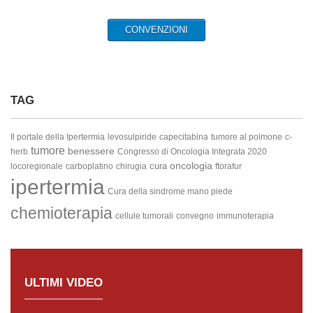
CONVENZIONI
TAG
Il portale della Ipertermia
levosulpiride
capecitabina
tumore al polmone
c-
tumore
benessere
herb
Congresso di Oncologia Integrata 2020
oncologia
cura
locoregionale
carboplatino
chirugia
ftorafur
ipertermia
Cura della sindrome mano piede
chemioterapia
cellule tumorali
convegno
immunoterapia
ULTIMI VIDEO