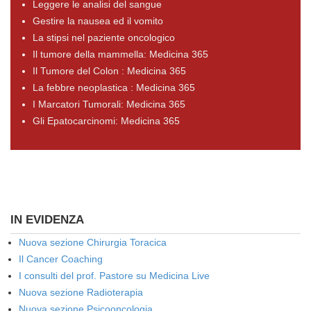
Leggere le analisi del sangue
Gestire la nausea ed il vomito
La stipsi nel paziente oncologico
Il tumore della mammella: Medicina 365
Il Tumore del Colon : Medicina 365
La febbre neoplastica : Medicina 365
I Marcatori Tumorali: Medicina 365
Gli Epatocarcinomi: Medicina 365
IN EVIDENZA
Nuova sezione Chirurgia Toracica
Il Cancer Coaching
I consulti del prof. Pastore su Medicina Live
Nuova sezione Radioterapia
Nuova sezione Psicooncologia