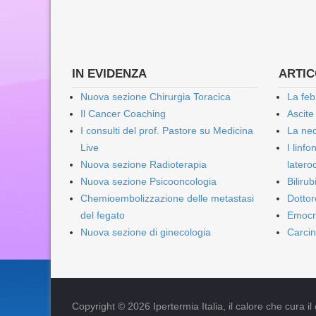
IN EVIDENZA
ARTICO
Nuova sezione Chirurgia Toracica
La feb
Il Cancer Coaching
Ascite
I consulti del prof. Pastore su Medicina
La nec
Live
I linf
Nuova sezione Radioterapia
lateroc
Nuova sezione Psicooncologia
Biliru
Chemioembolizzazione delle metastasi
Dottor
del fegato
Emocr
Nuova sezione di ginecologia
Carcin
Copyright © 2026 Ipertermia Italia, il calore che cura il can