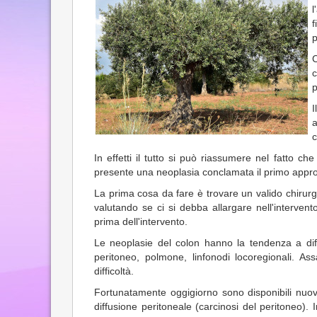
l
p
C
c
p
I
a
c
In effetti il tutto si può riassumere nel fatto c
presente una neoplasia conclamata il primo appro
La prima cosa da fare è trovare un valido chirur
valutando se ci si debba allargare nell'interve
prima dell'intervento.
Le neoplasie del colon hanno la tendenza a diffo
peritoneo, polmone, linfonodi locoregionali. As
difficoltà.
Fortunatamente oggigiorno sono disponibili nuovi 
diffusione peritoneale (carcinosi del peritoneo).