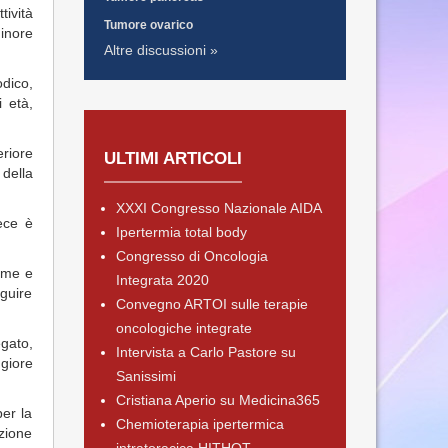
tività
Tumore ovarico
inore
Altre discussioni »
dico,
 età,
riore
ULTIMI ARTICOLI
della
XXXI Congresso Nazionale AIDA
vece è
Ipertermia total body
Congresso di Oncologia
dome e
Integrata 2020
guire
Convegno ARTOI sulle terapie
oncologiche integrate
gato,
Intervista a Carlo Pastore su
giore
Sanissimi
Cristiana Aperio su Medicina365
per la
Chemioterapia ipertermica
azione