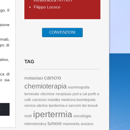
intratoracica HITHOT
Filippo Lococo
go. Il
usione
CONVENZIONI
imab,
po di
atino,
TAG
ica di
cancro
metastasi
i sia
chemioterapia
mammografia
terminale
citochine
neoplasia
port a cat
porth a
cath
carcinosi
malattia
medicina biointegrata
cervice uterina
Ipertermia e sarcomi dei tessuti
i
ipertermia
oncologia
molli
tumore
infermieristica
mammella
anziano