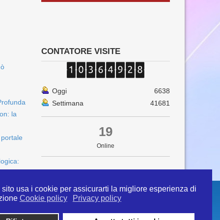
CONTATORE VISITE
uò
Oggi
6638
Profunda
Settimana
41681
on: la
19
 portale
Online
logica:
sito usa i cookie per assicurarti la migliore esperienza di
zione
Cookie policy
Privacy policy