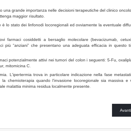
o una grande importanza nelle decisioni terapeutiche del clinico oncolo
ttenga maggior risultato.
 è lo stato dei linfonodi locoregionali ed ovviamente la eventuale diff
i farmaci cosiddetti a bersaglio molecolare (bevacizumab, cetux
i più “anziani” che presentano una adeguata efficacia in questo ti
ci potenzialmente attivi nei tumori del colon i seguenti: 5-Fu, oxalipl
fur, mitomicina C.
ia. L'ipertermia trova in particolare indicazione nella fase metastat
 la chemioterapia quando l'invasione locoregionale sia massiva e v
tuale malattia minima residua localmente presente.
Avant