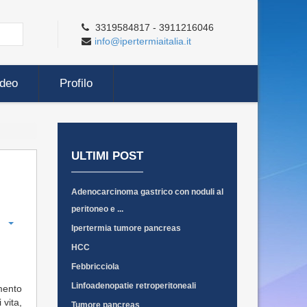
3319584817 - 3911216046
info@ipertermiaitalia.it
ideo
Profilo
ULTIMI POST
Adenocarcinoma gastrico con noduli al
peritoneo e ...
Ipertermia tumore pancreas
HCC
Febbricciola
Linfoadenopatie retroperitoneali
mento
 vita,
Tumore pancreas