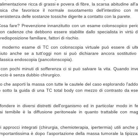
'alimentazione ricca di grassi e povera di fibre, la scarsa abitudine all'at
fisica che favorisce il normale svuotamento dell'intestino con m
ersistenza delle sostanze tossiche digerite a contatto con la parete.
osa fare? Prevenzione innanzitutto con un esame colonscopico perio
on cadenze che debbono essere stabilite dallo specialista in virtù di
redisposizione familiare, fattori di rischio.
l moderno esame di TC con colonscopia virtuale può essere di ulte
iuto anche se a tutt'oggi non si può dichiarare ancora sostitutivo 
lassica endoscopia (pancolonscopia).
he con pochi minuti di sofferenza ci si può salvare la vita. Quando in
ccio è senza dubbio chirurgico.
go che asporti la massa con tutte le cautele del caso esplorando l'ad
nto sotto la guida di una TC total body con mezzo di contrasto da ese
ndere in diversi distretti dell'organismo ed in particolar modo in fe
sai temibile è la diffusione peritoneale in quanto trattabile con mag
approcci integrati (chirurgia, chemioterapia, ipertermia) utili anche 
 Importantissima è dopo l'asportazione della massa tumorale la tipizz