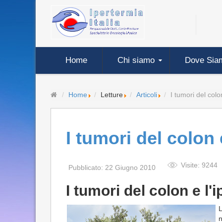
Home
Chi siamo
Dove Sia
Home
Letture
Articoli
I tumori del colo
I tumori del colon 
Visite: 9244
Pubblicato: 22 Giugno 2010
I tumori del colon e l'
L
n