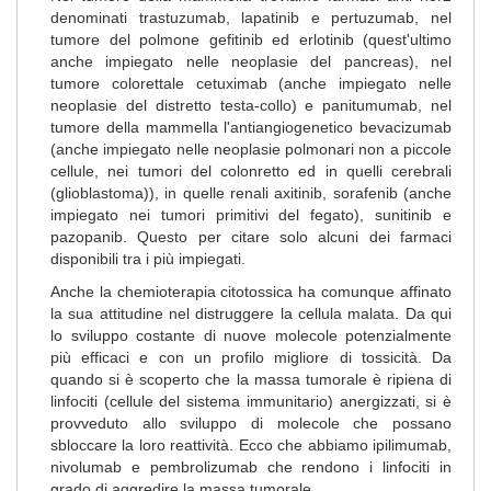
denominati trastuzumab, lapatinib e pertuzumab, nel
tumore del polmone gefitinib ed erlotinib (quest'ultimo
anche impiegato nelle neoplasie del pancreas), nel
tumore colorettale cetuximab (anche impiegato nelle
neoplasie del distretto testa-collo) e panitumumab, nel
tumore della mammella l'antiangiogenetico bevacizumab
(anche impiegato nelle neoplasie polmonari non a piccole
cellule, nei tumori del colonretto ed in quelli cerebrali
(glioblastoma)), in quelle renali axitinib, sorafenib (anche
impiegato nei tumori primitivi del fegato), sunitinib e
pazopanib. Questo per citare solo alcuni dei farmaci
disponibili tra i più impiegati.
Anche la chemioterapia citotossica ha comunque affinato
la sua attitudine nel distruggere la cellula malata. Da qui
lo sviluppo costante di nuove molecole potenzialmente
più efficaci e con un profilo migliore di tossicità. Da
quando si è scoperto che la massa tumorale è ripiena di
linfociti (cellule del sistema immunitario) anergizzati, si è
provveduto allo sviluppo di molecole che possano
sbloccare la loro reattività. Ecco che abbiamo ipilimumab,
nivolumab e pembrolizumab che rendono i linfociti in
grado di aggredire la massa tumorale.