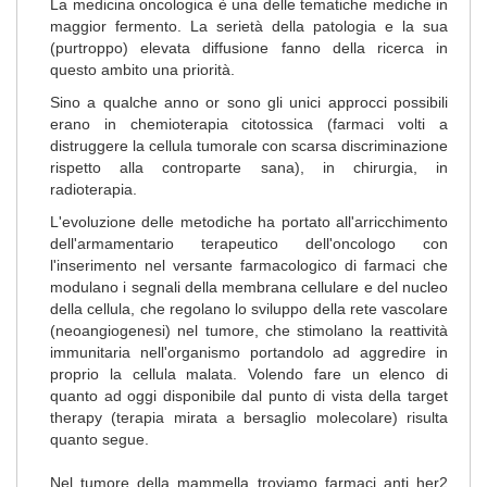
La medicina oncologica è una delle tematiche mediche in
maggior fermento. La serietà della patologia e la sua
(purtroppo) elevata diffusione fanno della ricerca in
questo ambito una priorità.
Sino a qualche anno or sono gli unici approcci possibili
erano in chemioterapia citotossica (farmaci volti a
distruggere la cellula tumorale con scarsa discriminazione
rispetto alla controparte sana), in chirurgia, in
radioterapia.
L'evoluzione delle metodiche ha portato all'arricchimento
dell'armamentario terapeutico dell'oncologo con
l'inserimento nel versante farmacologico di farmaci che
modulano i segnali della membrana cellulare e del nucleo
della cellula, che regolano lo sviluppo della rete vascolare
(neoangiogenesi) nel tumore, che stimolano la reattività
immunitaria nell'organismo portandolo ad aggredire in
proprio la cellula malata. Volendo fare un elenco di
quanto ad oggi disponibile dal punto di vista della target
therapy (terapia mirata a bersaglio molecolare) risulta
quanto segue.
Nel tumore della mammella troviamo farmaci anti her2