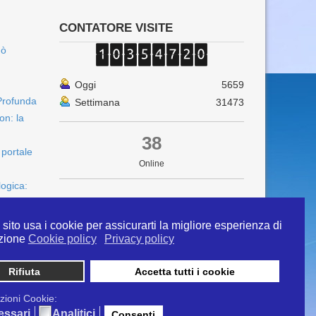
CONTATORE VISITE
uò
Oggi
5659
Profunda
Settimana
31473
on: la
38
 portale
Online
logica:
sito usa i cookie per assicurarti la migliore esperienza di
zione
Cookie policy
Privacy policy
Rifiuta
Accetta tutti i cookie
 info@ipertermiaitalia.it tel. 331/9584817 . Il
ito è diramato nel rispetto delle Linee Guida contenute
zioni Cookie:
tivi clinici" - Delibera n. 129/2007
essari
Analitici
Consenti