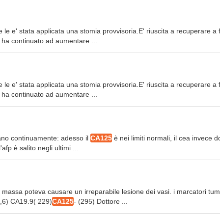
e le e' stata applicata una stomia provvisoria.E' riuscita a recuperare a 
ha continuato ad aumentare ...
e le e' stata applicata una stomia provvisoria.E' riuscita a recuperare a 
ha continuato ad aumentare ...
llano continuamente: adesso il
CA125
è nei limiti normali, il cea invece 
p è salito negli ultimi ...
 massa poteva causare un irreparabile lesione dei vasi. i marcatori tum
5,6) CA19.9( 229)
CA125
- (295) Dottore ...