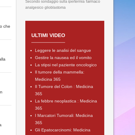
farmaco
Secondo sondaggio sulla ipertermia
analgesico
glioblastoma
to che
ULTIMI VIDEO
Leggere le analisi del sangue
Gestire la nausea ed il vomito
lla
La stipsi nel paziente oncologico
Il tumore della mammella:
Medicina 365
Il Tumore del Colon : Medicina
in
365
La febbre neoplastica : Medicina
365
I Marcatori Tumorali: Medicina
365
a
Gli Epatocarcinomi: Medicina