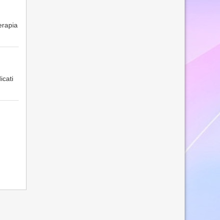
erapia
icati