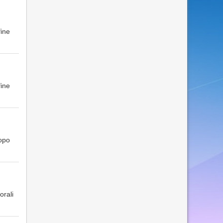
fine
fine
dopo
orali