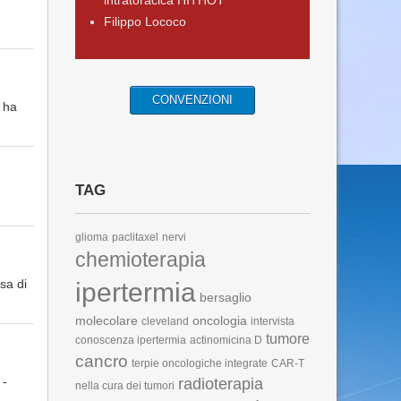
intratoracica HITHOT
Filippo Lococo
CONVENZIONI
i ha
TAG
glioma
paclitaxel
nervi
chemioterapia
sa di
ipertermia
bersaglio
molecolare
oncologia
cleveland
intervista
tumore
conoscenza ipertermia
actinomicina D
cancro
terpie oncologiche integrate
CAR-T
 -
radioterapia
nella cura dei tumori