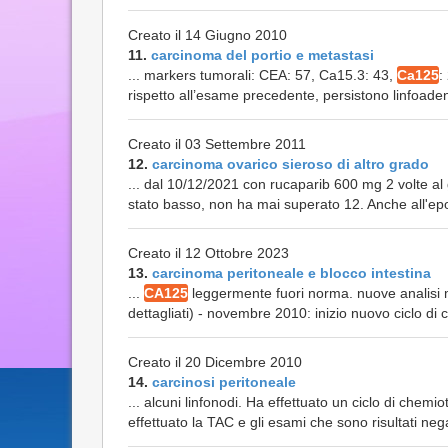
Creato il 14 Giugno 2010
11.
carcinoma del portio e metastasi
... markers tumorali: CEA: 57, Ca15.3: 43,
Ca125
:
rispetto all’esame precedente, persistono linfoaden
Creato il 03 Settembre 2011
12.
carcinoma ovarico sieroso di altro grado
... dal 10/12/2021 con rucaparib 600 mg 2 volte al
stato basso, non ha mai superato 12. Anche all'epo
Creato il 12 Ottobre 2023
13.
carcinoma peritoneale e blocco intestina
...
CA125
leggermente fuori norma. nuove analisi mar
dettagliati) - novembre 2010: inizio nuovo ciclo d
Creato il 20 Dicembre 2010
14.
carcinosi peritoneale
... alcuni linfonodi. Ha effettuato un ciclo di chemi
effettuato la TAC e gli esami che sono risultati negat