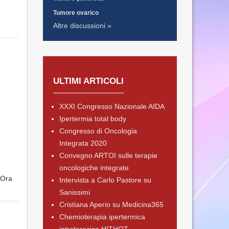
Tumore ovarico
Altre discussioni »
ULTIMI ARTICOLI
XXXI Congresso Nazionale AIDA
Ipertermia total body
Congresso di Oncologia
Integrata 2020
Convegno ARTOI sulle terapie
oncologiche integrate
 Ora
Intervista a Carlo Pastore su
Sanissimi
Cristiana Aperio su Medicina365
Chemioterapia ipertermica