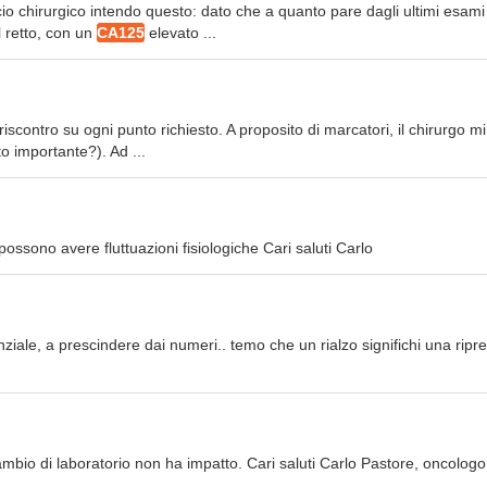
cio chirurgico intendo questo: dato che a quanto pare dagli ultimi esami
 retto, con un
CA125
elevato ...
 riscontro su ogni punto richiesto. A proposito di marcatori, il chirurgo m
 importante?). Ad ...
possono avere fluttuazioni fisiologiche Cari saluti Carlo
le, a prescindere dai numeri.. temo che un rialzo significhi una ripre
l cambio di laboratorio non ha impatto. Cari saluti Carlo Pastore, oncologo