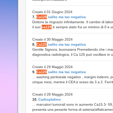
Creato il 01 Giugno 2024
7.
Ca125
salito ma tac negativa
Dottore la ringrazio infinitamente. Il cambio di lab
il suo
ca125
è sempre stato fra un minimo di 0 e u
Creato il 30 Maggio 2024
8.
Ca125
salito ma tac negativa
Gentile Signora, buonasera Premettendo che i marke
diagnostica radiologica, il Ca 125 può oscillare in un
Creato il 29 Maggio 2024
9.
Ca125
salito ma tac negativa
... washing peritoeale negativo , margini indenni, p
cinque mesi, mentre il CEA è sceso da 3 a 2. Ferrit
Creato il 28 Maggio 2024
10.
Carboplatino
... marcatori tumorali sono in aumento Ca15.3- 5
presenta una pesante forma di astenia/affaticament