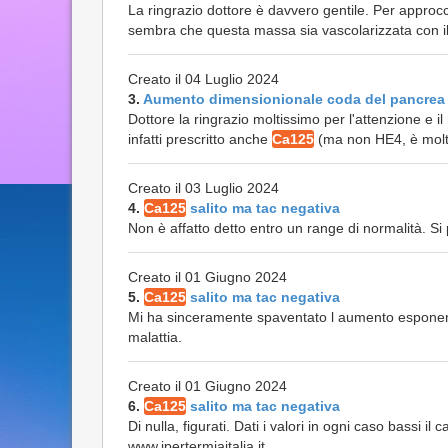
La ringrazio dottore è davvero gentile. Per approc
sembra che questa massa sia vascolarizzata con il
Creato il 04 Luglio 2024
3.
Aumento dimensionionale coda del pancrea
Dottore la ringrazio moltissimo per l'attenzione e il
infatti prescritto anche
Ca125
(ma non HE4, è molto
Creato il 03 Luglio 2024
4.
Ca125
salito ma tac negativa
Non è affatto detto entro un range di normalità. Si 
Creato il 01 Giugno 2024
5.
Ca125
salito ma tac negativa
Mi ha sinceramente spaventato l aumento esponenzia
malattia.
Creato il 01 Giugno 2024
6.
Ca125
salito ma tac negativa
Di nulla, figurati. Dati i valori in ogni caso bassi i
www.ipertermiaitalia.it