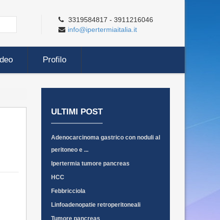
3319584817 - 3911216046
info@ipertermiaitalia.it
ideo
Profilo
ULTIMI POST
Adenocarcinoma gastrico con noduli al
peritoneo e ...
Ipertermia tumore pancreas
HCC
Febbricciola
Linfoadenopatie retroperitoneali
Tumore pancreas