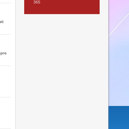
365
ti
pre