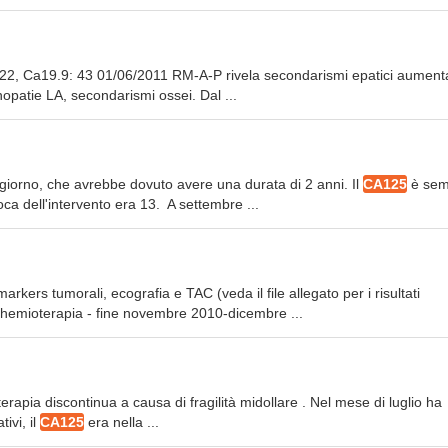
 22, Ca19.9: 43 01/06/2011 RM-A-P rivela secondarismi epatici aumenta
opatie LA, secondarismi ossei. Dal ...
 giorno, che avrebbe dovuto avere una durata di 2 anni. Il
CA125
è sem
ca dell'intervento era 13. A settembre ...
kers tumorali, ecografia e TAC (veda il file allegato per i risultati
i chemioterapia - fine novembre 2010-dicembre ...
oterapia discontinua a causa di fragilità midollare . Nel mese di luglio ha
ivi, il
CA125
era nella ...