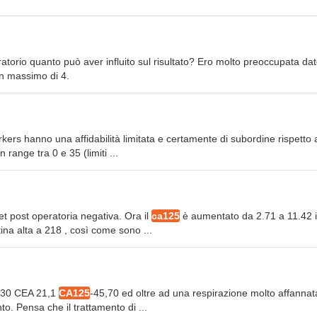
oratorio quanto può aver influito sul risultato? Ero molto preoccupata da
n massimo di 4.
rs hanno una affidabilità limitata e certamente di subordine rispetto a
 range tra 0 e 35 (limiti ...
et post operatoria negativa. Ora il
ca125
è aumentato da 2.71 a 11.42 
ina alta a 218 , così come sono ...
9,30 CEA 21,1
CA125
-45,70 ed oltre ad una respirazione molto affannat
o. Pensa che il trattamento di ...