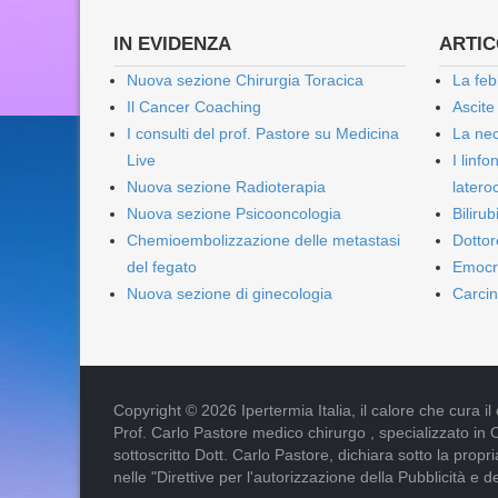
IN EVIDENZA
ARTICO
Nuova sezione Chirurgia Toracica
La feb
Il Cancer Coaching
Ascite
I consulti del prof. Pastore su Medicina
La nec
Live
I linf
Nuova sezione Radioterapia
lateroc
Nuova sezione Psicooncologia
Biliru
Chemioembolizzazione delle metastasi
Dottor
del fegato
Emocr
Nuova sezione di ginecologia
Carcin
Copyright © 2026 Ipertermia Italia, il calore che cura il can
Prof. Carlo Pastore medico chirurgo , specializzato in 
sottoscritto Dott. Carlo Pastore, dichiara sotto la pro
nelle "Direttive per l'autorizzazione della Pubblicità e d