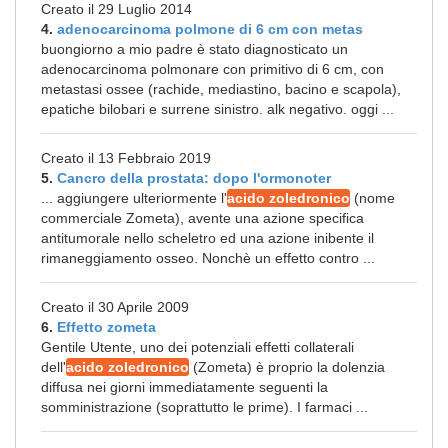
Creato il 29 Luglio 2014
4.
adenocarcinoma polmone di 6 cm con metas
buongiorno a mio padre è stato diagnosticato un
adenocarcinoma polmonare con primitivo di 6 cm, con
metastasi ossee (rachide, mediastino, bacino e scapola),
epatiche bilobari e surrene sinistro. alk negativo. oggi ...
Creato il 13 Febbraio 2019
5.
Cancro della prostata: dopo l'ormonoter
... aggiungere ulteriormente l'
acido zoledronico
(nome
commerciale Zometa), avente una azione specifica
antitumorale nello scheletro ed una azione inibente il
rimaneggiamento osseo. Nonchè un effetto contro ...
Creato il 30 Aprile 2009
6.
Effetto zometa
Gentile Utente, uno dei potenziali effetti collaterali
dell'
acido zoledronico
(Zometa) è proprio la dolenzia
diffusa nei giorni immediatamente seguenti la
somministrazione (soprattutto le prime). I farmaci ...