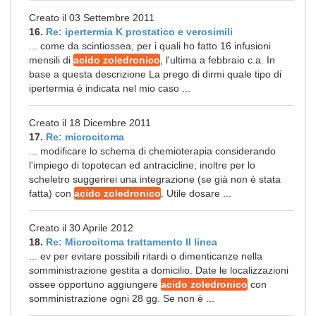
Creato il 03 Settembre 2011
16.
Re: ipertermia K prostatico e verosimili
... come da scintiossea, per i quali ho fatto 16 infusioni
mensili di
acido zoledronico
, l'ultima a febbraio c.a. In
base a questa descrizione La prego di dirmi quale tipo di
ipertermia è indicata nel mio caso ...
Creato il 18 Dicembre 2011
17.
Re: microcitoma
... modificare lo schema di chemioterapia considerando
l'impiego di topotecan ed antracicline; inoltre per lo
scheletro suggerirei una integrazione (se già non è stata
fatta) con
acido zoledronico
. Utile dosare ...
Creato il 30 Aprile 2012
18.
Re: Microcitoma trattamento II linea
... ev per evitare possibili ritardi o dimenticanze nella
somministrazione gestita a domicilio. Date le localizzazioni
ossee opportuno aggiungere
acido zoledronico
con
somministrazione ogni 28 gg. Se non è ...