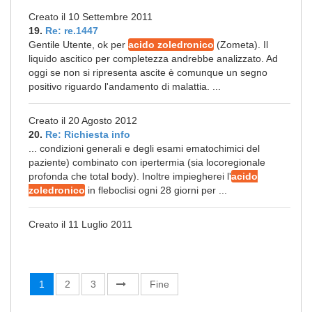
Creato il 10 Settembre 2011
19.
Re: re.1447
Gentile Utente, ok per
acido zoledronico
(Zometa). Il
liquido ascitico per completezza andrebbe analizzato. Ad
oggi se non si ripresenta ascite è comunque un segno
positivo riguardo l'andamento di malattia. ...
Creato il 20 Agosto 2012
20.
Re: Richiesta info
... condizioni generali e degli esami ematochimici del
paziente) combinato con ipertermia (sia locoregionale
profonda che total body). Inoltre impiegherei l'
acido
zoledronico
in fleboclisi ogni 28 giorni per ...
Creato il 11 Luglio 2011
1
2
3
Fine