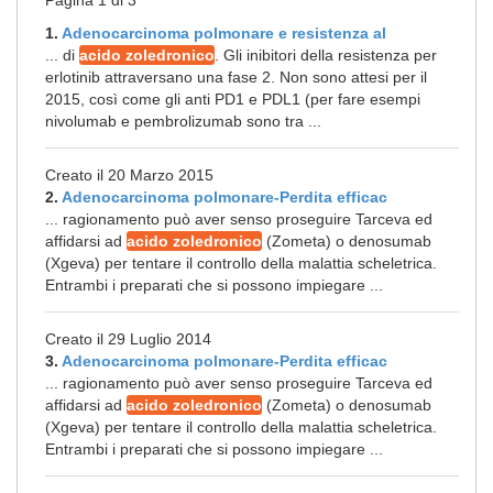
Pagina 1 di 3
1.
Adenocarcinoma polmonare e resistenza al
... di
acido zoledronico
. Gli inibitori della resistenza per
erlotinib attraversano una fase 2. Non sono attesi per il
2015, così come gli anti PD1 e PDL1 (per fare esempi
nivolumab e pembrolizumab sono tra ...
Creato il 20 Marzo 2015
2.
Adenocarcinoma polmonare-Perdita efficac
... ragionamento può aver senso proseguire Tarceva ed
affidarsi ad
acido zoledronico
(Zometa) o denosumab
(Xgeva) per tentare il controllo della malattia scheletrica.
Entrambi i preparati che si possono impiegare ...
Creato il 29 Luglio 2014
3.
Adenocarcinoma polmonare-Perdita efficac
... ragionamento può aver senso proseguire Tarceva ed
affidarsi ad
acido zoledronico
(Zometa) o denosumab
(Xgeva) per tentare il controllo della malattia scheletrica.
Entrambi i preparati che si possono impiegare ...