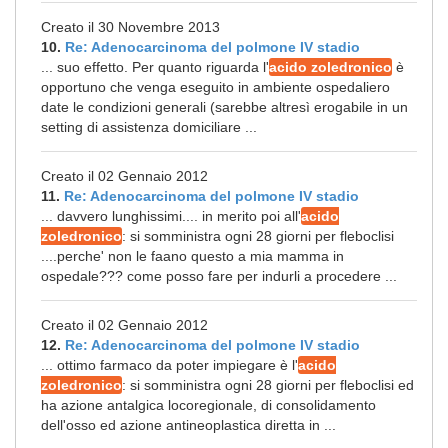
Creato il 30 Novembre 2013
10.
Re: Adenocarcinoma del polmone IV stadio
... suo effetto. Per quanto riguarda l'
acido zoledronico
è
opportuno che venga eseguito in ambiente ospedaliero
date le condizioni generali (sarebbe altresì erogabile in un
setting di assistenza domiciliare ...
Creato il 02 Gennaio 2012
11.
Re: Adenocarcinoma del polmone IV stadio
... davvero lunghissimi.... in merito poi all'
acido
zoledronico
: si somministra ogni 28 giorni per fleboclisi
....perche' non le faano questo a mia mamma in
ospedale??? come posso fare per indurli a procedere ...
Creato il 02 Gennaio 2012
12.
Re: Adenocarcinoma del polmone IV stadio
... ottimo farmaco da poter impiegare è l'
acido
zoledronico
: si somministra ogni 28 giorni per fleboclisi ed
ha azione antalgica locoregionale, di consolidamento
dell'osso ed azione antineoplastica diretta in ...