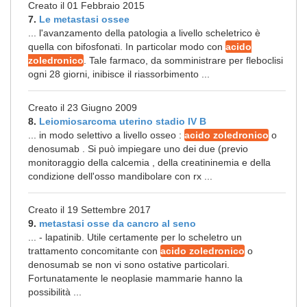
Creato il 01 Febbraio 2015
7.
Le metastasi ossee
... l'avanzamento della patologia a livello scheletrico è
quella con bifosfonati. In particolar modo con
acido
zoledronico
. Tale farmaco, da somministrare per fleboclisi
ogni 28 giorni, inibisce il riassorbimento ...
Creato il 23 Giugno 2009
8.
Leiomiosarcoma uterino stadio IV B
... in modo selettivo a livello osseo :
acido zoledronico
o
denosumab . Si può impiegare uno dei due (previo
monitoraggio della calcemia , della creatininemia e della
condizione dell'osso mandibolare con rx ...
Creato il 19 Settembre 2017
9.
metastasi osse da cancro al seno
... - lapatinib. Utile certamente per lo scheletro un
trattamento concomitante con
acido zoledronico
o
denosumab se non vi sono ostative particolari.
Fortunatamente le neoplasie mammarie hanno la
possibilità ...