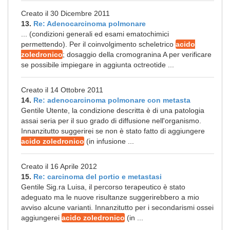
Creato il 30 Dicembre 2011
13.
Re: Adenocarcinoma polmonare
... (condizioni generali ed esami ematochimici
permettendo). Per il coinvolgimento scheletrico
acido
zoledronico
; dosaggio della cromogranina A per verificare
se possibile impiegare in aggiunta octreotide ...
Creato il 14 Ottobre 2011
14.
Re: adenocarcinoma polmonare con metasta
Gentile Utente, la condizione descritta è di una patologia
assai seria per il suo grado di diffusione nell'organismo.
Innanzitutto suggerirei se non è stato fatto di aggiungere
acido zoledronico
(in infusione ...
Creato il 16 Aprile 2012
15.
Re: carcinoma del portio e metastasi
Gentile Sig.ra Luisa, il percorso terapeutico è stato
adeguato ma le nuove risultanze suggerirebbero a mio
avviso alcune varianti. Innanzitutto per i secondarismi ossei
aggiungerei
acido zoledronico
(in ...