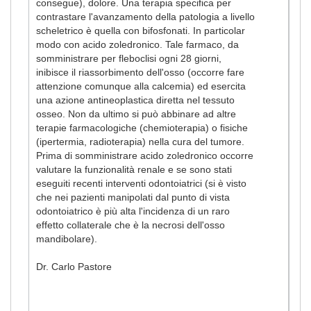
consegue), dolore. Una terapia specifica per
contrastare l'avanzamento della patologia a livello
scheletrico è quella con bifosfonati. In particolar
modo con acido zoledronico. Tale farmaco, da
somministrare per fleboclisi ogni 28 giorni,
inibisce il riassorbimento dell'osso (occorre fare
attenzione comunque alla calcemia) ed esercita
una azione antineoplastica diretta nel tessuto
osseo. Non da ultimo si può abbinare ad altre
terapie farmacologiche (chemioterapia) o fisiche
(ipertermia, radioterapia) nella cura del tumore.
Prima di somministrare acido zoledronico occorre
valutare la funzionalità renale e se sono stati
eseguiti recenti interventi odontoiatrici (si è visto
che nei pazienti manipolati dal punto di vista
odontoiatrico è più alta l'incidenza di un raro
effetto collaterale che è la necrosi dell'osso
mandibolare).
Dr. Carlo Pastore