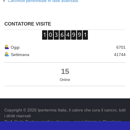
Carcinosi peritoneale in fase avanzata
CONTATORE VISITE
Oggi
6701
Settimana
41744
15
Online
Copyright © 2026 Ipertermia Italia, il calore che cura il cancro, tutti
i diritti riservati
Prof. Carlo Pastore medico chirurgo , specializzato in Oncologia.
Iscr. ordine dei medici di Latina num. 3019 p.iva 09052841005