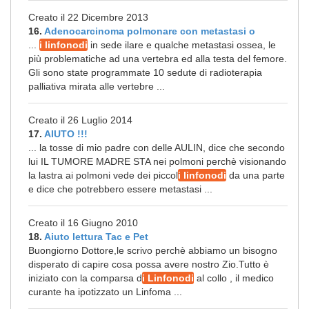
Creato il 22 Dicembre 2013
16.
Adenocarcinoma polmonare con metastasi o
...
i linfonodi
in sede ilare e qualche metastasi ossea, le
più problematiche ad una vertebra ed alla testa del femore.
Gli sono state programmate 10 sedute di radioterapia
palliativa mirata alle vertebre ...
Creato il 26 Luglio 2014
17.
AIUTO !!!
... la tosse di mio padre con delle AULIN, dice che secondo
lui IL TUMORE MADRE STA nei polmoni perchè visionando
la lastra ai polmoni vede dei piccol
i linfonodi
da una parte
e dice che potrebbero essere metastasi ...
Creato il 16 Giugno 2010
18.
Aiuto lettura Tac e Pet
Buongiorno Dottore,le scrivo perchè abbiamo un bisogno
disperato di capire cosa possa avere nostro Zio.Tutto è
iniziato con la comparsa d
i Linfonodi
al collo , il medico
curante ha ipotizzato un Linfoma ...