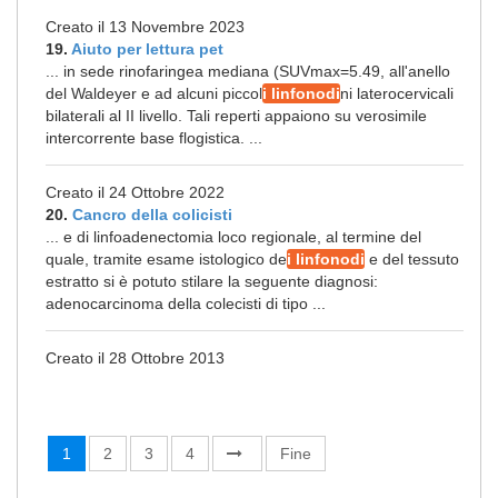
Creato il 13 Novembre 2023
19.
Aiuto per lettura pet
... in sede rinofaringea mediana (SUVmax=5.49, all'anello
del Waldeyer e ad alcuni piccol
i linfonodi
ni laterocervicali
bilaterali al II livello. Tali reperti appaiono su verosimile
intercorrente base flogistica. ...
Creato il 24 Ottobre 2022
20.
Cancro della colicisti
... e di linfoadenectomia loco regionale, al termine del
quale, tramite esame istologico de
i linfonodi
e del tessuto
estratto si è potuto stilare la seguente diagnosi:
adenocarcinoma della colecisti di tipo ...
Creato il 28 Ottobre 2013
1
2
3
4
Fine