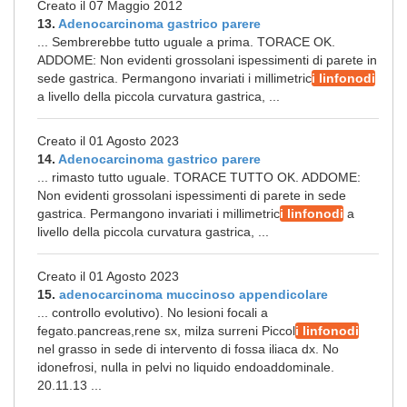
Creato il 07 Maggio 2012
13.
Adenocarcinoma gastrico parere
... Sembrerebbe tutto uguale a prima. TORACE OK.
ADDOME: Non evidenti grossolani ispessimenti di parete in
sede gastrica. Permangono invariati i millimetric
i linfonodi
a livello della piccola curvatura gastrica, ...
Creato il 01 Agosto 2023
14.
Adenocarcinoma gastrico parere
... rimasto tutto uguale. TORACE TUTTO OK. ADDOME:
Non evidenti grossolani ispessimenti di parete in sede
gastrica. Permangono invariati i millimetric
i linfonodi
a
livello della piccola curvatura gastrica, ...
Creato il 01 Agosto 2023
15.
adenocarcinoma muccinoso appendicolare
... controllo evolutivo). No lesioni focali a
fegato.pancreas,rene sx, milza surreni Piccol
i linfonodi
nel grasso in sede di intervento di fossa iliaca dx. No
idonefrosi, nulla in pelvi no liquido endoaddominale.
20.11.13 ...