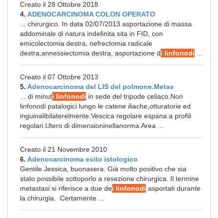
Creato il 28 Ottobre 2018
4.
ADENOCARCINOMA COLON OPERATO
... chirurgico. In data 02/07/2013 asportazione di massa
addominale di natura indefinita sita in FID, con
emicolectomia destra, nefrectomia radicale
destra,annessiectomia destra, asportazione d
i linfonodi
...
Creato il 07 Ottobre 2013
5.
Adenocarcinoma del LIS del polmone.Metas
... di minut
i linfonodi
in sede del tripode celiaco.Non
linfonodi patalogici lungo le catene iliache,otturatorie ed
inguinalibilaterelmente.Vescica regolare espana a profili
regolari.Utero di dimensioninellanorma.Area ...
Creato il 21 Novembre 2010
6.
Adenocarcinoma esito istologico
Gentile Jessica, buonasera. Già molto positivo che sia
stato possibile sottoporlo a resezione chirurgica. Il termine
metastasi si riferisce a due de
i linfonodi
asportati durante
la chirurgia. Certamente ...