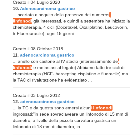
Creato il 04 Luglio 2020
10.
Adenocarcinoma gastrico
... scartato a seguito della presenza dei numeros
i
linfonodi
già interessati, e quindi a settembre ha iniziato la
chemioterapia, 4 cicli (Docetaxel, Oxaliplatino, Leucovorin,
5-Fluorouracile), ogni 15 giorni. ...
Creato il 08 Ottobre 2018
11.
adenocarcinoma gastrico
... anello con castone al IV stadio (interessamento de
i
linfonodi
e metastasi al fegato) Abbiamo fatto tre cicli di
chemioterapia (HCF- hercepting cisplatino e fluoracile) ma
la TAC di rivalutazione ha evidenziato ...
Creato il 03 Luglio 2012
12.
adenocarcinoma gastrico
... la TC e da questa sono emersi alcun
i linfonodi
ingrossati:"in sede sovraclaveare un linfonodo di 15 mm di
diametro, a livello della piccola curvatura gastrica un
linfonodo di 18 mm di diametro, in ...