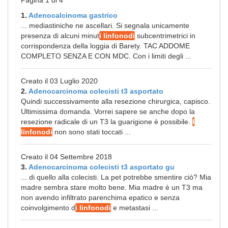
Pagina 1 di 4
1.
Adenocalcinoma gastrico
... mediastiniche ne ascellari. Si segnala unicamente
presenza di alcuni minut
i linfonodi
subcentrimetrici in
corrispondenza della loggia di Barety. TAC ADDOME
COMPLETO SENZA E CON MDC. Con i limiti degli ...
Creato il 03 Luglio 2020
2.
Adenocarcinoma colecisti t3 asportato
Quindi successivamente alla resezione chirurgica, capisco.
Ultimissima domanda. Vorrei sapere se anche dopo la
resezione radicale di un T3 la guarigione è possibile.
I
linfonodi
non sono stati toccati ...
Creato il 04 Settembre 2018
3.
Adenocarcinoma colecisti t3 asportato gu
... di quello alla colecisti. La pet potrebbe smentire ciò? Mia
madre sembra stare molto bene. Mia madre è un T3 ma
non avendo infiltrato parenchima epatico e senza
coinvolgimento d
i linfonodi
e metastasi ...