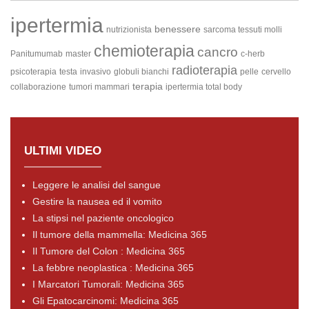
ipertermia
benessere
nutrizionista
sarcoma tessuti molli
chemioterapia
cancro
Panitumumab
master
c-herb
radioterapia
psicoterapia
testa
invasivo
globuli bianchi
pelle
cervello
terapia
collaborazione
tumori mammari
ipertermia total body
ULTIMI VIDEO
Leggere le analisi del sangue
Gestire la nausea ed il vomito
La stipsi nel paziente oncologico
Il tumore della mammella: Medicina 365
Il Tumore del Colon : Medicina 365
La febbre neoplastica : Medicina 365
I Marcatori Tumorali: Medicina 365
Gli Epatocarcinomi: Medicina 365