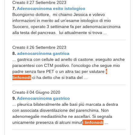
Creato il 27 Settembre 2023
7.
Adenocarcinoma esito istologico
Buongiorno dottore, mi chiamo Jessica e volevo
informazioni in merito ad un'esame istologico di mio
Suocero, operato 3 settimane fa per adenomacarcinoma
alla testa del pancreas. lui attualmente si trova ...
Creato il 26 Settembre 2023
8.
adenocarcinoma gastrica
... gastrica con cellule ad anello di castone. eseguito anche
paracentesi con CTM positivo. l'oncologo che segue mio
padre senza fare PET o un altra tac per valutare
i
linfonodi
ci ha detto che si tratta del ...
Creato il 04 Giugno 2020
9.
Adenocarcinoma gastrico
... pleurica bilateralmente alle basi più marcata a destra
con associata disventilazione del parenchima. Non
adenomegalie mediastiniche ne ascellari. Si segnala
unicamente presenza di alcuni minut
i linfonodi
...