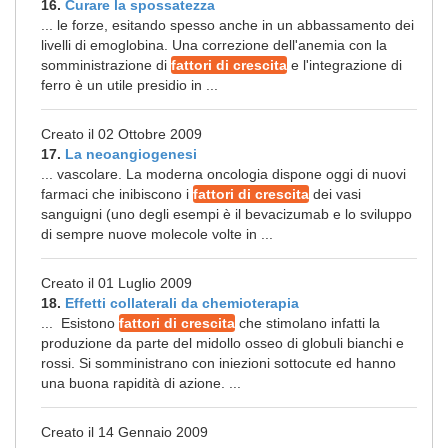
16.
Curare la spossatezza
... le forze, esitando spesso anche in un abbassamento dei
livelli di emoglobina. Una correzione dell'anemia con la
somministrazione di
fattori di crescita
e l'integrazione di
ferro è un utile presidio in ...
Creato il 02 Ottobre 2009
17.
La neoangiogenesi
... vascolare. La moderna oncologia dispone oggi di nuovi
farmaci che inibiscono i
fattori di crescita
dei vasi
sanguigni (uno degli esempi è il bevacizumab e lo sviluppo
di sempre nuove molecole volte in ...
Creato il 01 Luglio 2009
18.
Effetti collaterali da chemioterapia
... Esistono
fattori di crescita
che stimolano infatti la
produzione da parte del midollo osseo di globuli bianchi e
rossi. Si somministrano con iniezioni sottocute ed hanno
una buona rapidità di azione. ...
Creato il 14 Gennaio 2009