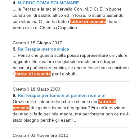
4.
MICROCITOMA POLMONARE
... la Pet tac e la tac al cervello Con .M.D.C) E' in buone
condizioni di salute, attivo ed in forza, lo stiamo aiutando
con vitamina C , ed ha fatto i
fattori di crescita
dopo il
primo ciclo di Chemio (Cisplatino ...
Creato il 15 Giugno 2017
5.
Re:Terapia metronomica
... Penso che questa scelta possa rappresentare un valore
aggiunto. Se il valore dei globuli bianchi non è troppo
basso si può iniziare subito; se anche fosse basso esistono
i
fattori di crescita
per i globuli ...
Creato il 18 Marzo 2009
6.
Re:Terapia per tumore al polmon non a pi
Grazie mille. intende dire che lo stimolo dei
fattori di
crescita
dei globuli bianchi è negativo? Era un'intenzione
dei medici farlo per mia madre, ma per fortuna non ce ne è
stato bisogno perchè gli esami ...
Creato il 03 Novembre 2010