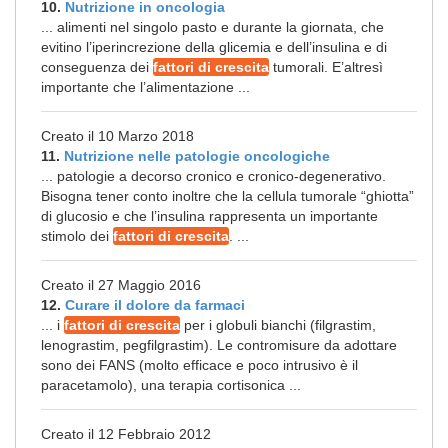
10.
Nutrizione in oncologia
... alimenti nel singolo pasto e durante la giornata, che
evitino l’iperincrezione della glicemia e dell’insulina e di
conseguenza dei
fattori di crescita
tumorali. E’altresì
importante che l’alimentazione ...
Creato il 10 Marzo 2018
11.
Nutrizione nelle patologie oncologiche
... patologie a decorso cronico e cronico-degenerativo.
Bisogna tener conto inoltre che la cellula tumorale “ghiotta”
di glucosio e che l’insulina rappresenta un importante
stimolo dei
fattori di crescita
. ...
Creato il 27 Maggio 2016
12.
Curare il dolore da farmaci
... i
fattori di crescita
per i globuli bianchi (filgrastim,
lenograstim, pegfilgrastim). Le contromisure da adottare
sono dei FANS (molto efficace e poco intrusivo è il
paracetamolo), una terapia cortisonica ...
Creato il 12 Febbraio 2012