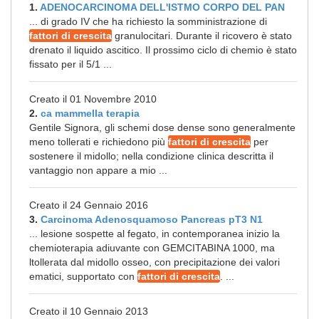
1.
ADENOCARCINOMA DELL'ISTMO CORPO DEL PAN
... di grado IV che ha richiesto la somministrazione di
fattori di crescita
granulocitari. Durante il ricovero è stato
drenato il liquido ascitico. Il prossimo ciclo di chemio è stato
fissato per il 5/1 ...
Creato il 01 Novembre 2010
2.
ca mammella terapia
Gentile Signora, gli schemi dose dense sono generalmente
meno tollerati e richiedono più
fattori di crescita
per
sostenere il midollo; nella condizione clinica descritta il
vantaggio non appare a mio ...
Creato il 24 Gennaio 2016
3.
Carcinoma Adenosquamoso Pancreas pT3 N1
... lesione sospette al fegato, in contemporanea inizio la
chemioterapia adiuvante con GEMCITABINA 1000, ma
ltollerata dal midollo osseo, con precipitazione dei valori
ematici, supportato con
fattori di crescita
. ...
Creato il 10 Gennaio 2013