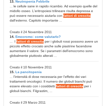
13.
Neutropenia Febbrile
... le cellule sane in rapido ricambio. Ad esempio quelle del
midollo osseo. L'eritropoiesi trilineare risulta depressa e
può essere necessario aiutarla con
fattori di crescita
dall'esterno. Capitolo importante ...
Creato il 24 Novembre 2011
14.
Emocromo: come valutarlo?
... I
fattori di crescita
per i globuli rossi possono avere un
piccolo effetto crociato anche sulle piastrine facendone
aumentare il valore. Se i parametri dell'emocromo sono
globalmente piuttosto alterati ...
Creato il 10 Novembre 2011
15.
La pancitopenia
... l'intensità di dose necessaria per l'effetto dei vari
trattamenti oncologici. Il numero dei globuli bianchi può
essere elevato con i cosiddetti
fattori di crescita
per i
globuli bianchi. Filgrastim, ...
Creato il 29 Marzo 2011