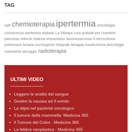
TAG
ipertermia
chemioterapia
oncologia
egfr
conoscenza ipertermia
diabete
La Stampa
cure gratuite per i bambini
pancreas
linfociti
sistema immunitario
leiomiosarcoma
Il microcitoma
terapia
psicologia
polmonare
terapie oncologiche integrate
mastectomia
radioterapia
mammella
talcaggio
ULTIMI VIDEO
Leggere le analisi del sangue
Gestire la nausea ed il vomito
La stipsi nel paziente oncologico
Il tumore della mammella: Medicina 365
Il Tumore del Colon : Medicina 365
La febbre neoplastica : Medicina 365