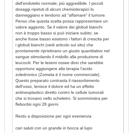
dell'endotelio normale; più aggredibile. I piccoli
dosaggi ripetuti di alcuni chemioterapici lo
danneggiano e tendono ad "affamare" il tumore.
Penso che questa scelta possa rappresentare un
valore aggiunto. Se il valore dei globuli bianchi
non è troppo basso si può iniziare subito; se
anche fosse basso esistono i fattori di crescita per
i globuli bianchi (vedi articolo sul sito) che
prontamente ripristinano un giusto quantitativo nel
sangue stimolando il midollo alla produzione di
leucociti. Per le lesioni ossee direi che sarebbe
opportuno aggiungere alla terapia l'acido
zoledronico (Zometa è il nome commerciale).
Questo preparato contrasta il riassorbimento
dell'osso, lenisce il dolore ed ha un effetto
antineoplastico diretto contro le cellule tumorali
che si trovano nello scheletro. Si somministra per
fleboclisi ogni 28 giorni.
Resto a disposizione per ogni evenienza
cari saluti con un grande in bocca al lupo