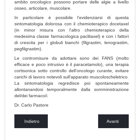
ambito oncologico possono portare delle algie a livello
osseo, articolare, muscolare.
In particolare è possibile l'evidenziarsi di questa
sintomatologia dolorosa con il chemioterapico docetaxel
(in minor misura con l'altro chemioterapico della
medesima classe farmacologica paclitaxel) e con i fattori
di crescita per i globuli bianchi (filgrastim, lenograstim,
pegfilgrastim).
Le contromisure da adottare sono dei FANS (molto
efficace e poco intrusivo è il paracetamolo), una terapia
cortisonica sotto controllo dell'oncologo curante, evitare
carichi di lavoro notevoli sull'apparato muscoloscheletrico.
La sintomatologia regredisce poi spontaneamente
allontanandosi temporalmente dalla somministrazione
del/dei farmaco/i.
Dr. Carlo Pastore
Indietro
Avanti