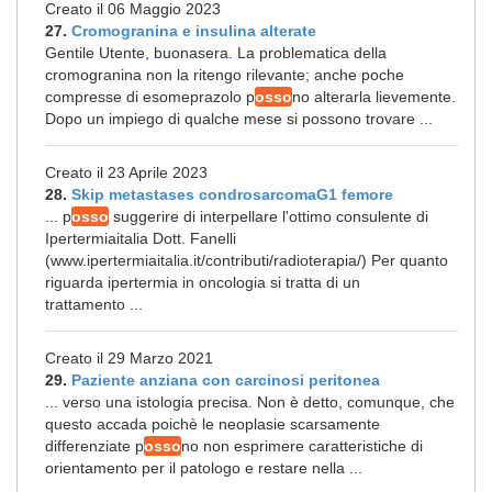
Creato il 06 Maggio 2023
27.
Cromogranina e insulina alterate
Gentile Utente, buonasera. La problematica della
cromogranina non la ritengo rilevante; anche poche
compresse di esomeprazolo p
osso
no alterarla lievemente.
Dopo un impiego di qualche mese si possono trovare ...
Creato il 23 Aprile 2023
28.
Skip metastases condrosarcomaG1 femore
... p
osso
suggerire di interpellare l'ottimo consulente di
Ipertermiaitalia Dott. Fanelli
(www.ipertermiaitalia.it/contributi/radioterapia/) Per quanto
riguarda ipertermia in oncologia si tratta di un
trattamento ...
Creato il 29 Marzo 2021
29.
Paziente anziana con carcinosi peritonea
... verso una istologia precisa. Non è detto, comunque, che
questo accada poichè le neoplasie scarsamente
differenziate p
osso
no non esprimere caratteristiche di
orientamento per il patologo e restare nella ...