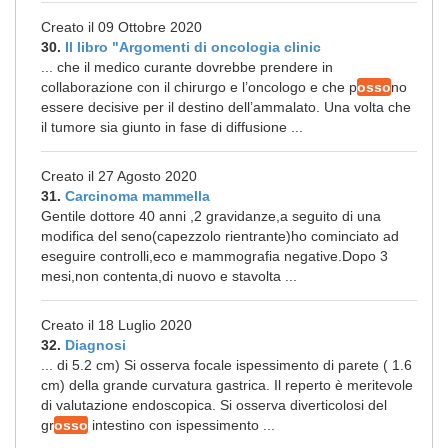
Creato il 09 Ottobre 2020
30.
Il libro "Argomenti di oncologia clinic
... che il medico curante dovrebbe prendere in
collaborazione con il chirurgo e l’oncologo e che p
osso
no
essere decisive per il destino dell’ammalato. Una volta che
il tumore sia giunto in fase di diffusione ...
Creato il 27 Agosto 2020
31.
Carcinoma mammella
Gentile dottore 40 anni ,2 gravidanze,a seguito di una
modifica del seno(capezzolo rientrante)ho cominciato ad
eseguire controlli,eco e mammografia negative.Dopo 3
mesi,non contenta,di nuovo e stavolta ...
Creato il 18 Luglio 2020
32.
Diagnosi
... di 5.2 cm) Si osserva focale ispessimento di parete ( 1.6
cm) della grande curvatura gastrica. Il reperto è meritevole
di valutazione endoscopica. Si osserva diverticolosi del
gr
osso
intestino con ispessimento ...