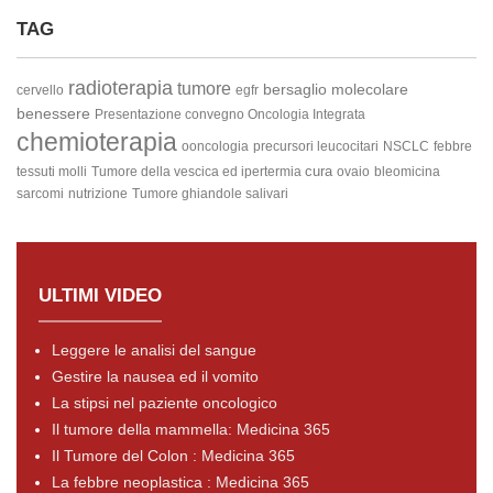
TAG
radioterapia
tumore
bersaglio molecolare
cervello
egfr
benessere
Presentazione convegno Oncologia Integrata
chemioterapia
ooncologia
precursori leucocitari
NSCLC
febbre
cura
tessuti molli
Tumore della vescica ed ipertermia
ovaio
bleomicina
sarcomi
nutrizione
Tumore ghiandole salivari
ULTIMI VIDEO
Leggere le analisi del sangue
Gestire la nausea ed il vomito
La stipsi nel paziente oncologico
Il tumore della mammella: Medicina 365
Il Tumore del Colon : Medicina 365
La febbre neoplastica : Medicina 365