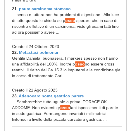
Pagina 2 di 6
21.
paura carcinoma stomaco
... senso e tuttora non ha problemi di digestione. Alla luce
di tutto questo le chiedo se p
osso
sperare che in caso di
riscontro effettivo di un carcinoma, visto gli esami fatti fino
ad ora possiamo avere ...
Creato il 24 Ottobre 2023
22.
Metastasi polmonari
Gentile Daniela, buonasera. I markers spesso non hanno
una affidabilità del 100%. Inoltre p
osso
no essere cross
reattivi. Il rialzo del Ca 15.3 lo imputerei alla condizione già
in corso di trattamento Cari ...
Creato il 21 Agosto 2023
23.
Adenocarcinoma gastrico parere
... Sembrerebbe tutto uguale a prima. TORACE OK.
ADDOME: Non evidenti gr
osso
lani ispessimenti di parete
in sede gastrica. Permangono invariati i millimetrici
linfonodi a livello della piccola curvatura gastrica, ...