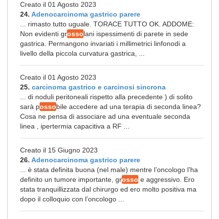
Creato il 01 Agosto 2023
24.
Adenocarcinoma gastrico parere
... rimasto tutto uguale. TORACE TUTTO OK. ADDOME:
Non evidenti gr
osso
lani ispessimenti di parete in sede
gastrica. Permangono invariati i millimetrici linfonodi a
livello della piccola curvatura gastrica, ...
Creato il 01 Agosto 2023
25.
carcinoma gastrico e carcinosi sincrona
... di noduli peritoneali rispetto alla precedente ) di solito
sarà p
osso
bile accedere ad una terapia di seconda linea?
Cosa ne pensa di associare ad una eventuale seconda
linea , ipertermia capacitiva a RF ...
Creato il 15 Giugno 2023
26.
Adenocarcinoma gastrico parere
... è stata definita buona (nel male) mentre l’oncologo l’ha
definito un tumore importante, gr
osso
e aggressivo. Ero
stata tranquillizzata dal chirurgo ed ero molto positiva ma
dopo il colloquio con l’oncologo ...