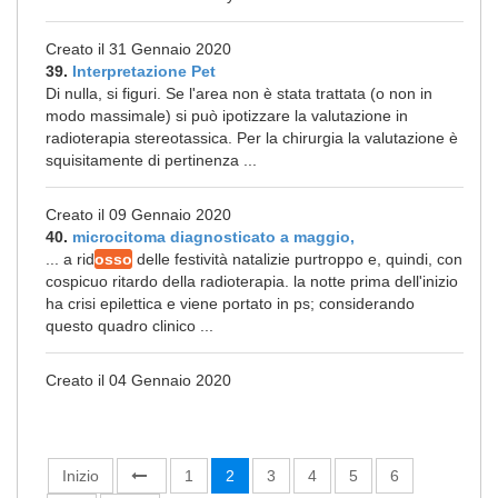
Creato il 31 Gennaio 2020
39.
Interpretazione Pet
Di nulla, si figuri. Se l'area non è stata trattata (o non in
modo massimale) si può ipotizzare la valutazione in
radioterapia stereotassica. Per la chirurgia la valutazione è
squisitamente di pertinenza ...
Creato il 09 Gennaio 2020
40.
microcitoma diagnosticato a maggio,
... a rid
osso
delle festività natalizie purtroppo e, quindi, con
cospicuo ritardo della radioterapia. la notte prima dell'inizio
ha crisi epilettica e viene portato in ps; considerando
questo quadro clinico ...
Creato il 04 Gennaio 2020
Inizio
1
2
3
4
5
6