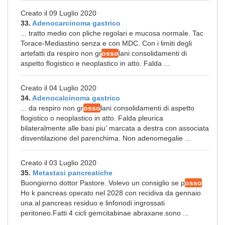
Creato il 09 Luglio 2020
33.
Adenocarcinoma gastrico
... tratto medio con pliche regolari e mucosa normale. Tac
Torace-Mediastino senza e con MDC. Con i limiti degli
artefatti da respiro non gr
osso
lani consolidamenti di
aspetto flogistico e neoplastico in atto. Falda ...
Creato il 04 Luglio 2020
34.
Adenocalcinoma gastrico
... da respiro non gr
osso
lani consolidamenti di aspetto
flogistico o neoplastico in atto. Falda pleurica
bilateralmente alle basi piu' marcata a destra con associata
disventilazione del parenchima. Non adenomegalie ...
Creato il 03 Luglio 2020
35.
Metastasi pancreatiche
Buongiorno dottor Pastore. Volevo un consiglio se p
osso
.
Ho k pancreas operato nel 2028 con recidiva da gennaio
una al pancreas residuo e linfonodi ingrossati
peritoneo.Fatti 4 cicli gemcitabinae abraxane.sono ...