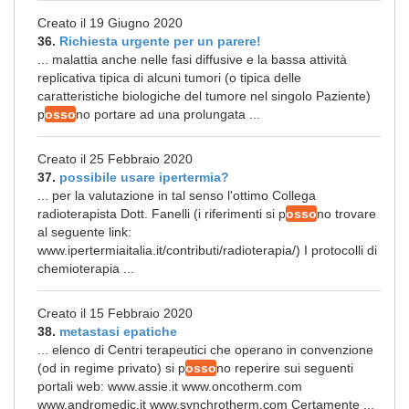
Creato il 19 Giugno 2020
36.
Richiesta urgente per un parere!
... malattia anche nelle fasi diffusive e la bassa attività
replicativa tipica di alcuni tumori (o tipica delle
caratteristiche biologiche del tumore nel singolo Paziente)
p
osso
no portare ad una prolungata ...
Creato il 25 Febbraio 2020
37.
possibile usare ipertermia?
... per la valutazione in tal senso l'ottimo Collega
radioterapista Dott. Fanelli (i riferimenti si p
osso
no trovare
al seguente link:
www.ipertermiaitalia.it/contributi/radioterapia/) I protocolli di
chemioterapia ...
Creato il 15 Febbraio 2020
38.
metastasi epatiche
... elenco di Centri terapeutici che operano in convenzione
(od in regime privato) si p
osso
no reperire sui seguenti
portali web: www.assie.it www.oncotherm.com
www.andromedic.it www.synchrotherm.com Certamente ...