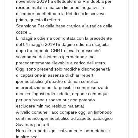
novembre 2019 ha effettuato una Rm dubbia per
residuo malattia ma con linfonodi negativi.. In
dicembre ha effettuato la Pet di cui le scrivevo
prima, questo il referto:
Scansione Pet dalla base cranica alla radice delle
cosce...
L indagine odierna confrontata con la precedente
del 04 maggio 2019 l indagine odierna eseguita
dopo trattamento CHRT rileva la pressoché
scomparsa dell intenso ipermetabolismo
precedentemente rilevabile a carico dell utero.
Oggi sono presenti solo modiche disomogeneità
di captazione in assenza di chiari reperti
ipermetabolici (il quadro è di non semplice
interpretazione per la possibile compresenza di
modica flogosi radio indotta, depone comunque
per una buona risposta pur non potendo
escludere minimo residuo malattia)
A livello comune iliaco compare oggi un linfonodo
centimetrico ipermetabolico ad aspetto patologico
Suv max pari a 6...
Non altri reperti significativamente ipermetabolici
in altre sedi..