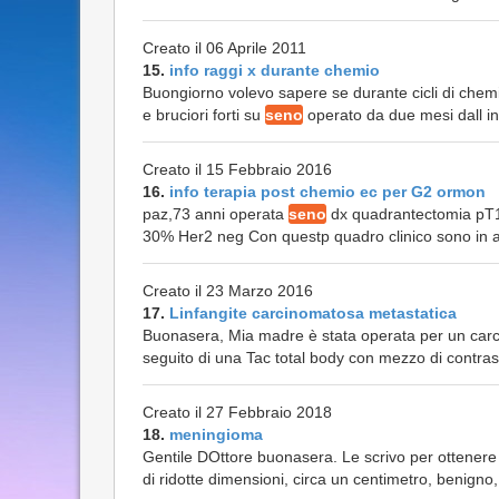
Creato il 06 Aprile 2011
15.
info raggi x durante chemio
Buongiorno volevo sapere se durante cicli di chemio
e bruciori forti su
seno
operato da due mesi dall int
Creato il 15 Febbraio 2016
16.
info terapia post chemio ec per G2 ormon
paz,73 anni operata
seno
dx quadrantectomia pT1
30% Her2 neg Con questp quadro clinico sono in at
Creato il 23 Marzo 2016
17.
Linfangite carcinomatosa metastatica
Buonasera, Mia madre è stata operata per un c
seguito di una Tac total body con mezzo di contrast
Creato il 27 Febbraio 2018
18.
meningioma
Gentile DOttore buonasera. Le scrivo per ottener
di ridotte dimensioni, circa un centimetro, benigno