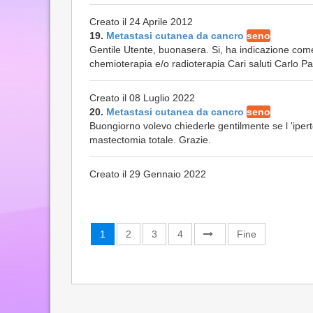
Creato il 24 Aprile 2012
19.
Metastasi cutanea da cancro
seno
Gentile Utente, buonasera. Si, ha indicazione come
chemioterapia e/o radioterapia Cari saluti Carlo P
Creato il 08 Luglio 2022
20.
Metastasi cutanea da cancro
seno
Buongiorno volevo chiederle gentilmente se l 'iper
mastectomia totale. Grazie.
Creato il 29 Gennaio 2022
1
2
3
4
Fine