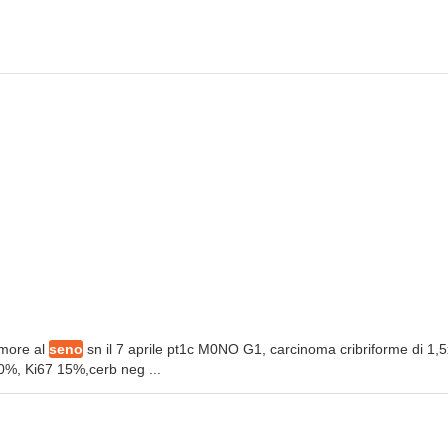
umore al
seno
sn il 7 aprile pt1c M0NO G1, carcinoma cribriforme di 1,
 90%, Ki67 15%,cerb neg ...