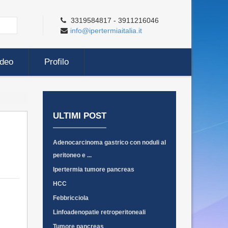
3319584817 - 3911216046
info@ipertermiaitalia.it
ideo
Profilo
ULTIMI POST
Adenocarcinoma gastrico con noduli al
peritoneo e ...
Ipertermia tumore pancreas
HCC
Febbricciola
Linfoadenopatie retroperitoneali
Tumore pancreas