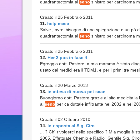
quadrantectomia al
seno
sinistro per carcinoma ma
Creato il 25 Febbraio 2011
11.
help meee
Salve , avrei bisogno di una spiegazione e un pò d
quadrantectomia al
seno
sinistro per carcinoma ma
Creato il 25 Febbraio 2011
12.
Her 2 pos in fase 4
Egreggio dott. Pastore, a mia mamma è stato diag
usato dai medici era il TDM1, e per i primi tre mesi 
Creato il 20 Marzo 2013
13.
in attesa di nuova pet scan
Buongiorno dott. Pastore grazie al sito medicitalia
al
seno
per ca duttale infiltrante nel 2002 e nel 20
Creato il 02 Ottobre 2010
14.
In risposta al Sig. Ciro
... ? Chì rivolgerci nello specifico ? Mia moglie è s
2005. Effettuate Chemio e Radio" Gentile Sig. Ciro h