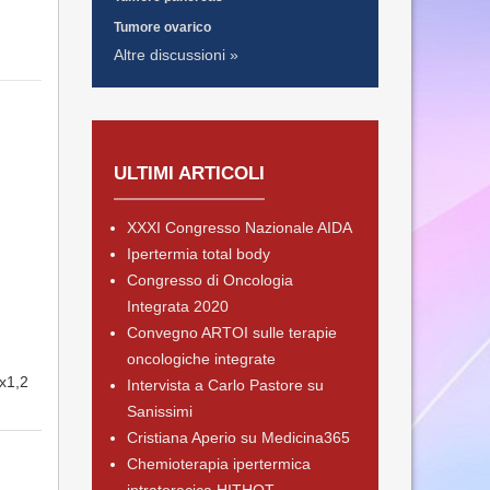
Tumore ovarico
Altre discussioni »
ULTIMI ARTICOLI
XXXI Congresso Nazionale AIDA
Ipertermia total body
Congresso di Oncologia
Integrata 2020
Convegno ARTOI sulle terapie
oncologiche integrate
5x1,2
Intervista a Carlo Pastore su
Sanissimi
Cristiana Aperio su Medicina365
Chemioterapia ipertermica