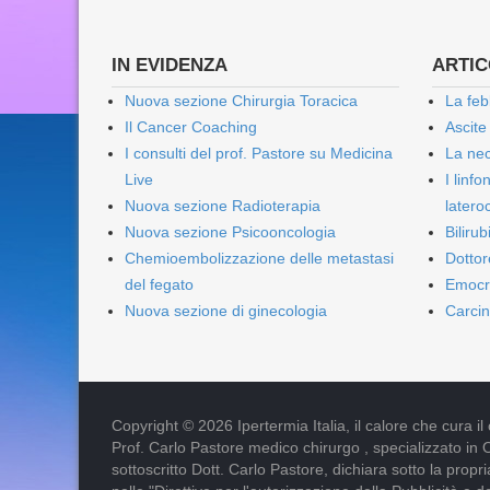
IN EVIDENZA
ARTICO
Nuova sezione Chirurgia Toracica
La feb
Il Cancer Coaching
Ascite
I consulti del prof. Pastore su Medicina
La nec
Live
I linf
Nuova sezione Radioterapia
lateroc
Nuova sezione Psicooncologia
Biliru
Chemioembolizzazione delle metastasi
Dottor
del fegato
Emocr
Nuova sezione di ginecologia
Carcin
Copyright © 2026 Ipertermia Italia, il calore che cura il can
Prof. Carlo Pastore medico chirurgo , specializzato in 
sottoscritto Dott. Carlo Pastore, dichiara sotto la pro