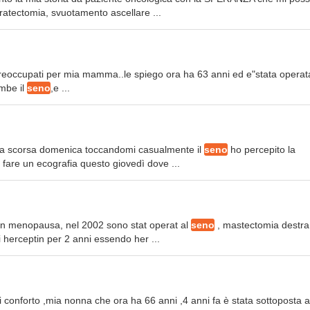
ratectomia, svuotamento ascellare ...
eoccupati per mia mamma..le spiego ora ha 63 anni ed e"stata operat
ambe il
seno
,e ...
e la scorsa domenica toccandomi casualmente il
seno
ho percepito la
fare un ecografia questo giovedì dove ...
in menopausa, nel 2002 sono stat operat al
seno
, mastectomia destra
 herceptin per 2 anni essendo her ...
i conforto ,mia nonna che ora ha 66 anni ,4 anni fa è stata sottoposta a