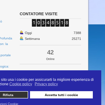
CONTATORE VISITE
uò
Oggi
7388
Profunda
Settimana
25271
on: la
42
 portale
Online
logica:
sito usa i cookie per assicurarti la migliore esperienza di
zione
Cookie policy
Privacy policy
Rifiuta
Accetta tutti i cookie
 info@ipertermiaitalia.it tel. 331/9584817 . Il
ito è diramato nel rispetto delle Linee Guida contenute
zioni Cookie: