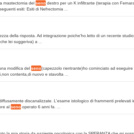
una mastectomia del
seno
destro per un K infiltrante (terapia con Femara)
enti esiti: Esiti di Nefrectomia ...
etezza della risposta. Ad integrazione poiche'ho.letto di un recente studio
che lei suggeriva) a ...
 una modifica del
seno
(capezzolo rientrante)ho cominciato ad eseguire
non contenta,di nuovo e stavolta ...
 diffusamente discanalizzate. L'esame istologico di frammenti prelevati i
ore al
seno
operato 6 anni fa. ...
onto la mia storia da paziente oncologica con la SPERANZA che mi pos