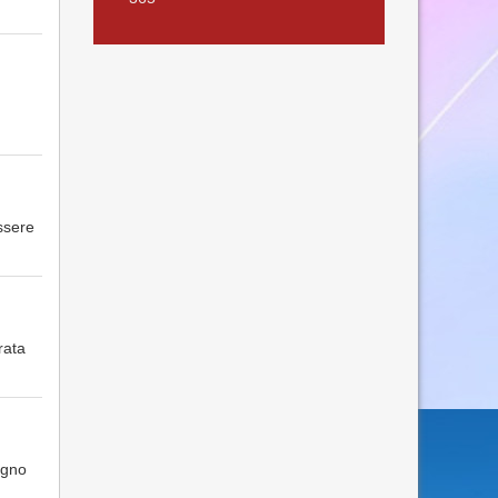
ssere
rata
ugno