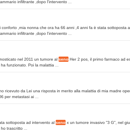
mmario infiltrante ,dopo l'intervento ...
i conforto ,mia nonna che ora ha 66 anni ,4 anni fa è stata sottoposta a
mmario infiltrante ,dopo l'intervento ...
nosticato nel 2011 un tumore al
seno
Her 2 pos, il primo farmaco ad e
ha funzionato. Poi la malattia ...
 ho ricevuto da Lei una risposta in merito alla malattia di mia madre ope
06 per metastasi ai ...
tata sottoposta ad intervento al
seno
x un tumore invasivo "3 G", nel gi
o trascritto ...