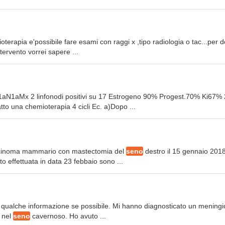
terapia e'possibile fare esami con raggi x ,tipo radiologia o tac...per d
ervento vorrei sapere ...
aN1aMx 2 linfonodi positivi su 17 Estrogeno 90% Progest.70% Ki67% 
to una chemioterapia 4 cicli Ec. a)Dopo ...
arcinoma mammario con mastectomia del
seno
destro il 15 gennaio 2018
o effettuata in data 23 febbaio sono ...
e qualche informazione se possibile. Mi hanno diagnosticato un mening
, nel
seno
cavernoso. Ho avuto ...