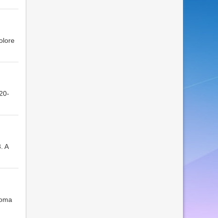
olore
20-
. A
ioma