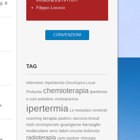
intratoracica HITHOT
. Il
Filippo Lococo
CONVENZIONI
TAG
infermiere
Hipertermia Oncológica Local
chemioterapia
Profunda
Ipertermia
e cure palliative
cromogranina
n
ipertermia
Le metastasi cerebrali
terapia
coaching
gastrico
sarcoma tessuti
guarigione
bersaglio
molli
locoregionale
molecolare
seno
fattori crescita
linfonodo
radioterapia
carlo pastore
chirurgia
sa