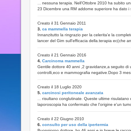
... nessuna terapia. Nell'Ottobre 2010 ha subito 
23 Dicembre una RM addome superiore ha dato i segu
Creato il 31 Gennaio 2011
3.
ca mammella terapia
Innanzitutto la ringrazio per la celerita'e la compl
lancer del Gim sull'efficacia della.terapia ec(che an
Creato il 21 Gennaio 2016
4.
Carcinoma mammella
Gentile dottore 40 anni ,2 gravidanze,a seguito di
controlli,eco e mammografia negative.Dopo 3 mesi,
Creato il 18 Luglio 2020
5.
carcinosi peritoneale avanzata
... risultano conglutinate. Queste ultime risulatano
laporoscopia ha confermato che l'origine e'un tum
Creato il 22 Giugno 2010
6.
consulto per uso della ipertermia
Buongiorno dottore, ho 46 anni e in breve le racc