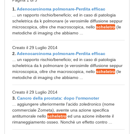
Pagina 1 di 3
1.
Adenocarcinoma polmonare-Perdita efficac
... un rapporto rischio/beneficio; ed in caso di patologia
scheletrica da k polmonare (e verosimile diffusione seppur
microscopica, oltre che macroscopica, nello
scheletro
(le
metodiche di imaging che abbiamo ...
Creato il 29 Luglio 2014
2.
Adenocarcinoma polmonare-Perdita efficac
... un rapporto rischio/beneficio; ed in caso di patologia
scheletrica da k polmonare (e verosimile diffusione seppur
microscopica, oltre che macroscopica, nello
scheletro
(le
metodiche di imaging che abbiamo ...
Creato il 29 Luglio 2014
3.
Cancro della prostata: dopo l'ormonoter
... aggiungere ulteriormente l'acido zoledronico (nome
commerciale Zometa), avente una azione specifica
antitumorale nello
scheletro
ed una azione inibente il
rimaneggiamento osseo. Nonchè un effetto contro ...