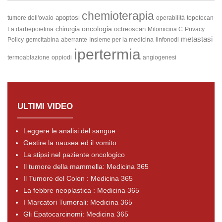
chemioterapia
apoptosi
tumore dell'ovaio
operabilità
topotecan
oncologia
chirurgia
octreoscan
La darbepoietina
Mitomicina C
Privacy
metastasi
Policy
gemcitabina
aberrante
Insieme per la medicina
linfonodi
ipertermia
termoablazione
oppiodi
angiogenesi
ULTIMI VIDEO
Leggere le analisi del sangue
Gestire la nausea ed il vomito
La stipsi nel paziente oncologico
Il tumore della mammella: Medicina 365
Il Tumore del Colon : Medicina 365
La febbre neoplastica : Medicina 365
I Marcatori Tumorali: Medicina 365
Gli Epatocarcinomi: Medicina 365