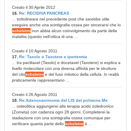
Creato il 30 Aprile 2012
16.
Re: RECIDIVA PANCREAS
... sottolineare nel precedente post che sarebbe utile
eseguire anche una scintigrafia ossea per sincerarsi che lo
scheletro
non abbia alcun coinvolgimento da parte della
malattia (questo nell'ottica di una ...
Creato il 10 Agosto 2011
17.
Re: Taxolo o Taxotere e ipertermia
... tra paclitaxel (Taxolo) e docetaxel (Taxotere) si esplica a
livello molecolare con una diversa affinità per le strutture
del cito
scheletro
e del fuso mitotico della cellula. In realtà
praticamente rappresentano ...
Creato il 26 Agosto 2011
18.
Re:Adenocarcinoma del LIS del polmone.Me
... osteolitica aggiungerei alla terapia acido zoledronico
(Zometa) con cadenza ogni 28 giorni. Completerei la
stadiazione con una scintigrafia ossea comunque per
verificare quanta parte dello
scheletro
è ...