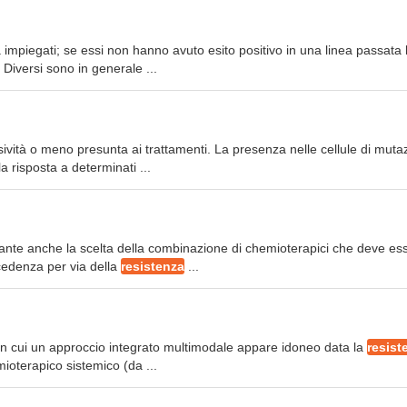
ià impiegati; se essi non hanno avuto esito positivo in una linea passata 
. Diversi sono in generale ...
nsività o meno presunta ai trattamenti. La presenza nelle cellule di muta
a risposta a determinati ...
rtante anche la scelta della combinazione di chemioterapici che deve es
ecedenza per via della
resistenza
...
 in cui un approccio integrato multimodale appare idoneo data la
resist
ioterapico sistemico (da ...