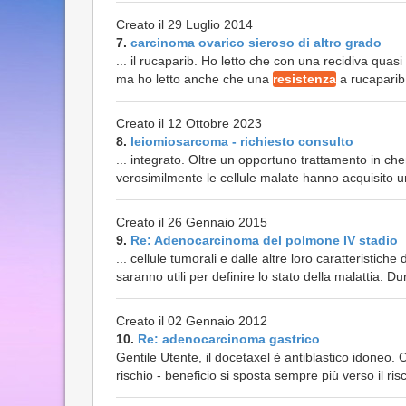
Creato il 29 Luglio 2014
7.
carcinoma ovarico sieroso di altro grado
... il rucaparib. Ho letto che con una recidiva quas
ma ho letto anche che una
resistenza
a rucaparib
Creato il 12 Ottobre 2023
8.
leiomiosarcoma - richiesto consulto
... integrato. Oltre un opportuno trattamento in che
verosimilmente le cellule malate hanno acquisito 
Creato il 26 Gennaio 2015
9.
Re: Adenocarcinoma del polmone IV stadio
... cellule tumorali e dalle altre loro caratteristiche 
saranno utili per definire lo stato della malattia. D
Creato il 02 Gennaio 2012
10.
Re: adenocarcinoma gastrico
Gentile Utente, il docetaxel è antiblastico idoneo
rischio - beneficio si sposta sempre più verso il risc