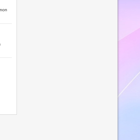
 non
a