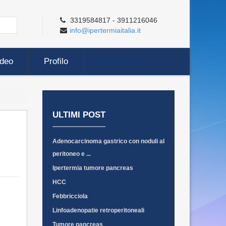
3319584817 - 3911216046
info@ipertermiaitalia.it
ideo
Profilo
ULTIMI POST
Adenocarcinoma gastrico con noduli al
peritoneo e ...
Ipertermia tumore pancreas
HCC
Febbricciola
Linfoadenopatie retroperitoneali
Tumore pancreas