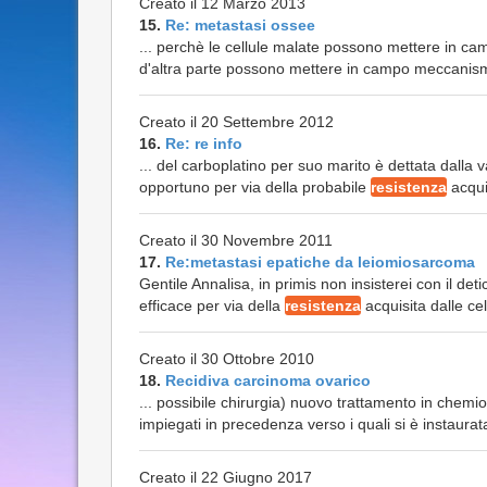
Creato il 12 Marzo 2013
15.
Re: metastasi ossee
... perchè le cellule malate possono mettere in c
d'altra parte possono mettere in campo meccanismi 
Creato il 20 Settembre 2012
16.
Re: re info
... del carboplatino per suo marito è dettata dalla 
opportuno per via della probabile
resistenza
acquis
Creato il 30 Novembre 2011
17.
Re:metastasi epatiche da leiomiosarcoma
Gentile Annalisa, in primis non insisterei con il d
efficace per via della
resistenza
acquisita dalle cel
Creato il 30 Ottobre 2010
18.
Recidiva carcinoma ovarico
... possibile chirurgia) nuovo trattamento in chemio
impiegati in precedenza verso i quali si è instaura
Creato il 22 Giugno 2017