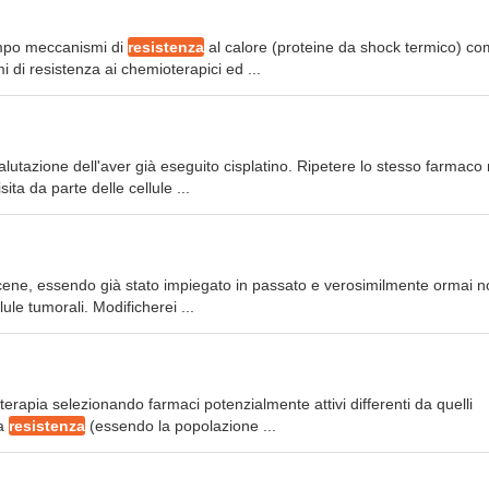
ampo meccanismi di
resistenza
al calore (proteine da shock termico) c
di resistenza ai chemioterapici ed ...
valutazione dell'aver già eseguito cisplatino. Ripetere lo stesso farmaco
ita da parte delle cellule ...
eticene, essendo già stato impiegato in passato e verosimilmente ormai n
lule tumorali. Modificherei ...
terapia selezionando farmaci potenzialmente attivi differenti da quelli
ta
resistenza
(essendo la popolazione ...