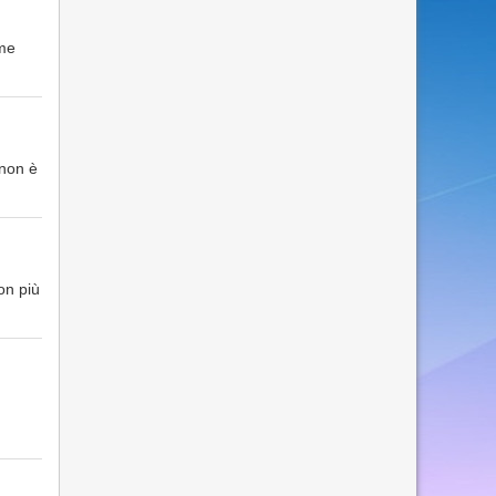
ome
 non è
on più