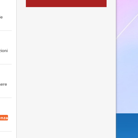
le
zioni
sere
enza