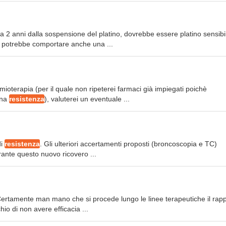
i a 2 anni dalla sospensione del platino, dovrebbe essere platino sensibi
 potrebbe comportare anche una ...
mioterapia (per il quale non ripeterei farmaci già impiegati poichè
una
resistenza
), valuterei un eventuale ...
di
resistenza
. Gli ulteriori accertamenti proposti (broncoscopia e TC)
urante questo nuovo ricovero ...
. Certamente man mano che si procede lungo le linee terapeutiche il rap
hio di non avere efficacia ...