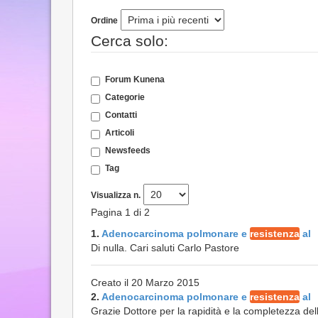
Ordine
Cerca solo:
Forum Kunena
Categorie
Contatti
Articoli
Newsfeeds
Tag
Visualizza n.
Pagina 1 di 2
1.
Adenocarcinoma polmonare e
resistenza
al
Di nulla. Cari saluti Carlo Pastore
Creato il 20 Marzo 2015
2.
Adenocarcinoma polmonare e
resistenza
al
Grazie Dottore per la rapidità e la completezza dell