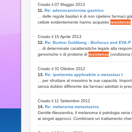
Creato il 07 Maggio 2013
11.
Re: adenocarcinoma gastrico
... delle regole basilari è di non ripetere farmaci g
cellule evidentemente hanno acquisito
resistenza
Creato il 15 Aprile 2013
12.
Re: Burton Goldberg - Biofocus and EVA-P
... di determinate caratteristiche legate alla respo
genomiche o di proteine di
resistenza
condiziona l
Creato il 31 Ottobre 2012
13.
Re: ipertermia applicabile a metastasi t
... per sfruttare al massimo le sue capacità. Impo
senza dubbio differente dai farmaci adottati in pr
Creato il 11 Settembre 2012
14.
Re: melanoma metastasico
Gentile Alessandra, il melanoma è patologia seria
ai singoli approcci. Combinare un trattamento chem