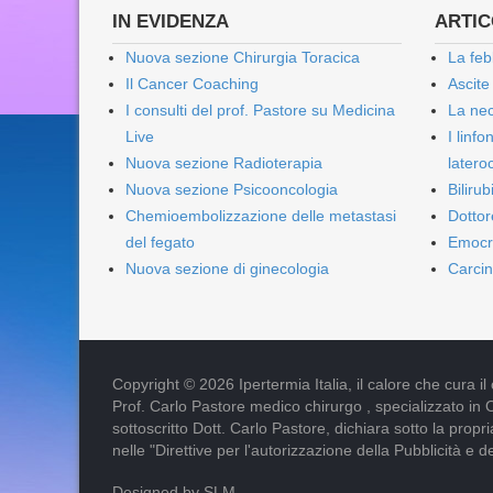
IN EVIDENZA
ARTICO
Nuova sezione Chirurgia Toracica
La feb
Il Cancer Coaching
Ascite
I consulti del prof. Pastore su Medicina
La nec
Live
I linf
Nuova sezione Radioterapia
lateroc
Nuova sezione Psicooncologia
Biliru
Chemioembolizzazione delle metastasi
Dottor
del fegato
Emocr
Nuova sezione di ginecologia
Carcin
Copyright © 2026 Ipertermia Italia, il calore che cura il can
Prof. Carlo Pastore medico chirurgo , specializzato in 
sottoscritto Dott. Carlo Pastore, dichiara sotto la pro
nelle "Direttive per l'autorizzazione della Pubblicità e d
Designed by SLM