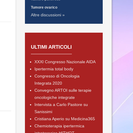
Tumore ovarico
Altre discussioni »
ULTIMI ARTICOLI
XXXI Congresso Nazionale AIDA
Ipertermia total body
Congresso di Oncologia
Integrata 2020
Convegno ARTOI sulle terapie
oncologiche integrate
Intervista a Carlo Pastore su
Sanissimi
Cristiana Aperio su Medicina365
Chemioterapia ipertermica