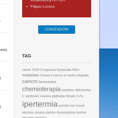
intratoracica HITHOT
Filippo Lococo
ì
CONVENZIONI
eta).
TAG
calore
XXXI Congresso Nazionale AIDA
metastasi
Curare il cancro in modo integrato
l
cancro
benessere
chemioterapia
bambino
Mitomicina
polmone
C
peritoneo
nausea
filmato
5-Fu
ipertermia
perché non si può
l
operare
cervice uterina
doxorubicina
tumore
del seno
eparina