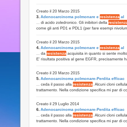
Creato il 20 Marzo 2015
3.
Adenocarcinoma polmonare e
resistenza
al
... di acido zoledronico. Gli inibitori della
resistenz
come gli anti PD1 e PDL1 (per fare esempi nivolu
Creato il 20 Marzo 2015
4.
Adenocarcinoma polmonare e
resistenza
al
... da
resistenza
acquisita in quanto si sente molto
E' risultata positiva al gene EGFR, precisamente h
Creato il 20 Marzo 2015
5.
Adenocarcinoma polmonare-Perdita efficac
... ceda il passo alla
resistenza
. Alcuni cloni cellu
trattamento. Nella condizione specifica mi par di 
Creato il 29 Luglio 2014
6.
Adenocarcinoma polmonare-Perdita efficac
... ceda il passo alla
resistenza
. Alcuni cloni cellu
trattamento. Nella condizione specifica mi par di 