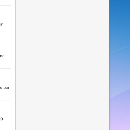
in
ono
ze per
00