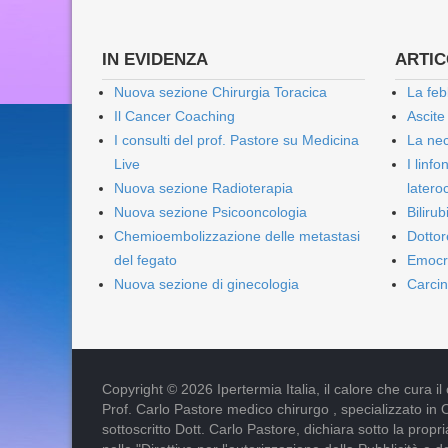
IN EVIDENZA
ARTICO
Nuova sezione Chirurgia Toracica
La feb
Il Cancer Coaching
Ascite
I consulti del prof. Pastore su Medicina
La nec
Live
I linf
Nuova sezione Radioterapia
lateroc
Nuova sezione Psicooncologia
Biliru
Chemioembolizzazione delle metastasi
Dottor
del fegato
Emocr
Nuova sezione di ginecologia
Carcin
Copyright © 2026 Ipertermia Italia, il calore che cura il can
Prof. Carlo Pastore medico chirurgo , specializzato in 
sottoscritto Dott. Carlo Pastore, dichiara sotto la pro