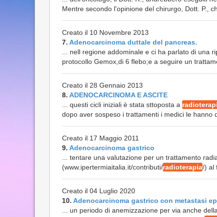
Mentre secondo l'opinione del chirurgo, Dott. P., c
Creato il 10 Novembre 2013
7.
Adenocarcinoma duttale del pancreas.
... nell regione addominale e ci ha parlato di una 
protocollo Gemox,di 6 flebo;e a seguire un tratta
Creato il 28 Gennaio 2013
8.
ADENOCARCINOMA E ASCITE
... questi cicli iniziali è stata sttoposta a
radioterap
dopo aver sospeso i trattamenti i medici le hanno 
Creato il 17 Maggio 2011
9.
Adenocarcinoma gastrico
... tentare una valutazione per un trattamento radia
(www.ipertermiaitalia.it/contributi/
radioterapia
/) al
Creato il 04 Luglio 2020
10.
Adenocarcinoma gastrico con metastasi ep
... un periodo di anemizzazione per via anche dell