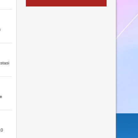
u
stasi
re
10