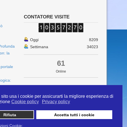
CONTATORE VISITE
uò
Oggi
8209
Profunda
Settimana
34023
on: la
61
 portale
Online
logica:
sito usa i cookie per assicurarti la migliore esperienza di
zione
Cookie policy
Privacy policy
Rifiuta
Accetta tutti i cookie
 info@ipertermiaitalia.it tel. 331/9584817 . Il
ito è diramato nel rispetto delle Linee Guida contenute
zioni Cookie: