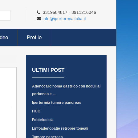
3319584817 - 3911216046
info@ipertermiaitalia.it
ideo
Profilo
ULTIMI POST
Adenocarcinoma gastrico con noduli al
peritoneo e ...
Ipertermia tumore pancreas
HCC
Febbricciola
Linfoadenopatie retroperitoneali
Tumore pancreas