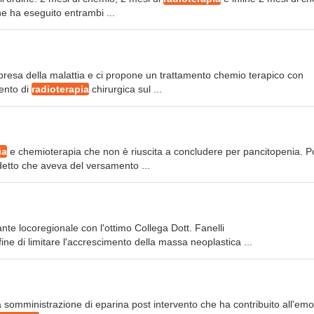
he ha eseguito entrambi ...
ripresa della malattia e ci propone un trattamento chemio terapico con
mento di
radioterapia
chirurgica sul ...
ia
e chemioterapia che non è riuscita a concludere per pancitopenia. 
detto che aveva del versamento ...
nte locoregionale con l'ottimo Collega Dott. Fanelli
 fine di limitare l'accrescimento della massa neoplastica ...
a somministrazione di eparina post intervento che ha contribuito all'emo