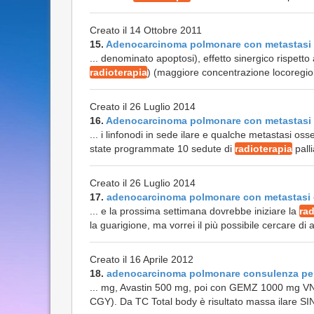
Creato il 14 Ottobre 2011
15.
Adenocarcinoma polmonare con metastasi
... denominato apoptosi), effetto sinergico rispetto 
radioterapia
) (maggiore concentrazione locoregiona
Creato il 26 Luglio 2014
16.
Adenocarcinoma polmonare con metastasi
... i linfonodi in sede ilare e qualche metastasi os
state programmate 10 sedute di
radioterapia
palli
Creato il 26 Luglio 2014
17.
adenocarcinoma polmonare con metastasi
... e la prossima settimana dovrebbe iniziare la
rad
la guarigione, ma vorrei il più possibile cercare di 
Creato il 16 Aprile 2012
18.
adenocarcinoma polmonare consulenza pe
... mg, Avastin 500 mg, poi con GEMZ 1000 mg VN
CGY). Da TC Total body è risultato massa ilare S