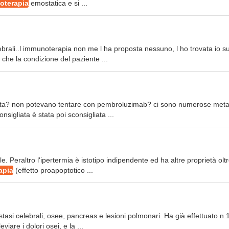
ioterapia
emostatica e si ...
ebrali..l immunoterapia non me l ha proposta nessuno, l ho trovata io s
che la condizione del paziente ...
celta? non potevano tentare con pembroluzimab? ci sono numerose meta
sigliata è stata poi sconsigliata ...
le. Peraltro l'ipertermia è istotipo indipendente ed ha altre proprietà olt
apia
(effetto proapoptotico ...
stasi celebrali, osee, pancreas e lesioni polmonari. Ha già effettuato n.
viare i dolori osei, e la ...