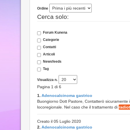
Ordine
Cerca solo:
Forum Kunena
Categorie
Contatti
Articoli
Newsfeeds
Tag
Visualizza n.
Pagina 1 di 6
1.
Adenocalcinoma gastrico
Buongiorno Dott Pastore, Contatterò sicuramente il D
locoregionale. Nel caso che il trattamento di
radio
Creato il 05 Luglio 2020
2.
Adenocalcinoma gastrico