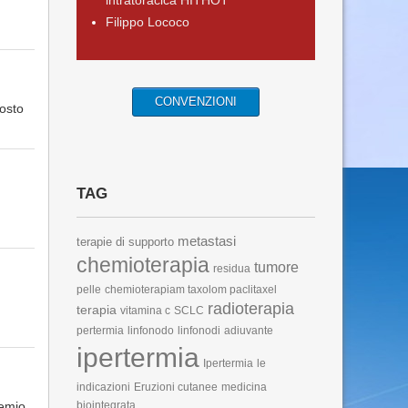
intratoracica HITHOT
Filippo Lococo
CONVENZIONI
osto
TAG
metastasi
terapie di supporto
chemioterapia
tumore
residua
pelle
chemioterapiam taxolom paclitaxel
radioterapia
terapia
vitamina c
SCLC
pertermia
linfonodo
linfonodi
adiuvante
ipertermia
Ipertermia
le
indicazioni
Eruzioni cutanee
medicina
hemio.
biointegrata