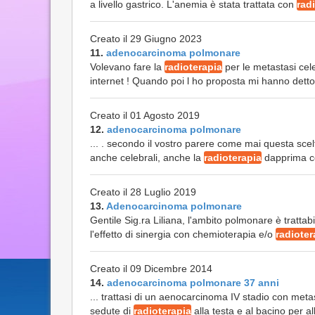
a livello gastrico. L'anemia è stata trattata con
rad
Creato il 29 Giugno 2023
11.
adenocarcinoma polmonare
Volevano fare la
radioterapia
per le metastasi cel
internet ! Quando poi l ho proposta mi hanno detto 
Creato il 01 Agosto 2019
12.
adenocarcinoma polmonare
... . secondo il vostro parere come mai questa s
anche celebrali, anche la
radioterapia
dapprima con
Creato il 28 Luglio 2019
13.
Adenocarcinoma polmonare
Gentile Sig.ra Liliana, l'ambito polmonare è trattabi
l'effetto di sinergia con chemioterapia e/o
radioter
Creato il 09 Dicembre 2014
14.
adenocarcinoma polmonare 37 anni
... trattasi di un aenocarcinoma IV stadio con meta
sedute di
radioterapia
alla testa e al bacino per alle