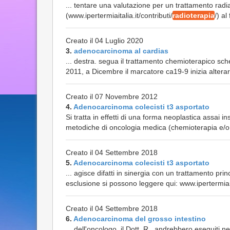
... tentare una valutazione per un trattamento radia
(www.ipertermiaitalia.it/contributi/
radioterapia
/) al
Creato il 04 Luglio 2020
3.
adenocarcinoma al cardias
... destra. segua il trattamento chemioterapico sc
2011, a Dicembre il marcatore ca19-9 inizia alterar
Creato il 07 Novembre 2012
4.
Adenocarcinoma colecisti t3 asportato
Si tratta in effetti di una forma neoplastica assai i
metodiche di oncologia medica (chemioterapia e/
Creato il 04 Settembre 2018
5.
Adenocarcinoma colecisti t3 asportato
... agisce difatti in sinergia con un trattamento pr
esclusione si possono leggere qui: www.ipertermiaita
Creato il 04 Settembre 2018
6.
Adenocarcinoma del grosso intestino
... dell'oncologo, il Dott. R., andrebbero eseguiti n