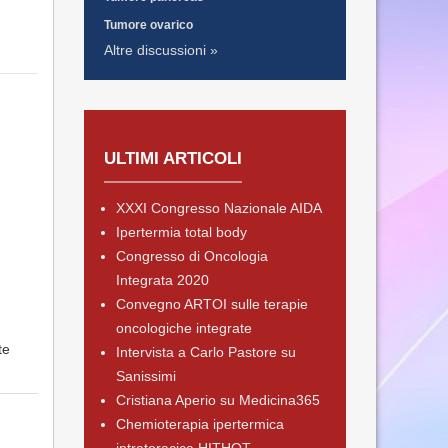
Tumore ovarico
Altre discussioni »
ULTIMI ARTICOLI
XXXI Congresso Nazionale AIDA
Ipertermia total body
Congresso di Oncologia
Integrata 2020
Convegno ARTOI sulle terapie
oncologiche integrate
te
Intervista a Carlo Pastore su
Sanissimi
Cristiana Aperio su Medicina365
Chemioterapia ipertermica