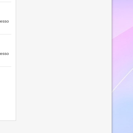
cesso
cesso