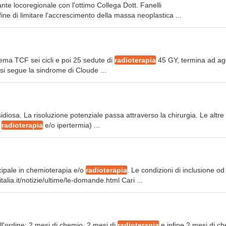
nte locoregionale con l'ottimo Collega Dott. Fanelli
 fine di limitare l'accrescimento della massa neoplastica ...
hema TCF sei cicli e poi 25 sedute di
radioterapia
45 GY, termina ad ag
si segue la sindrome di Cloude ...
nsidiosa. La risoluzione potenziale passa attraverso la chirurgia. Le altre
o
radioterapia
e/o ipertermia) ...
incipale in chemioterapia e/o
radioterapia
. Le condizioni di inclusione od
lia.it/notizie/ultime/le-domande.html Cari ...
ell'ordine: 2 mesi di chemio, 2 mesi di
radioterapia
e infine 2 mesi di c