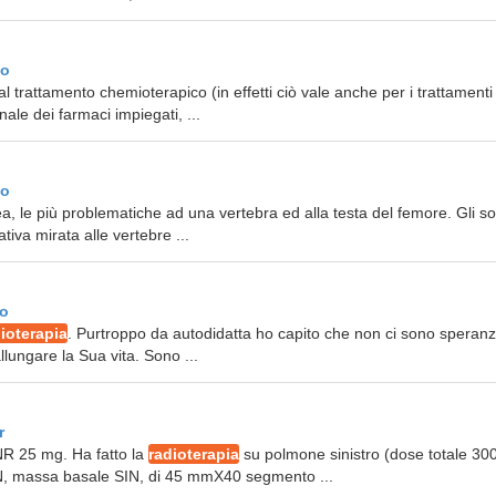
 o
al trattamento chemioterapico (in effetti ciò vale anche per i trattamenti 
le dei farmaci impiegati, ...
 o
sea, le più problematiche ad una vertebra ed alla testa del femore. Gli s
ativa mirata alle vertebre ...
 o
ioterapia
. Purtroppo da autodidatta ho capito che non ci sono speran
allungare la Sua vita. Sono ...
r
R 25 mg. Ha fatto la
radioterapia
su polmone sinistro (dose totale 30
IN, massa basale SIN, di 45 mmX40 segmento ...