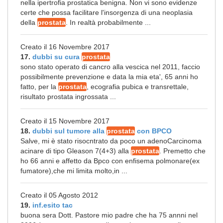
nella ipertrofia prostatica benigna. Non vi sono evidenze
certe che possa facilitare l'insorgenza di una neoplasia
della
prostata
. In realtà probabilmente ...
Creato il 16 Novembre 2017
17.
dubbi su cura
prostata
sono stato operato di cancro alla vescica nel 2011, faccio
possibilmente prevenzione e data la mia eta', 65 anni ho
fatto, per la
prostata
, ecografia pubica e transrettale,
risultato prostata ingrossata ...
Creato il 15 Novembre 2017
18.
dubbi sul tumore alla
prostata
con BPCO
Salve, mi è stato risocntrato da poco un adenoCarcinoma
acinare di tipo Gleason 7(4+3) alla
prostata
. Premetto che
ho 66 anni e affetto da Bpco con enfisema polmonare(ex
fumatore),che mi limita molto,in ...
Creato il 05 Agosto 2012
19.
inf.esito tac
buona sera Dott. Pastore mio padre che ha 75 annni nel