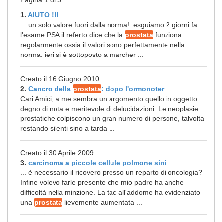
Pagina 1 di 3
1.
AIUTO !!!
... un solo valore fuori dalla norma!. esguiamo 2 giorni fa
l'esame PSA il referto dice che la
prostata
funziona
regolarmente ossia il valori sono perfettamente nella
norma. ieri si è sottoposto a marcher ...
Creato il 16 Giugno 2010
2.
Cancro della
prostata
: dopo l'ormonoter
Cari Amici, a me sembra un argomento quello in oggetto
degno di nota e meritevole di delucidazioni. Le neoplasie
prostatiche colpiscono un gran numero di persone, talvolta
restando silenti sino a tarda ...
Creato il 30 Aprile 2009
3.
carcinoma a piccole cellule polmone sini
... è necessario il ricovero presso un reparto di oncologia?
Infine volevo farle presente che mio padre ha anche
difficoltà nella minzione. La tac all'addome ha evidenziato
una
prostata
lievemente aumentata ...