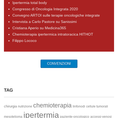
Ipertermia total body
Congresso di Oncologia Integrata 2020
Convegno ARTOI sulle terapie oncologiche integrate
Intervista a Carlo Pastore su Sanissimi
Cristiana Aperio su Medicina365
Chemioterapia ipertermica intratoracica HITHOT
Filippo Lococo
CONVENZIONI
TAG
chemioterapia
chirurgia
nutrizione
linfonodi
cellule tumorali
ipertermia
mesotelioma
paziente-oncologico
accessi-venosi