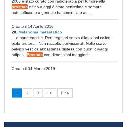
2006 è stato curato con radioterapia per tumore alla
prostata
e fino a oggi è stato benissimo e sempre
autosufficente a gennaio ha cominciato ad ...
Creato il 14 Aprile 2010
20.
Melanoma metastatico
... o pancreatiche. Reni regolari senza dilatazioni calico-
pielo-ureterali. Non raccolte periviscerali. Nello scavo
pelvico vescica abbastanza distesa con buoni clivaggi
adiposi.
Prostata
con dimensioni maggiori ...
Creato il 04 Marzo 2019
1
2
3
Fine