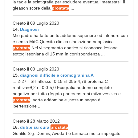
la tac e la scintigrafia per escludere eventuali metastasi. Il
gleason score della
prostata
...
Creato il 09 Luglio 2020
14.
Diagnosi
Mio padre ha fatto un tc addome superiore ed inferiore con
e senza MdC Quesito clinico:stadiazione neoplasica
prostata
Nel vi segmento epatico si riconosce lesione
sottoglissoniana di 15 mm In corrispondenza ...
Creato il 09 Luglio 2020
15.
diagnosi difficile e cromogranina A
... 2-27 TSH riflesso=0,15 rif 055-4,78 proteina C
reattiva=9,2 rif 0,0-5,0 Ecografia addome completo
negativa per tutto (fegato pancreas reni milza vescica e
prostata
, aorta addominale ,nessun segno di
ipertensione ...
Creato il 28 Marzo 2012
16.
dubbi su cura
prostata
Gentile Sig. Dennis, Avodart è farmaco molto impiegato