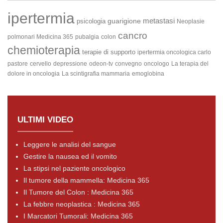
ipertermia
metastasi
guarigione
psicologia
Neoplasie
cancro
polmonari
Medicina 365
pubalgia
colon
chemioterapia
terapie di supporto
ipertermia oncologica carlo
pastore
cervello
depressione
odeon-tv
convegno
oncologo
La terapia del
dolore in oncologia
La scintigrafia mammaria
emoglobina
ULTIMI VIDEO
Leggere le analisi del sangue
Gestire la nausea ed il vomito
La stipsi nel paziente oncologico
Il tumore della mammella: Medicina 365
Il Tumore del Colon : Medicina 365
La febbre neoplastica : Medicina 365
I Marcatori Tumorali: Medicina 365