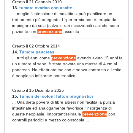
Creato il 21 Gennaio 2010
13.
tumore ovarico con ascite
... meglio l'estensione di malattia si può pianificare un
trattamento più adeguato. L'ipertermia non è terapia da
impiegare da sola (salvo in rari eccezionali casi che sono:
paziente con
prevenzione
assoluta ...
Creato il 02 Ottobre 2014
14.
Tumore pancreas
... tutti gli anni come
prevenzione
avendo avuto 15 anni fa
un tumore al seno, è stata trovata una massa di 4 cm al
pancreas. Ha effettuato tac con e senza contrasto e l'esito
è neoplasia infiltrante pancreatica, ...
Creato il 16 Dicembre 2025
15.
Tumori del colon: fattori prognostici
... Una dieta povera di fibre altresì non facilita la pulizia
intestinale ed analogamente favorisce l'insorgenza di
queste neoplasie. Importantissima la
prevenzione
con
controlli periodici a mezzo colonscopia ...