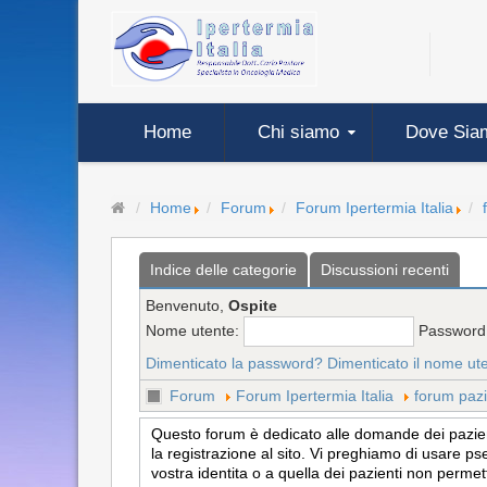
Home
Chi siamo
Dove Sia
Home
Forum
Forum Ipertermia Italia
Indice delle categorie
Discussioni recenti
Benvenuto,
Ospite
Nome utente:
Password
Dimenticato la password?
Dimenticato il nome ut
Forum
Forum Ipertermia Italia
forum pazi
Questo forum è dedicato alle domande dei pazienti
la registrazione al sito. Vi preghiamo di usare ps
vostra identita o a quella dei pazienti non permet