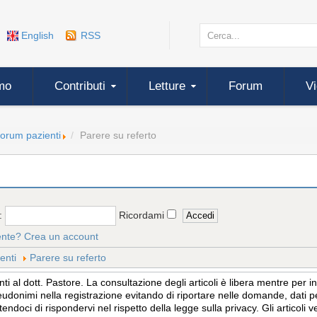
English
RSS
mo
Contributi
Letture
Forum
V
forum pazienti
Parere su referto
:
Ricordami
ente?
Crea un account
enti
Parere su referto
 al dott. Pastore. La consultazione degli articoli è libera mentre per 
eudonimi nella registrazione evitando di riportare nelle domande, dati per
tendoci di rispondervi nel rispetto della legge sulla privacy. Gli articol