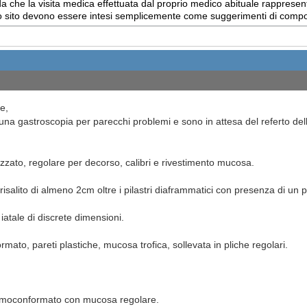
 che la visita medica effettuata dal proprio medico abituale rappresent
uesto sito devono essere intesi semplicemente come suggerimenti di com
e,
na gastroscopia per parecchi problemi e sono in attesa del referto dell
zato, regolare per decorso, calibri e rivestimento mucosa.
risalito di almeno 2cm oltre i pilastri diaframmatici con presenza di un 
 iatale di discrete dimensioni.
to, pareti plastiche, mucosa trofica, sollevata in pliche regolari.
rmoconformato con mucosa regolare.