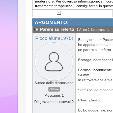
moderatore. Per doverosa informazione, si ricorda
trattamento terapeutico. I consigli forniti in q
ARGOMENTO:
Parere su referto
1 Anno 2 Settimane fa
Piccolaluna1975!
Buongiorno dr. Pastor
ho appena effettuato u
un parere sul referto.
Esofago: normocanaliz
Cardias: incontinente 
5/6mm.
In retroversione ernia
Autore della discussione
Offline
Stomaco: normoconforma
Messaggi: 1
Piloro: plastico.
Ringraziamenti ricevuti 0
Bulbo duodenale: no