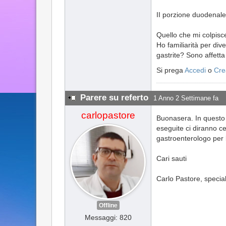
II porzione duodenale:
Quello che mi colpisce
Ho familiarità per div
gastrite? Sono affett
Si prega
Accedi
o
Cre
Parere su referto
1 Anno 2 Settimane fa
carlopastore
Buonasera. In questo r
eseguite ci diranno ce
gastroenterologo per l
Cari sauti
Carlo Pastore, special
Offline
Messaggi: 820