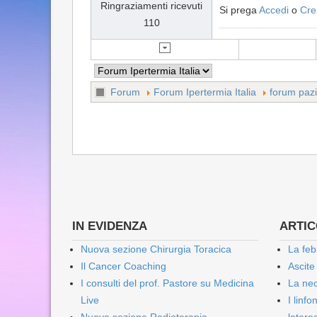
Ringraziamenti ricevuti
Si prega
Accedi
o
Cre
110
Forum
Forum Ipertermia Italia
forum pazi
IN EVIDENZA
ARTICO
Nuova sezione Chirurgia Toracica
La feb
Il Cancer Coaching
Ascite
I consulti del prof. Pastore su Medicina
La nec
Live
I linf