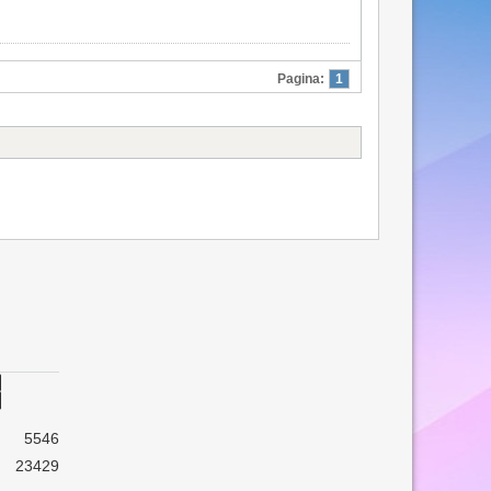
Pagina:
1
5546
23429