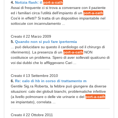
4.
Notizia flash: il
port-a-cath
Assai di frequente ci si trova a conversare con il paziente
ed i familiari circa l'utilità dell'impianto di un
port-a-cath
.
Cos'è in effetti? Si tratta di un dispositivo impiantabile nel
sottocute con incannulamento ...
Creato il 22 Marzo 2009
5.
Quando non si può fare ipertermia
... può delucidare su questo il cardiologo od il chirurgo di
riferimento). La presenza di un
port-a-cath
NON
costituisce un problema. Spero di aver sollevati qualcuno di
voi dai dubbi che lo affliggevano Cari ...
Creato il 13 Settembre 2010
6.
Re: calo di hb in corso di trattamento m
Gentile Sig.ra Roberta, la febbre può giungere da diverse
situazioni: calo dei globuli bianchi, problematiche infettive
(a livello polmonare o delle vie urinarie o del
port-a-cath
se impiantato), correlata ...
Creato il 22 Ottobre 2011