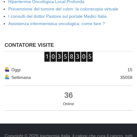
Hipertermia Oncológica Local Profunda
Prevenzione del tumore del colon: la colonscopia virtuale
I consulti del dottor Pastore sul portale Medici Italia
Assistenza infermieristica oncologica: come fare ?
CONTATORE VISITE
Oggi
15
Settimana
35058
36
Online
Copyright © 2026 Ipertermia Italia, il calore che cura il cancro, tutti