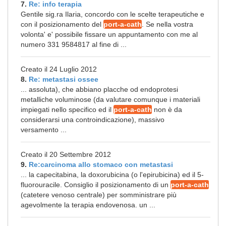
7.
Re: info terapia
Gentile sig.ra Ilaria, concordo con le scelte terapeutiche e
con il posizionamento del
port-a-cath
. Se nella vostra
volonta' e' possibile fissare un appuntamento con me al
numero 331 9584817 al fine di ...
Creato il 24 Luglio 2012
8.
Re: metastasi ossee
... assoluta), che abbiano placche od endoprotesi
metalliche voluminose (da valutare comunque i materiali
impiegati nello specifico ed il
port-a-cath
non è da
considerarsi una controindicazione), massivo
versamento ...
Creato il 20 Settembre 2012
9.
Re:carcinoma allo stomaco con metastasi
... la capecitabina, la doxorubicina (o l'epirubicina) ed il 5-
fluorouracile. Consiglio il posizionamento di un
port-a-cath
(catetere venoso centrale) per somministrare più
agevolmente la terapia endovenosa. un ...