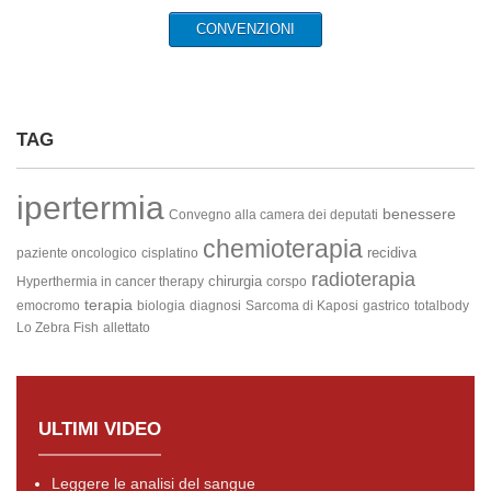
CONVENZIONI
TAG
ipertermia
benessere
Convegno alla camera dei deputati
chemioterapia
recidiva
paziente oncologico
cisplatino
radioterapia
chirurgia
Hyperthermia in cancer therapy
corspo
terapia
emocromo
biologia
diagnosi
Sarcoma di Kaposi
gastrico
totalbody
Lo Zebra Fish
allettato
ULTIMI VIDEO
Leggere le analisi del sangue