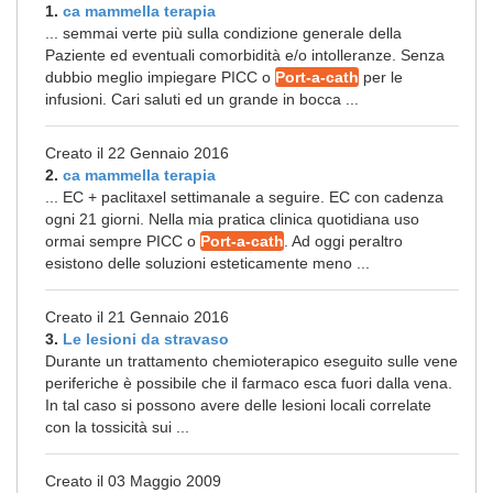
1.
ca mammella terapia
... semmai verte più sulla condizione generale della
Paziente ed eventuali comorbidità e/o intolleranze. Senza
dubbio meglio impiegare PICC o
Port-a-cath
per le
infusioni. Cari saluti ed un grande in bocca ...
Creato il 22 Gennaio 2016
2.
ca mammella terapia
... EC + paclitaxel settimanale a seguire. EC con cadenza
ogni 21 giorni. Nella mia pratica clinica quotidiana uso
ormai sempre PICC o
Port-a-cath
. Ad oggi peraltro
esistono delle soluzioni esteticamente meno ...
Creato il 21 Gennaio 2016
3.
Le lesioni da stravaso
Durante un trattamento chemioterapico eseguito sulle vene
periferiche è possibile che il farmaco esca fuori dalla vena.
In tal caso si possono avere delle lesioni locali correlate
con la tossicità sui ...
Creato il 03 Maggio 2009