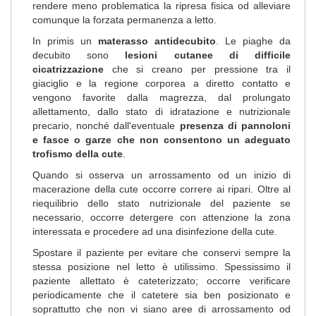
rendere meno problematica la ripresa fisica od alleviare
comunque la forzata permanenza a letto.
In primis un
materasso antidecubito
. Le piaghe da
decubito sono
lesioni cutanee di difficile
cicatrizzazione
che si creano per pressione tra il
giaciglio e la regione corporea a diretto contatto e
vengono favorite dalla magrezza, dal prolungato
allettamento, dallo stato di idratazione e nutrizionale
precario, nonché dall'eventuale
presenza di pannoloni
e fasce o garze che non consentono un adeguato
trofismo della cute
.
Quando si osserva un arrossamento od un inizio di
macerazione della cute occorre correre ai ripari. Oltre al
riequilibrio dello stato nutrizionale del paziente se
necessario, occorre detergere con attenzione la zona
interessata e procedere ad una disinfezione della cute.
Spostare il paziente per evitare che conservi sempre la
stessa posizione nel letto è utilissimo. Spessissimo il
paziente allettato è cateterizzato; occorre verificare
periodicamente che il catetere sia ben posizionato e
soprattutto che non vi siano aree di arrossamento od