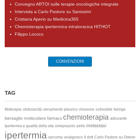
Convegno ARTOI sulle terapie oncologiche integrate
Intervista a Carlo Pastore su Sanissimi
Cristiana Aperio su Medicina365
Chemioterapia ipertermica intratoracica HITHOT
Filippo Lococo
CONVENZIONI
TAG
fitoterapia
ototossicità
versamento pleurico
missione
octreotide
faringe
chemioterapia
bersaglio molecolare
farmaco
adiuvante
metastasi
Ipertermia e qualità della vita
omeprazolo
pelle
ipertermia
sarcoma
analgesico
Il dott
Carlo Pastore su Odeon