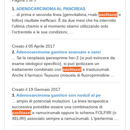
Pagina 1 di 3
1.
ADENOCARCINOMA AL PANCREAS
... di prima e seconda linea (gemcitabina,+nab-
paclitaxel
e
folfox) risultate inefficaci. È da due mesi che ha interrotto
l’ultima chemio e al momento stiamo utilizzando solo
l’octreotide e le sue condizioni, ...
Creato il 05 Aprile 2017
2.
Adenocarcinoma gastrico avanzato e carci
... Se la neoplasia iperesprime her-2 (si può evincere da
esame istologico specifico), si può ipotizzare un
trattamento combinato con
paclitaxel
e trastuzumab.
Anche il farmaco Teysuno (miscela di fluoropirimidine ...
Creato il 19 Gennaio 2017
3.
Adenocarcinoma gastrico con noduli al pe
... ampio di potenziali mutazioni. La linea terapeutica
successiva potrebbe essere una combinazione di
paclitaxel
e ramucirumab oppure lo schema FOLFIRI (o
XELIRI) associato sempre a ramucirumab. L'ipertermia ...