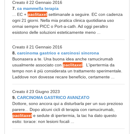
Creato il 22 Gennaio 2016
7.
ca mammella terapia
... EC +
paclitaxel
settimanale a seguire. EC con cadenza
ogni 21 giorni. Nella mia pratica clinica quotidiana uso
ormai sempre PICC o Port-a-cath. Ad oggi peraltro
esistono delle soluzioni esteticamente meno ...
Creato il 21 Gennaio 2016
8.
carcinoma gastrico e carcinosi sincrona
Buonasera a te. Una buona idea anche ramucirumab
usualmente associato con
paclitaxel
. L'ipertermia da
tempo non è più considerata un trattamento sperimentale.
Laddove non dovesse recare beneficio, certamente ...
Creato il 23 Giugno 2023
9.
CARCINOMA GASTRICO AVANZATO
Dottore, sono ancora qui a disturbarla per un suo prezioso
parere... Dopo alcuni cicli di terapia con ramucirumab,
paclitaxel
e sedute di ipertermia, la tac ha dato questo
esito: torace: non lesioni focali ...