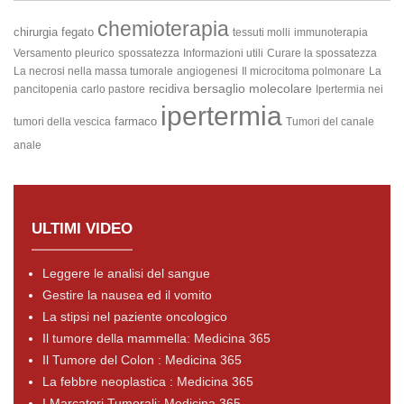
chemioterapia
chirurgia
fegato
tessuti molli
immunoterapia
Versamento pleurico
spossatezza
Informazioni utili
Curare la spossatezza
La necrosi nella massa tumorale
angiogenesi
Il microcitoma polmonare
La
bersaglio molecolare
recidiva
pancitopenia
carlo pastore
Ipertermia nei
ipertermia
farmaco
tumori della vescica
Tumori del canale
anale
ULTIMI VIDEO
Leggere le analisi del sangue
Gestire la nausea ed il vomito
La stipsi nel paziente oncologico
Il tumore della mammella: Medicina 365
Il Tumore del Colon : Medicina 365
La febbre neoplastica : Medicina 365
I Marcatori Tumorali: Medicina 365