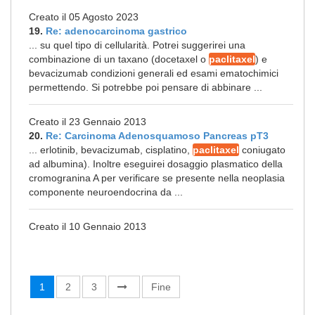
Creato il 05 Agosto 2023
19.
Re: adenocarcinoma gastrico
... su quel tipo di cellularità. Potrei suggerirei una
combinazione di un taxano (docetaxel o
paclitaxel
) e
bevacizumab condizioni generali ed esami ematochimici
permettendo. Si potrebbe poi pensare di abbinare ...
Creato il 23 Gennaio 2013
20.
Re: Carcinoma Adenosquamoso Pancreas pT3
... erlotinib, bevacizumab, cisplatino,
paclitaxel
coniugato
ad albumina). Inoltre eseguirei dosaggio plasmatico della
cromogranina A per verificare se presente nella neoplasia
componente neuroendocrina da ...
Creato il 10 Gennaio 2013
1
2
3
Fine