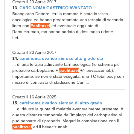
Creato il 20 Aprile 2017
13.
CARCINOMA GASTRICO AVANZATO
Buongiorno Dottore, ieri la mamma è stata in visita
oncologica ed hanno programmato una terapia di seconda
linea con
Paclitaxel
ed eventuale aggiunta di
Ramucirumab, ma hanno parlato di dosi molto ridotte...
Lei ...
Creato il 20 Aprile 2017
14.
carcinoma ovarico sieroso alto grado sta
... di una terapia adiuvante farmacologica (lo schema più
probabile carboplatino +
paclitaxel
+/- bevacizumab).
Importante, se non è stata eseguita, una TC total body con
mezzo di contrasto di stadiazione Cari ...
Creato il 16 Aprile 2025
15.
carcinoma ovarico sieroso di altro grado
... di ridurre la quota di malattia eventualmente presente. A
questa distanza temporale dall'impiego del carboplatino si
può pensare di riproporlo. Magari in combinazione con il
paclitaxel
ed il bevacizumab. ...