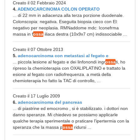
Creato il 02 Febbraio 2024
4.
ADENOCARCINOMA COLON OPERATO
... di 22 mm in adiacenza alla terza porzione duodenale.
Colonscopia: negativa. Eseguita biopsia cieco con El:
negativo per neoplasia. RMNaddome mdc: Iconefrma
massa in f
ossa
iliaca destra (10x9x7 cm) indissociabile ...
Creato il 07 Ottobre 2013
5.
adenocarcinoma con metastasi al fegato e
... piccola lesione al fegato e dei linfonondi ingr
ossa
ti, ho
ripreso la chemioterapia con OXALIPLATINO e trattato la
esione al fegato con radiofrequenza. a metà della
chemioterapia ho fatto la TAC di controllo, ...
Creato il 17 Luglio 2009
6.
adenocarcinoma del pancreas
... di piastrine ed emocromo , si è stabilizzato. i dottori non
danno speranze. Mi chiedevo se possiamo applicarle
qualche terapia sperimentale o praticare l'ipertermia con la
speranza che la massa p
ossa
ridursi ...