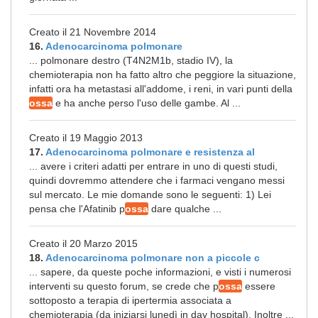
Creato il 21 Novembre 2014
16.
Adenocarcinoma polmonare
... polmonare destro (T4N2M1b, stadio IV), la
chemioterapia non ha fatto altro che peggiore la situazione,
infatti ora ha metastasi all'addome, i reni, in vari punti della
ossa
e ha anche perso l'uso delle gambe. Al ...
Creato il 19 Maggio 2013
17.
Adenocarcinoma polmonare e resistenza al
... avere i criteri adatti per entrare in uno di questi studi,
quindi dovremmo attendere che i farmaci vengano messi
sul mercato. Le mie domande sono le seguenti: 1) Lei
pensa che l'Afatinib p
ossa
dare qualche ...
Creato il 20 Marzo 2015
18.
Adenocarcinoma polmonare non a piccole c
... sapere, da queste poche informazioni, e visti i numerosi
interventi su questo forum, se crede che p
ossa
essere
sottoposto a terapia di ipertermia associata a
chemioterapia (da iniziarsi lunedì in day hospital). Inoltre ...