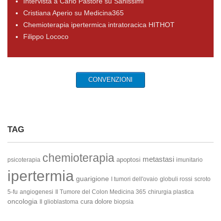
Intervista a Carlo Pastore su Sanissimi
Cristiana Aperio su Medicina365
Chemioterapia ipertermica intratoracica HITHOT
Filippo Lococo
CONVENZIONI
TAG
chemioterapia
metastasi
apoptosi
psicoterapia
imunitario
ipertermia
guarigione
I tumori dell'ovaio
globuli rossi
scroto
5-fu
angiogenesi
Il Tumore del Colon
Medicina 365
chirurgia plastica
oncologia
cura
dolore
Il glioblastoma
biopsia