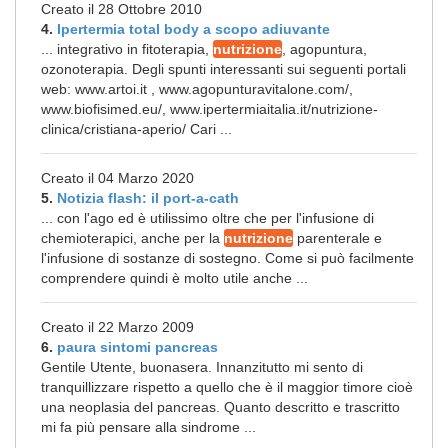
Creato il 28 Ottobre 2010
4.
Ipertermia total body a scopo adiuvante
... integrativo in fitoterapia,
nutrizione
, agopuntura,
ozonoterapia. Degli spunti interessanti sui seguenti portali
web: www.artoi.it , www.agopunturavitalone.com/,
www.biofisimed.eu/, www.ipertermiaitalia.it/nutrizione-
clinica/cristiana-aperio/ Cari ...
Creato il 04 Marzo 2020
5.
Notizia flash: il port-a-cath
... con l'ago ed è utilissimo oltre che per l'infusione di
chemioterapici, anche per la
nutrizione
parenterale e
l'infusione di sostanze di sostegno. Come si può facilmente
comprendere quindi è molto utile anche ...
Creato il 22 Marzo 2009
6.
paura sintomi pancreas
Gentile Utente, buonasera. Innanzitutto mi sento di
tranquillizzare rispetto a quello che è il maggior timore cioè
una neoplasia del pancreas. Quanto descritto e trascritto
mi fa più pensare alla sindrome ...