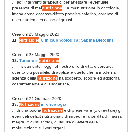
... agli interventi terapeutici per attestare l’eventuale
presenza di mal
nutrizione
. La malnutrizione in oncologia,
intesa come eccesso/difetto proteico-calorico, carenza di
micronutrienti, eccesso di grassi ...
Creato il 29 Maggio 2020
11.
Nutrizione
Clinica oncologica: Sabina Bietolini
Creato il 28 Maggio 2020
12.
Tumore e
nutrizione
... - fisicamente - oggi, al nostro stile di vita, e cercare,
quanto più possibile, di applicare quello che la moderna
scienza della
nutrizione
ha scoperto, scopre ed aggiorna
costantemente e ci suggerisce, ...
Creato il 24 Gennaio 2020
13.
Nutrizione
in oncologia
... di una buona
nutrizione
è di preservare (o di evitare) gli
eventuali deficit nutrizionali, di impedire la perdita di massa
magra (o di muscolo), di ridurre gli effetti della
malnutrizione sui vari organi, ...