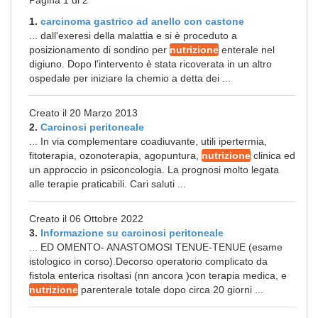
Pagina 1 di 2
1.
carcinoma gastrico ad anello con castone
... dall'exeresi della malattia e si è proceduto a
posizionamento di sondino per
nutrizione
enterale nel
digiuno. Dopo l'intervento è stata ricoverata in un altro
ospedale per iniziare la chemio a detta dei ...
Creato il 20 Marzo 2013
2.
Carcinosi peritoneale
... In via complementare coadiuvante, utili ipertermia,
fitoterapia, ozonoterapia, agopuntura,
nutrizione
clinica ed
un approccio in psiconcologia. La prognosi molto legata
alle terapie praticabili. Cari saluti ...
Creato il 06 Ottobre 2022
3.
Informazione su carcinosi peritoneale
... ED OMENTO- ANASTOMOSI TENUE-TENUE (esame
istologico in corso).Decorso operatorio complicato da
fistola enterica risoltasi (nn ancora )con terapia medica, e
nutrizione
parenterale totale dopo circa 20 giorni ...