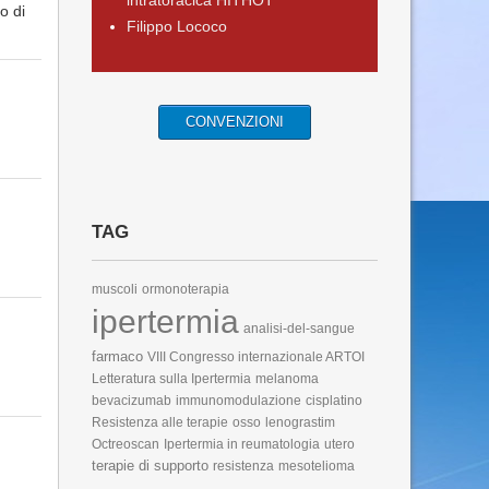
intratoracica HITHOT
o di
Filippo Lococo
CONVENZIONI
TAG
muscoli
ormonoterapia
ipertermia
analisi-del-sangue
farmaco
VIII Congresso internazionale ARTOI
Letteratura sulla Ipertermia
melanoma
bevacizumab
immunomodulazione
cisplatino
Resistenza alle terapie
osso
lenograstim
Octreoscan
Ipertermia in reumatologia
utero
terapie di supporto
resistenza
mesotelioma