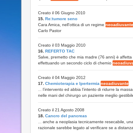
Creato il 06 Giugno 2010
15.
Re:tumore seno
Cara Amica, nell'ottica di un regime
neoadiuvant
Carlo Pastor
Creato il 03 Maggio 2010
16.
REFERTO TAC
Salve, premetto che mia madre (76 anni) è affetta
effettuando un secondo ciclo di chemio
neoadiuv
Creato il 04 Maggio 2012
17.
Chemioterapia e Ipertermia
neoadiuvante
... l’intervento ed abbia l’intento di ridurre la mas
nelle mani del chirurgo un paziente meglio gestibile
Creato il 21 Agosto 2008
18.
Cancro del pancreas
... anche a neoplasia tecnicamente resecabile, un
razionale sarebbe legato al verificare se a distanza