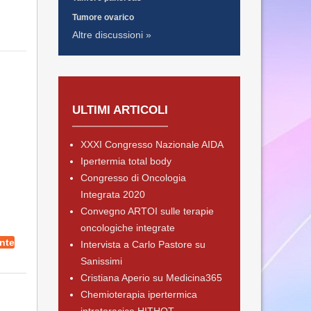
Tumore ovarico
Altre discussioni »
ULTIMI ARTICOLI
XXXI Congresso Nazionale AIDA
Ipertermia total body
Congresso di Oncologia
Integrata 2020
Convegno ARTOI sulle terapie
oncologiche integrate
nte
Intervista a Carlo Pastore su
Sanissimi
Cristiana Aperio su Medicina365
Chemioterapia ipertermica