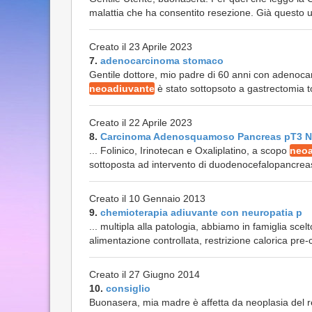
malattia che ha consentito resezione. Già questo un
Creato il 23 Aprile 2023
7.
adenocarcinoma stomaco
Gentile dottore, mio padre di 60 anni con adenoc
neoadiuvante
è stato sottopsoto a gastrectomia t
Creato il 22 Aprile 2023
8.
Carcinoma Adenosquamoso Pancreas pT3 N
... Folinico, Irinotecan e Oxaliplatino, a scopo
neoa
sottoposta ad intervento di duodenocefalopancreas
Creato il 10 Gennaio 2013
9.
chemioterapia adiuvante con neuropatia p
... multipla alla patologia, abbiamo in famiglia sce
alimentazione controllata, restrizione calorica pre-
Creato il 27 Giugno 2014
10.
consiglio
Buonasera, mia madre è affetta da neoplasia del re