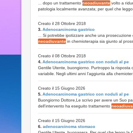
... dopo un trattamento
neoadiuvante
volto a ridu
patologia localmente avanzata; per quel che legg
Creato il 28 Ottobre 2018
3.
Adenocarcinoma gastrico
... Si potrebbe ipotizzare anche una prosecuzione
neoadiuvante
in chemioterapia sia giunto al pros
Creato il 08 Ottobre 2018
4.
Adenocarcinoma gastrico con noduli al pe
Gentile Utente, buongiorno. Purtroppo la risposta 
variabile. Negli ultimi anni l'aggiunta alla chemiote
Creato il 15 Giugno 2026
5.
Adenocarcinoma gastrico con noduli al pe
Buongiorno Dottore,Le scrivo per avere un Suo pa
dell'intervento ha eseguito trattamento
neoadiuva
Creato il 15 Giugno 2026
6.
adenocarcinoma stomaco
Gentile Utente, buonasera. Per quel che leggo la