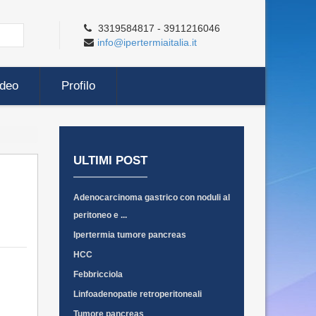
3319584817 - 3911216046
info@ipertermiaitalia.it
ideo
Profilo
ULTIMI POST
Adenocarcinoma gastrico con noduli al
peritoneo e ...
Ipertermia tumore pancreas
HCC
Febbricciola
Linfoadenopatie retroperitoneali
Tumore pancreas