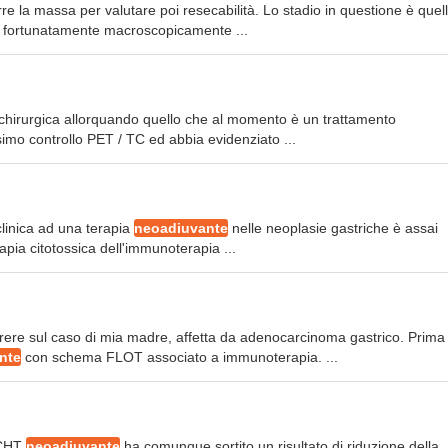
rre la massa per valutare poi resecabilità. Lo stadio in questione è quell
o fortunatamente macroscopicamente ...
 chirurgica allorquando quello che al momento è un trattamento
simo controllo PET / TC ed abbia evidenziato ...
clinica ad una terapia
neoadiuvante
nelle neoplasie gastriche è assai
rapia citotossica dell'immunoterapia ...
rere sul caso di mia madre, affetta da adenocarcinoma gastrico. Prima
nte
con schema FLOT associato a immunoterapia. ...
 CHT
neoadiuvante
ha comunque sortito un risultato di riduzione della