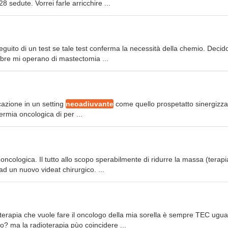
 sedute. Vorrei farle arricchire ...
eguito di un test se tale test conferma la necessità della chemio. Decid
mbre mi operano di mastectomia ...
ocazione in un setting
neoadiuvante
come quello prospetatto sinergizz
ermia oncologica di per ...
oncologica. Il tutto allo scopo sperabilmente di ridurre la massa (terapi
d un nuovo videat chirurgico. ...
oterapia che vuole fare il oncologo della mia sorella è sempre TEC ugua
o? ma la radioterapia pùo coincidere ...