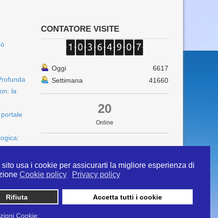
CONTATORE VISITE
uò
Oggi
6617
Profunda
Settimana
41660
on: la
20
 portale
Online
logica:
sito usa i cookie per assicurarti la migliore esperienza di
zione
Cookie policy
Privacy policy
Rifiuta
Accetta tutti i cookie
 info@ipertermiaitalia.it tel. 331/9584817 . Il
ito è diramato nel rispetto delle Linee Guida contenute
zioni Cookie: