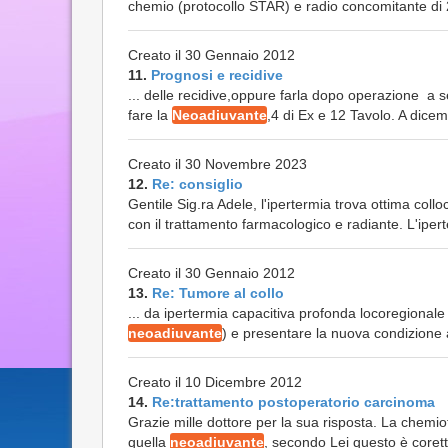
chemio (protocollo STAR) e radio concomitante di 28
Creato il 30 Gennaio 2012
11.
Prognosi e recidive
... delle recidive,oppure farla dopo operazione a s
fare la
Neoadiuvante
,4 di Ex e 12 Tavolo. A dice
Creato il 30 Novembre 2023
12.
Re: consiglio
Gentile Sig.ra Adele, l'ipertermia trova ottima coll
con il trattamento farmacologico e radiante. L'ipert
Creato il 30 Gennaio 2012
13.
Re: Tumore al collo
... da ipertermia capacitiva profonda locoregionale 
neoadiuvante
) e presentare la nuova condizione a
Creato il 10 Dicembre 2012
14.
Re:trattamento postoperatorio carcinoma
Grazie mille dottore per la sua risposta. La chemi
quella
neoadiuvante
, secondo Lei questo è corett