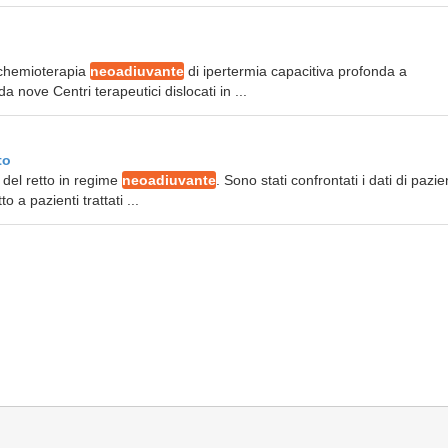
a chemioterapia
neoadiuvante
di ipertermia capacitiva profonda a
 nove Centri terapeutici dislocati in ...
to
 del retto in regime
neoadiuvante
. Sono stati confrontati i dati di pazie
 a pazienti trattati ...