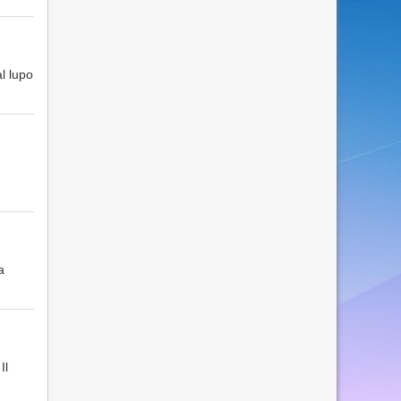
l lupo
a
Il