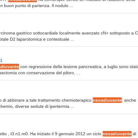
 buon punto di partenza. Il nodulo ...
arcinoma gastrico sottocardiale localmente avanzato cN+ sottoposto a 
otale D2 laparotomica e contestuale ...
1
diuvante
con regressione della lesione pancreatica, a luglio sono stat
ectomia con conservazione del piloro, ...
lto di abbinare a tale trattamento chemioterapico
neoadiuvante
, anche
chemio, diverse sedute di ipertermia ...
tto , t3.n1.m0. Ha iniziato il 9 gennaio 2012 un ciclo
neoadiuvante
di