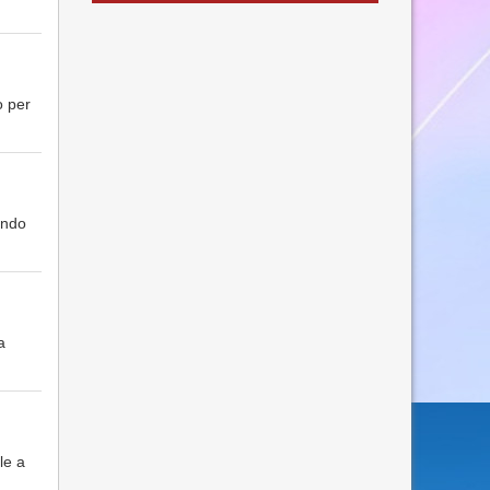
o per
ando
a
le a