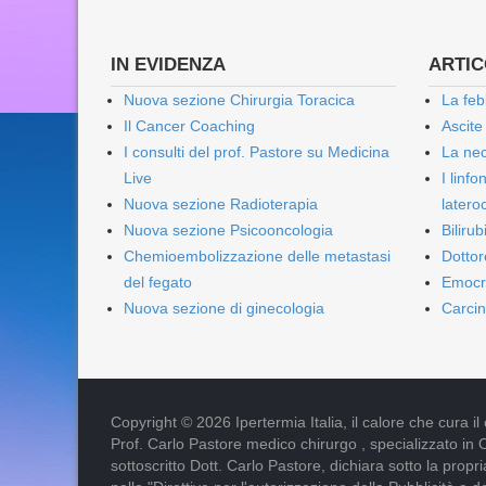
IN EVIDENZA
ARTICO
Nuova sezione Chirurgia Toracica
La feb
Il Cancer Coaching
Ascite
I consulti del prof. Pastore su Medicina
La nec
Live
I linf
Nuova sezione Radioterapia
lateroc
Nuova sezione Psicooncologia
Biliru
Chemioembolizzazione delle metastasi
Dottor
del fegato
Emocr
Nuova sezione di ginecologia
Carcin
Copyright © 2026 Ipertermia Italia, il calore che cura il can
Prof. Carlo Pastore medico chirurgo , specializzato in 
sottoscritto Dott. Carlo Pastore, dichiara sotto la pro