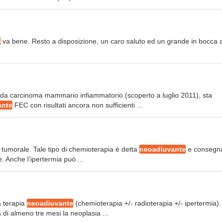
e
va bene. Resto a disposizione, un caro saluto ed un grande in bocca a
 da carcinoma mammario infiammatorio (scoperto a luglio 2011), sta
ante
FEC con risultati ancora non sufficienti ...
sa tumorale. Tale tipo di chemioterapia è detta
neoadiuvante
e consegn
. Anche l’ipertermia può ...
a terapia
neoadiuvante
(chemioterapia +/- radioterapia +/- ipertermia). 
 di almeno tre mesi la neoplasia ...