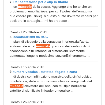
7.
Re: captazione pet e clip in titanio
... un
muscolo
della coscia. Aggiungo che ho anche un
problema di emofilia lieve, per cui l'ipotesi dell'ematoma
può essere plausibile). A questo punto dovremo vederci per
decidere la strategia.....mi ha proposto ...
Creato il 25 Ottobre 2011
8.
secondarismi da HCC
... piani di clivaggio dalla venacava inferiore,dall'aorta
addominale e dal
muscolo
quadrato dei lombi di dx.Si
riconoscono altri linfonodi di dimensioni lievemente
aumentate lungo le medesime stazioni3)incremento ...
Creato il 15 Aprile 2013
9.
tumore vescica - metstasi fegato e zona
... di destra con infiltrazione massiva della sinfisi pubica
omolaterale, delle strutture muscolari loco-regionali, del
muscolo
elevatore dell'ano, con multiple nodularità
satellite di significato linfoadenomegalico ...
Creato il 26 Aprile 2012