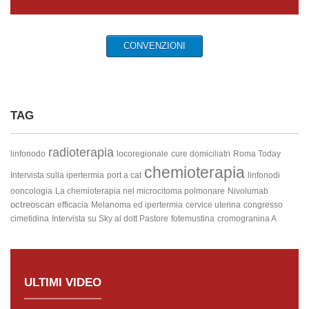
CONVENZIONI
TAG
radioterapia
linfonodo
locoregionale
cure domiciliatri
Roma Today
chemioterapia
Intervista sulla ipertermia
port a cat
linfonodi
ooncologia
La chemioterapia nel microcitoma polmonare
Nivolumab
octreoscan
efficacia
Melanoma ed ipertermia
cervice uterina
congresso
cimetidina
Intervista su Sky al dott Pastore
fotemustina
cromogranina A
ULTIMI VIDEO