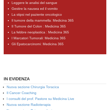
Leggere le analisi del sangue
Gestire la nausea ed il vomito
La stipsi nel paziente oncologico
Il tumore della mammella: Medicina 365
Il Tumore del Colon : Medicina 365
La febbre neoplastica : Medicina 365
I Marcatori Tumorali: Medicina 365
Gli Epatocarcinomi: Medicina 365
IN EVIDENZA
Nuova sezione Chirurgia Toracica
Il Cancer Coaching
I consulti del prof. Pastore su Medicina Live
Nuova sezione Radioterapia