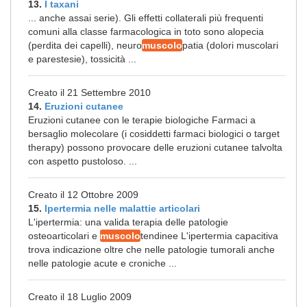
13.
I taxani
... anche assai serie). Gli effetti collaterali più frequenti
comuni alla classe farmacologica in toto sono alopecia
(perdita dei capelli), neuro
muscolo
patia (dolori muscolari
e parestesie), tossicità ...
Creato il 21 Settembre 2010
14.
Eruzioni cutanee
Eruzioni cutanee con le terapie biologiche Farmaci a
bersaglio molecolare (i cosiddetti farmaci biologici o target
therapy) possono provocare delle eruzioni cutanee talvolta
con aspetto pustoloso. ...
Creato il 12 Ottobre 2009
15.
Ipertermia nelle malattie articolari
L'ipertermia: una valida terapia delle patologie
osteoarticolari e
muscolo
tendinee L'ipertermia capacitiva
trova indicazione oltre che nelle patologie tumorali anche
nelle patologie acute e croniche ...
Creato il 18 Luglio 2009