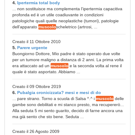
4.
Ipertermia total body
... non sostituisce ma complementa l'ipertermia capacitiva
profonda ed è un utile coadiuvante in condizioni
patologiche quali quelle neoplastiche (tumori), patologie
dell'apparato
muscolo
scheletrico (artrosi, ...
Creato il 11 Ottobre 2010
5.
Parere urgente
Buongiorno Dottore, Mio padre è stato operato due volte
per un tumore maligno a distanza di 2 anni. La prima volta
era attaccato ad un
muscolo
e la seconda volta al rene il
quale è stato asportato. Abbiamo ...
Creato il 09 Ottobre 2019
6.
Pubalgia cronicizzata? mesi e mesi di do
... pare strano. Torno a scuola di Salsa ^.^ i
muscolo
delle
gambe sono debilitati e mi stanco presto, ma recupererò...
Alla seduta 5 mi sento guarito, decido di farne ancora una
ma già sento che sto bene. Seduta ...
Creato il 26 Agosto 2009