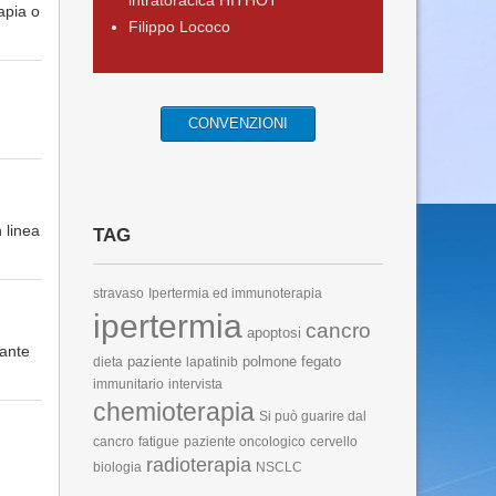
intratoracica HITHOT
apia o
Filippo Lococo
CONVENZIONI
 linea
TAG
stravaso
Ipertermia ed immunoterapia
ipertermia
cancro
apoptosi
bante
paziente
polmone
fegato
dieta
lapatinib
immunitario
intervista
chemioterapia
Si può guarire dal
cancro
fatigue
paziente oncologico
cervello
radioterapia
biologia
NSCLC