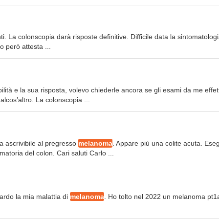
ti. La colonscopia darà risposte definitive. Difficile data la sintomatolog
 però attesta ...
ilità e la sua risposta, volevo chiederle ancora se gli esami da me effet
alcos’altro. La colonscopia ...
 ascrivibile al pregresso
melanoma
. Appare più una colite acuta. Eseg
toria del colon. Cari saluti Carlo ...
ardo la mia malattia di
melanoma
. Ho tolto nel 2022 un melanoma pt1