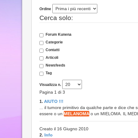
Ordine
Cerca solo:
Forum Kunena
Categorie
Contatti
Articoli
Newsfeeds
Tag
Visualizza n.
Pagina 1 di 3
1.
AIUTO !!!
... il tumore primitivo da qualche parte e dice che
essere o un
MELANOMA
o un MIELOMA. IL MEDICO
Creato il 16 Giugno 2010
2.
Info