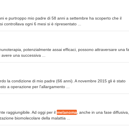
i e purtroppo mio padre di 58 anni a settembre ha scoperto che il
 controllava ogni 6 mesi si è ripresentato ...
mmunoterapia, potenzialmente assai efficaci, possono attraversare una f
i avere una successiva ...
ardo la condizione di mio padre (66 anni). A novembre 2015 gli è stato
osto a operazione per l'allargamento ...
te raggiungibile. Ad oggi per il
melanoma
, anche in una fase diffusiva,
azione biomolecolare della malattia ...