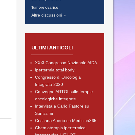
Tumore ovarico
Altre discussioni »
ULTIMI ARTICOLI
XXXI Congresso Nazionale AIDA
Ipertermia total body
Congresso di Oncologia
Integrata 2020
Convegno ARTOI sulle terapie
oncologiche integrate
Intervista a Carlo Pastore su
Sanissimi
Cristiana Aperio su Medicina365
Chemioterapia ipertermica