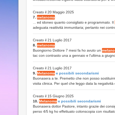
Creato il 20 Maggio 2025
7.
melanoma
... ed idoneo quanto consigliato e programmato. Il
adeguata reattività immunitaria; pertanto nei control
Creato il 21 Luglio 2017
8.
melanoma
Buongiorno Dottore 7 mesi fa ho avuto un
melan
tac con contrasto una a gennaio e l'ultima a giugno c
Creato il 21 Luglio 2017
9.
Melanoma
e possibili secondarismi
Buonasera a te. Premetto che non posso sostituirm
visita clinica. Per quel che leggo data la negatività 
Creato il 15 Giugno 2025
10.
Melanoma
e possibili secondarismi
Buonasera dottor Pastore, intanto grazie dei consig
perso 4/5 kg ho effettuato colonscopia con risultato