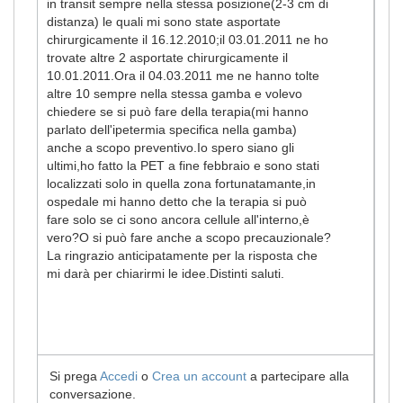
in transit sempre nella stessa posizione(2-3 cm di
distanza) le quali mi sono state asportate
chirurgicamente il 16.12.2010;il 03.01.2011 ne ho
trovate altre 2 asportate chirurgicamente il
10.01.2011.Ora il 04.03.2011 me ne hanno tolte
altre 10 sempre nella stessa gamba e volevo
chiedere se si può fare della terapia(mi hanno
parlato dell'ipetermia specifica nella gamba)
anche a scopo preventivo.Io spero siano gli
ultimi,ho fatto la PET a fine febbraio e sono stati
localizzati solo in quella zona fortunatamante,in
ospedale mi hanno detto che la terapia si può
fare solo se ci sono ancora cellule all'interno,è
vero?O si può fare anche a scopo precauzionale?
La ringrazio anticipatamente per la risposta che
mi darà per chiarirmi le idee.Distinti saluti.
Si prega
Accedi
o
Crea un account
a partecipare alla
conversazione.