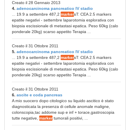
Creato il 28 Gennaio 2013
4.
adenocarcinoma pancreatico IV stadio
... 19.9 a settembre 487,2
marker
sT: CEA 2.5 markers
epatite negativi - settembre laparotomia esplorativa con
biopsia escissionale di metastasi epatica. Peso 60kg (calo
ponderale 20kg) scarso appetito Terapia ...
Creato il 31 Ottobre 2011
5.
adenocarcinoma pancreatico IV stadio
... 19.9 a settembre 487,2
marker
sT: CEA 2.5 markers
epatite negativi - settembre laparotomia esplorativa con
biopsia escissionale di metastasi epatica. Peso 60kg (calo
ponderale 20kg) scarso appetito Terapia ...
Creato il 31 Ottobre 2011
6.
ascite e coda pancreas
A mio suocero dopo citologico su liquido ascitico è stato
diagnosticata la presenza di cellule anomale maligne,
colonscopia,tac addome sup e inf + torace,gastroscopia
tutte negative,
marker
tumorali positivi, ...