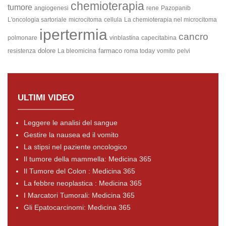
chemioterapia
tumore
angiogenesi
rene
Pazopanib
L'oncologia sartoriale
microcitoma
cellula
La chemioterapia nel microcitoma
ipertermia
cancro
polmonare
vinblastina
capecitabina
dolore
farmaco
resistenza
La bleomicina
roma today
vomito
pelvi
ULTIMI VIDEO
Leggere le analisi del sangue
Gestire la nausea ed il vomito
La stipsi nel paziente oncologico
Il tumore della mammella: Medicina 365
Il Tumore del Colon : Medicina 365
La febbre neoplastica : Medicina 365
I Marcatori Tumorali: Medicina 365
Gli Epatocarcinomi: Medicina 365