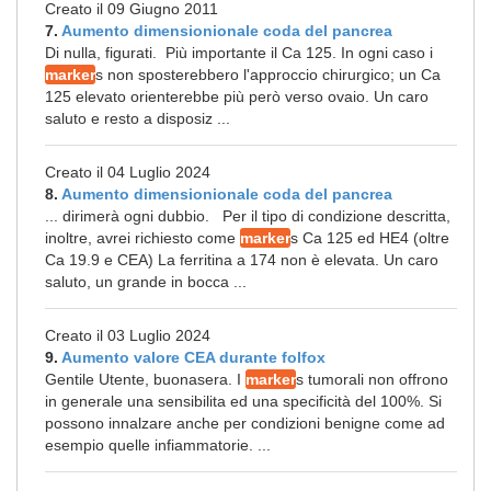
Creato il 09 Giugno 2011
7.
Aumento dimensionionale coda del pancrea
Di nulla, figurati. Più importante il Ca 125. In ogni caso i
marker
s non sposterebbero l'approccio chirurgico; un Ca
125 elevato orienterebbe più però verso ovaio. Un caro
saluto e resto a disposiz ...
Creato il 04 Luglio 2024
8.
Aumento dimensionionale coda del pancrea
... dirimerà ogni dubbio. Per il tipo di condizione descritta,
inoltre, avrei richiesto come
marker
s Ca 125 ed HE4 (oltre
Ca 19.9 e CEA) La ferritina a 174 non è elevata. Un caro
saluto, un grande in bocca ...
Creato il 03 Luglio 2024
9.
Aumento valore CEA durante folfox
Gentile Utente, buonasera. I
marker
s tumorali non offrono
in generale una sensibilita ed una specificità del 100%. Si
possono innalzare anche per condizioni benigne come ad
esempio quelle infiammatorie. ...