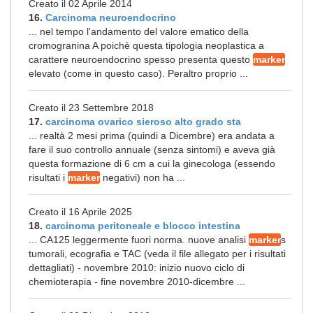
Creato il 02 Aprile 2014
16.
Carcinoma neuroendocrino
... nel tempo l'andamento del valore ematico della
cromogranina A poichè questa tipologia neoplastica a
carattere neuroendocrino spesso presenta questo
marker
elevato (come in questo caso). Peraltro proprio ...
Creato il 23 Settembre 2018
17.
carcinoma ovarico sieroso alto grado sta
... realtà 2 mesi prima (quindi a Dicembre) era andata a
fare il suo controllo annuale (senza sintomi) e aveva già
questa formazione di 6 cm a cui la ginecologa (essendo
risultati i
marker
negativi) non ha ...
Creato il 16 Aprile 2025
18.
carcinoma peritoneale e blocco intestina
... CA125 leggermente fuori norma. nuove analisi
marker
s
tumorali, ecografia e TAC (veda il file allegato per i risultati
dettagliati) - novembre 2010: inizio nuovo ciclo di
chemioterapia - fine novembre 2010-dicembre ...