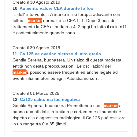
Creato il 30 Agosto 2019
10.
Aumento valore CEA durante folfox
... dell' intervento. . A marzo inizio terapia adiuvante con
folfox. I
marker
normali e la CEA 1. 1. Dopo 3 nesi di
trattamento la CEA e' andata a 4. 2 oggi ho fatto il ciclo n11
e contestualmente quando sono ...
Creato il 30 Agosto 2019
11.
Ca 125 ca ovarico sieroso di alto grado
Gentile Serena, buonasera. Un rialzo di questa modesta
entità non desta preoccupazioni. Le oscillazioni dei
marker
s possono essere frequenti ed anche legate ad
eventi infiammatori benigni. Attendiamo con ...
Creato il 01 Marzo 2025
12.
Ca125 salito ma tac negativa
Gentile Signora, buonasera Premettendo che i
marker
s
hanno una affidabilità limitata e certamente di subordine
rispetto alla diagnostica radiologica, il Ca 125 può oscillare
in un range tra 0 e 35 (limiti ...