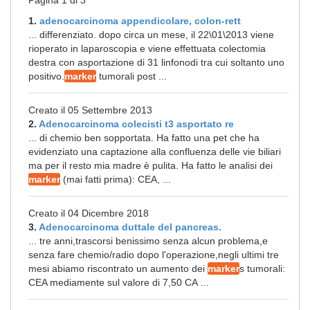
Pagina 1 di 3
1.
adenocarcinoma appendicolare, colon-rett
... differenziato. dopo circa un mese, il 22\01\2013 viene
rioperato in laparoscopia e viene effettuata colectomia
destra con asportazione di 31 linfonodi tra cui soltanto uno
positivo.
marker
tumorali post ...
Creato il 05 Settembre 2013
2.
Adenocarcinoma colecisti t3 asportato re
... di chemio ben sopportata. Ha fatto una pet che ha
evidenziato una captazione alla confluenza delle vie biliari
ma per il resto mia madre è pulita. Ha fatto le analisi dei
marker
(mai fatti prima): CEA, ...
Creato il 04 Dicembre 2018
3.
Adenocarcinoma duttale del pancreas.
... tre anni,trascorsi benissimo senza alcun problema,e
senza fare chemio/radio dopo l'operazione,negli ultimi tre
mesi abiamo riscontrato un aumento dei
marker
s tumorali:
CEA mediamente sul valore di 7,50 CA ...