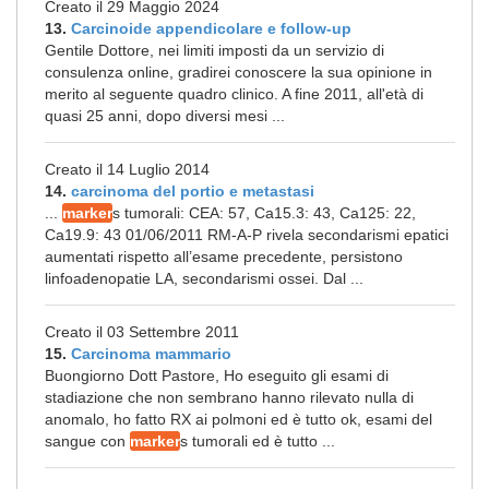
Creato il 29 Maggio 2024
13.
Carcinoide appendicolare e follow-up
Gentile Dottore, nei limiti imposti da un servizio di
consulenza online, gradirei conoscere la sua opinione in
merito al seguente quadro clinico. A fine 2011, all'età di
quasi 25 anni, dopo diversi mesi ...
Creato il 14 Luglio 2014
14.
carcinoma del portio e metastasi
...
marker
s tumorali: CEA: 57, Ca15.3: 43, Ca125: 22,
Ca19.9: 43 01/06/2011 RM-A-P rivela secondarismi epatici
aumentati rispetto all’esame precedente, persistono
linfoadenopatie LA, secondarismi ossei. Dal ...
Creato il 03 Settembre 2011
15.
Carcinoma mammario
Buongiorno Dott Pastore, Ho eseguito gli esami di
stadiazione che non sembrano hanno rilevato nulla di
anomalo, ho fatto RX ai polmoni ed è tutto ok, esami del
sangue con
marker
s tumorali ed è tutto ...