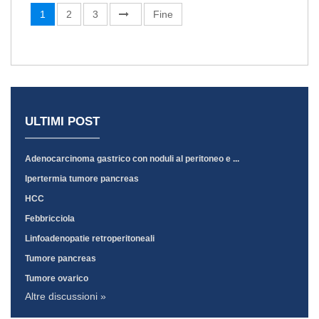
1
2
3
Fine
ULTIMI POST
Adenocarcinoma gastrico con noduli al peritoneo e ...
Ipertermia tumore pancreas
HCC
Febbricciola
Linfoadenopatie retroperitoneali
Tumore pancreas
Tumore ovarico
Altre discussioni »