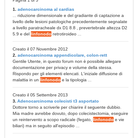
Pagina 1 di 3
1.
adenocarcinoma al cardias
... riduzione dimensionale e del gradiante di captazione a
livello delle lesioni patologiche precedentemente segnalate
a livello paratracheale dx D1 8.8 , prevertebrale altezza D2
5.9 e del
linfonodo
retrotiroideo ...
Creato il 07 Novembre 2012
2.
adenocarcinoma appendicolare, colon-rett
Gentile Utente, in questo forum non è possibile allegare
documentazione per privacy e volume della stessa.
Rispondo per gli elementi elencati. L'iniziale diffusione di
malattia in un
linfonodo
e la tipologia ...
Creato il 05 Settembre 2013
3.
Adenocarcinoma colecisti t3 asportato
Dottore torno a scriverle per chiarire il seguente dubbio.
Mia madre avrebbe dovuto, dopo colecistectomia, eseguire
un reintervento a scopo radicale (fegato,
linfonodo
e vie
biliari) ma in seguito all'episodio ...