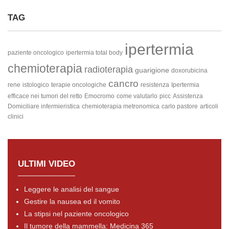
TAG
ipertermia
paziente oncologico
ipertermia total body
chemioterapia
radioterapia
guarigione
doxorubicina
cancro
rene
istologico
terapie oncologiche
resistenza
Ipertermia
efficace nei tumori del retto
Emocromo
come valutarlo
picc
Assistenza
Domiciliare infermieristica
chemioterapia metronomica
carlo pastore
articoli
clinici
ULTIMI VIDEO
Leggere le analisi del sangue
Gestire la nausea ed il vomito
La stipsi nel paziente oncologico
Il tumore della mammella: Medicina 365