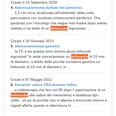
Creato il 14 Settembre 2018
4.
Adenocarcinoma duttale del pancreas.
... 1,5 cm.circa, localizzata all'estremiita' della coda
pancreatica con modesto enhancement periferico. Ora
parlando con l'oncologo che segue mia madre,dopo averla
visitata ci ha detto di un
linfonodo
ingrossato ...
Creato il 28 Gennaio 2013
5.
adenocarcinoma gastrico
... la TC e da questa sono emersi alcuni linfonodi
ingrossati:"in sede sovraclaveare un
linfonodo
di 15 mm
di diametro, a livello della piccola curvatura gastrica un
linfonodo di 18 mm di diametro, in ...
Creato il 07 Maggio 2012
6.
Aumento valore CEA durante folfox
... a radioterapia che feci nel 98 dopo l' asportazione di un
linfonodo
alla radice del mesentere) e fastidiosa tipo
colite., un po di proctite che si alterna a emorroidi interne e
ragadi aNche queste in alternanza Io ...