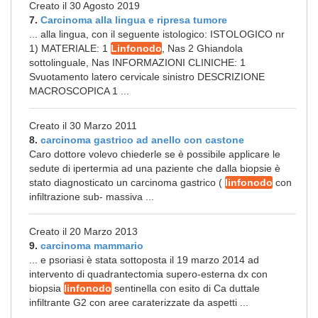
Creato il 30 Agosto 2019
7.
Carcinoma alla lingua e ripresa tumore
... alla lingua, con il seguente istologico: ISTOLOGICO nr
1) MATERIALE: 1
Linfonodo
, Nas 2 Ghiandola
sottolinguale, Nas INFORMAZIONI CLINICHE: 1
Svuotamento latero cervicale sinistro DESCRIZIONE
MACROSCOPICA 1 ...
Creato il 30 Marzo 2011
8.
carcinoma gastrico ad anello con castone
Caro dottore volevo chiederle se è possibile applicare le
sedute di ipertermia ad una paziente che dalla biopsie è
stato diagnosticato un carcinoma gastrico (
linfonodo
con
infiltrazione sub- massiva ...
Creato il 20 Marzo 2013
9.
carcinoma mammario
... e psoriasi è stata sottoposta il 19 marzo 2014 ad
intervento di quadrantectomia supero-esterna dx con
biopsia
linfonodo
sentinella con esito di Ca duttale
infiltrante G2 con aree caraterizzate da aspetti ...