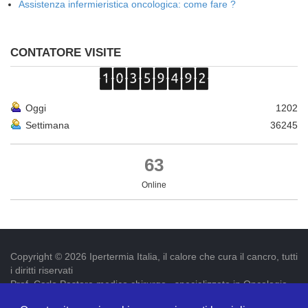
Assistenza infermieristica oncologica: come fare ?
CONTATORE VISITE
Oggi
1202
Settimana
36245
63
Online
Copyright © 2026 Ipertermia Italia, il calore che cura il cancro, tutti
i diritti riservati
Prof. Carlo Pastore medico chirurgo , specializzato in Oncologia.
Iscr. ordine dei medici di Latina num. 3019 p.iva 09052841005