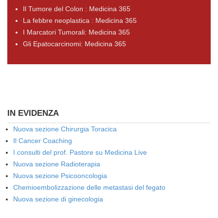
Il Tumore del Colon : Medicina 365
La febbre neoplastica : Medicina 365
I Marcatori Tumorali: Medicina 365
Gli Epatocarcinomi: Medicina 365
IN EVIDENZA
Nuova sezione Chirurgia Toracica
Il Cancer Coaching
I consulti del prof. Pastore su Medicina Live
Nuova sezione Radioterapia
Nuova sezione Psicooncologia
Chemioembolizzazione delle metastasi del fegato
Nuova sezione di ginecologia