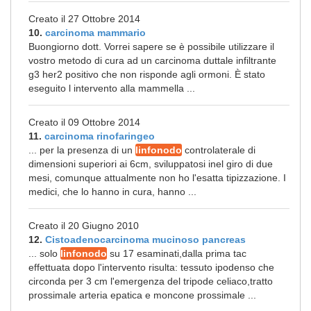
Creato il 27 Ottobre 2014
10.
carcinoma mammario
Buongiorno dott. Vorrei sapere se è possibile utilizzare il
vostro metodo di cura ad un carcinoma duttale infiltrante
g3 her2 positivo che non risponde agli ormoni. È stato
eseguito l intervento alla mammella ...
Creato il 09 Ottobre 2014
11.
carcinoma rinofaringeo
... per la presenza di un
linfonodo
controlaterale di
dimensioni superiori ai 6cm, sviluppatosi inel giro di due
mesi, comunque attualmente non ho l'esatta tipizzazione. I
medici, che lo hanno in cura, hanno ...
Creato il 20 Giugno 2010
12.
Cistoadenocarcinoma mucinoso pancreas
... solo
linfonodo
su 17 esaminati,dalla prima tac
effettuata dopo l'intervento risulta: tessuto ipodenso che
circonda per 3 cm l'emergenza del tripode celiaco,tratto
prossimale arteria epatica e moncone prossimale ...