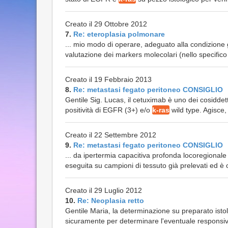
Creato il 29 Ottobre 2012
7.
Re: eteroplasia polmonare
... mio modo di operare, adeguato alla condizione 
valutazione dei markers molecolari (nello specifi
Creato il 19 Febbraio 2013
8.
Re: metastasi fegato peritoneo CONSIGLIO
Gentile Sig. Lucas, il cetuximab è uno dei cosiddet
positività di EGFR (3+) e/o
k-ras
wild type. Agisce, s
Creato il 22 Settembre 2012
9.
Re: metastasi fegato peritoneo CONSIGLIO
... da ipertermia capacitiva profonda locoregional
eseguita su campioni di tessuto già prelevati ed 
Creato il 29 Luglio 2012
10.
Re: Neoplasia retto
Gentile Maria, la determinazione su preparato isto
sicuramente per determinare l'eventuale responsivit