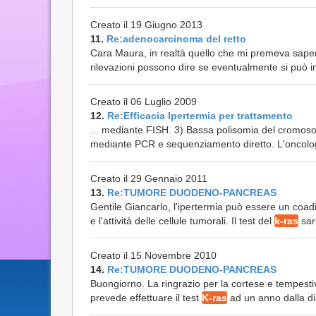
Creato il 19 Giugno 2013
11.
Re:adenocarcinoma del retto
Cara Maura, in realtà quello che mi premeva sapere
rilevazioni possono dire se eventualmente si può i
Creato il 06 Luglio 2009
12.
Re:Efficacia Ipertermia per trattamento
... mediante FISH. 3) Bassa polisomia del cromos
mediante PCR e sequenziamento diretto. L'oncologo 
Creato il 29 Gennaio 2011
13.
Re:TUMORE DUODENO-PANCREAS
Gentile Giancarlo, l'ipertermia può essere un coad
e l'attività delle cellule tumorali. Il test del
k-ras
sare
Creato il 15 Novembre 2010
14.
Re:TUMORE DUODENO-PANCREAS
Buongiorno. La ringrazio per la cortese e tempestiv
prevede effettuare il test
K-ras
ad un anno dalla dia