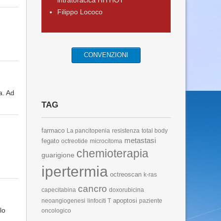
intratoracica HITHOT
Filippo Lococo
CONVENZIONI
a. Ad
TAG
farmaco
La pancitopenia
resistenza
total body
metastasi
fegato
octreotide
microcitoma
chemioterapia
guarigione
ipertermia
octreoscan
k-ras
cancro
capecitabina
doxorubicina
apoptosi
neoangiogenesi
linfociti T
paziente
lo
oncologico