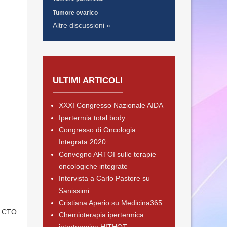
Tumore ovarico
Altre discussioni »
ULTIMI ARTICOLI
XXXI Congresso Nazionale AIDA
Ipertermia total body
Congresso di Oncologia
Integrata 2020
Convegno ARTOI sulle terapie
oncologiche integrate
Intervista a Carlo Pastore su
Sanissimi
Cristiana Aperio su Medicina365
a CTO
Chemioterapia ipertermica