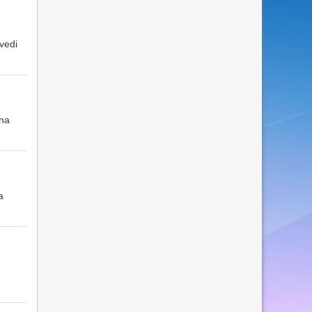
vedi
una
a