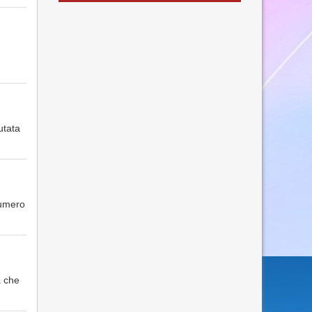
utata
numero
a che