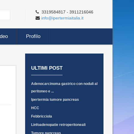
3319584817 - 3911216046
info@ipertermiaitalia.it
ideo
Profilo
ULTIMI POST
Adenocarcinoma gastrico con noduli al
peritoneo e ...
Ipertermia tumore pancreas
HCC
Febbricciola
Linfoadenopatie retroperitoneali
Tumore pancreas