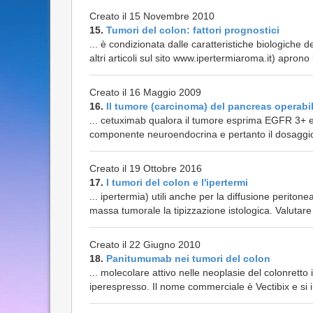
Creato il 15 Novembre 2010
15.
Tumori del colon: fattori prognostici
... è condizionata dalle caratteristiche biologiche
altri articoli sul sito www.ipertermiaroma.it) aprono la
Creato il 16 Maggio 2009
16.
Il tumore (carcinoma) del pancreas operabi
... cetuximab qualora il tumore esprima EGFR 3+ 
componente neuroendocrina e pertanto il dosaggio
Creato il 19 Ottobre 2016
17.
I tumori del colon e l'ipertermi
... ipertermia) utili anche per la diffusione perito
massa tumorale la tipizzazione istologica. Valutar
Creato il 22 Giugno 2010
18.
Panitumumab nei tumori del colon
... molecolare attivo nelle neoplasie del colonrett
iperespresso. Il nome commerciale è Vectibix e si