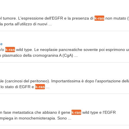
 del tumore. L'espressione dell'EGFR e la presenza di
k-ras
non mutato (
 porta all'utilizzo di nuovi ...
le
e/o
k-ras
wild type. Le neoplasie pancreatiche sovente poi esprimono 
 plasmatico della cromogranina A (CgA) ...
neale (carcinosi del peritoneo). Importantissima è dopo l'asportazione dell
e lo stato di EGFR e
k-ras
...
o in fase metastatica che abbiano il gene
k-ras
wild type e l'EGFR
 impiega in monochemioterapia. Sono ...