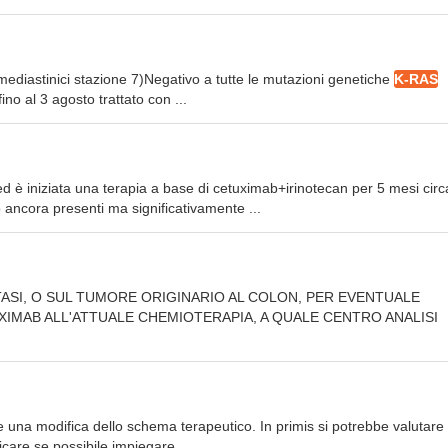
di mediastinici stazione 7)Negativo a tutte le mutazioni genetiche
K-RAS
no al 3 agosto trattato con ...
d è iniziata una terapia a base di cetuximab+irinotecan per 5 mesi circ
 ancora presenti ma significativamente ...
ASI, O SUL TUMORE ORIGINARIO AL COLON, PER EVENTUALE
UXIMAB ALL'ATTUALE CHEMIOTERAPIA, A QUALE CENTRO ANALISI
e una modifica dello schema terapeutico. In primis si potrebbe valutare 
icare se possibile impiegare ...