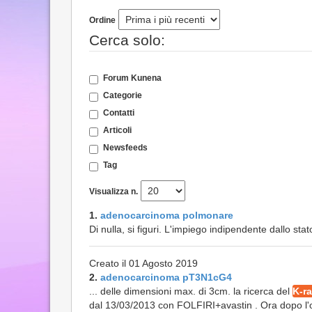
Ordine
Cerca solo:
Forum Kunena
Categorie
Contatti
Articoli
Newsfeeds
Tag
Visualizza n.
1.
adenocarcinoma polmonare
Di nulla, si figuri. L'impiego indipendente dallo stat
Creato il 01 Agosto 2019
2.
adenocarcinoma pT3N1cG4
... delle dimensioni max. di 3cm. la ricerca del
K-r
dal 13/03/2013 con FOLFIRI+avastin . Ora dopo l'otta