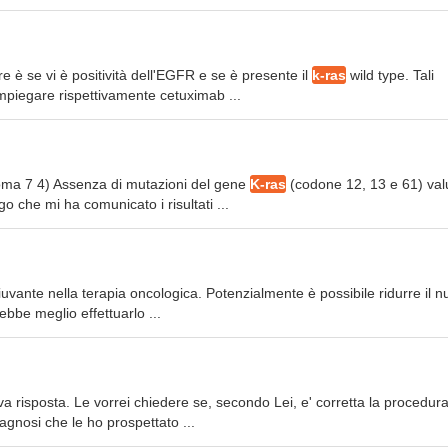
 è se vi è positività dell'EGFR e se è presente il
k-ras
wild type. Tali
mpiegare rispettivamente cetuximab ...
oma 7 4) Assenza di mutazioni del gene
K-ras
(codone 12, 13 e 61) val
che mi ha comunicato i risultati ...
iuvante nella terapia oncologica. Potenzialmente è possibile ridurre il 
bbe meglio effettuarlo ...
a risposta. Le vorrei chiedere se, secondo Lei, e' corretta la procedur
gnosi che le ho prospettato ...