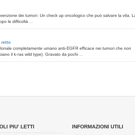
enzione dei tumori. Un check up oncologico che può salvare la vita. La
o le difficoltà ...
 retto
oclonale completamente umano anti-EGFR efficace nei tumori che non
iano il k-ras wild type). Gravato da pochi ...
LI PIU' LETTI
INFORMAZIONI UTILI