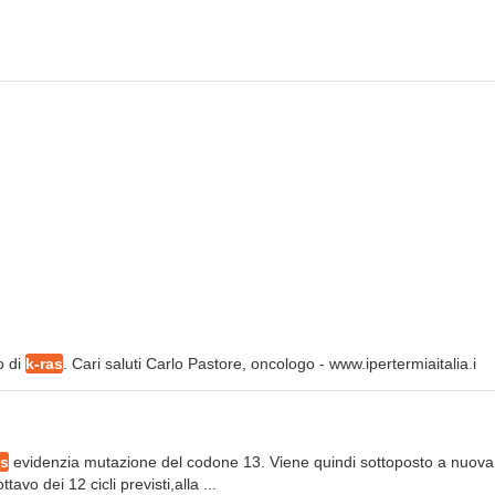
o di
k-ras
. Cari saluti Carlo Pastore, oncologo - www.ipertermiaitalia.i
as
evidenzia mutazione del codone 13. Viene quindi sottoposto a nuov
vo dei 12 cicli previsti,alla ...