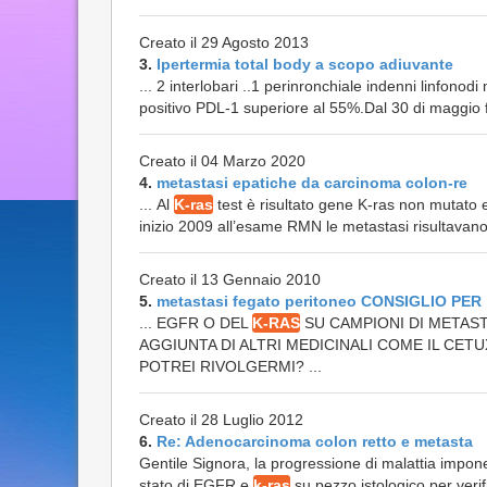
Creato il 29 Agosto 2013
3.
Ipertermia total body a scopo adiuvante
... 2 interlobari ..1 perinronchiale indenni linfono
positivo PDL-1 superiore al 55%.Dal 30 di maggio fi
Creato il 04 Marzo 2020
4.
metastasi epatiche da carcinoma colon-re
... Al
K-ras
test è risultato gene K-ras non mutato e
inizio 2009 all’esame RMN le metastasi risultavano
Creato il 13 Gennaio 2010
5.
metastasi fegato peritoneo CONSIGLIO PER
... EGFR O DEL
K-RAS
SU CAMPIONI DI METAST
AGGIUNTA DI ALTRI MEDICINALI COME IL CET
POTREI RIVOLGERMI? ...
Creato il 28 Luglio 2012
6.
Re: Adenocarcinoma colon retto e metasta
Gentile Signora, la progressione di malattia impon
stato di EGFR e
k-ras
su pezzo istologico per verif