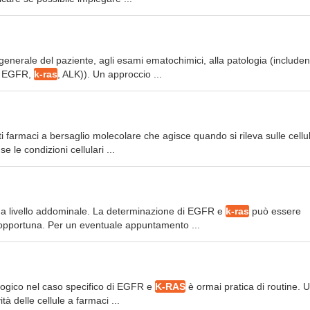
generale del paziente, agli esami ematochimici, alla patologia (includen
co EGFR,
k-ras
, ALK)). Un approccio ...
ti farmaci a bersaglio molecolare che agisce quando si rileva sulle cellu
e le condizioni cellulari ...
e a livello addominale. La determinazione di EGFR e
k-ras
può essere
è opportuna. Per un eventuale appuntamento ...
logico nel caso specifico di EGFR e
K-RAS
è ormai pratica di routine. Ut
à delle cellule a farmaci ...