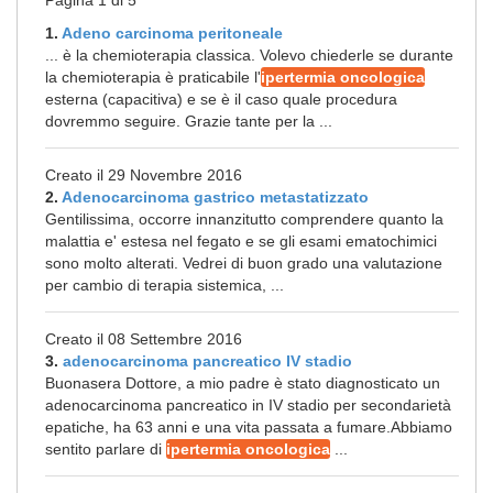
Pagina 1 di 5
1.
Adeno carcinoma peritoneale
... è la chemioterapia classica. Volevo chiederle se durante
la chemioterapia è praticabile l'
ipertermia oncologica
esterna (capacitiva) e se è il caso quale procedura
dovremmo seguire. Grazie tante per la ...
Creato il 29 Novembre 2016
2.
Adenocarcinoma gastrico metastatizzato
Gentilissima, occorre innanzitutto comprendere quanto la
malattia e' estesa nel fegato e se gli esami ematochimici
sono molto alterati. Vedrei di buon grado una valutazione
per cambio di terapia sistemica, ...
Creato il 08 Settembre 2016
3.
adenocarcinoma pancreatico IV stadio
Buonasera Dottore, a mio padre è stato diagnosticato un
adenocarcinoma pancreatico in IV stadio per secondarietà
epatiche, ha 63 anni e una vita passata a fumare.Abbiamo
sentito parlare di
ipertermia oncologica
...