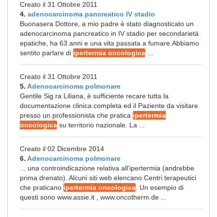
Creato il 31 Ottobre 2011
4.
adenocarcinoma pancreatico IV stadio
Buonasera Dottore, a mio padre è stato diagnosticato un
adenocarcinoma pancreatico in IV stadio per secondarietà
epatiche, ha 63 anni e una vita passata a fumare.Abbiamo
sentito parlare di
ipertermia oncologica
...
Creato il 31 Ottobre 2011
5.
Adenocarcinoma polmonare
Gentile Sig.ra Liliana, è sufficiente recare tutta la
documentazione clinica completa ed il Paziente da visitare
presso un professionista che pratica
ipertermia
oncologica
su territorio nazionale. La ...
Creato il 02 Dicembre 2014
6.
Adenocarcinoma polmonare
... una controindicazione relativa all'ipertermia (andrebbe
prima drenato). Alcuni siti web elencano Centri terapeutici
che praticano
ipertermia oncologica
. Un esempio di
questi sono www.assie.it , www.oncotherm.de ...