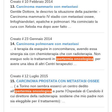
Creato il 10 Febbraio 2014
13.
Carcinoma mammario con metastasi
Gentile Dottore, le descrivo la situazione della paziente: -
Carcinoma mammario IV stadio con metastasi ossee,
linfoghiandolari, epatiche e polmonari. Ha cominciato la
cura con Xeloda ma dopo aver fatto ...
Creato il 23 Gennaio 2014
14.
Carcinoma polmonare con metastasi
... è terapia da eseguire in concomitanza, avendo essa
sinergia sia con chemioterapia che con radioterapia. Non
eseguo solo io trattamenti in
ipertermia oncologica
; per
avere una idea di altri Centri terapeutici ...
Creato il 12 Luglio 2015
15.
CARCINOMA PROSTATA CON METASTASI OSSEE
... ( a Torino non sembra esserci un centro dedito
all'
ipertermia oncologica
a parte l'Ospedale di Candiolo il
cui direttore della radioterapia sostiene che mio padre non
sia eleggibile per il trattamento): ...