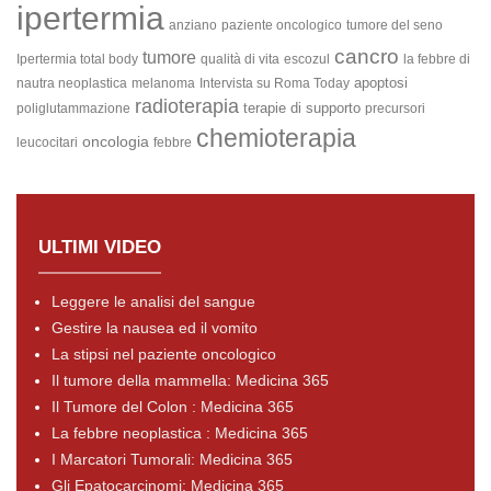
ipertermia
anziano
paziente oncologico
tumore del seno
cancro
tumore
Ipertermia total body
qualità di vita
escozul
la febbre di
apoptosi
nautra neoplastica
melanoma
Intervista su Roma Today
radioterapia
terapie di supporto
poliglutammazione
precursori
chemioterapia
oncologia
leucocitari
febbre
ULTIMI VIDEO
Leggere le analisi del sangue
Gestire la nausea ed il vomito
La stipsi nel paziente oncologico
Il tumore della mammella: Medicina 365
Il Tumore del Colon : Medicina 365
La febbre neoplastica : Medicina 365
I Marcatori Tumorali: Medicina 365
Gli Epatocarcinomi: Medicina 365