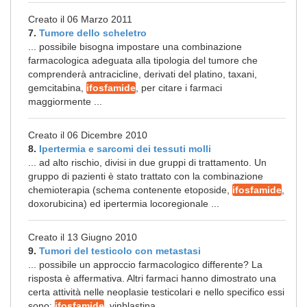
Creato il 06 Marzo 2011
7.
Tumore dello scheletro
... possibile bisogna impostare una combinazione
farmacologica adeguata alla tipologia del tumore che
comprenderà antracicline, derivati del platino, taxani,
gemcitabina,
ifosfamide
, per citare i farmaci
maggiormente ...
Creato il 06 Dicembre 2010
8.
Ipertermia e sarcomi dei tessuti molli
... ad alto rischio, divisi in due gruppi di trattamento. Un
gruppo di pazienti è stato trattato con la combinazione
chemioterapia (schema contenente etoposide,
ifosfamide
,
doxorubicina) ed ipertermia locoregionale ...
Creato il 13 Giugno 2010
9.
Tumori del testicolo con metastasi
... possibile un approccio farmacologico differente? La
risposta è affermativa. Altri farmaci hanno dimostrato una
certa attività nelle neoplasie testicolari e nello specifico essi
sono:
ifosfamide
, vinblastina, ...