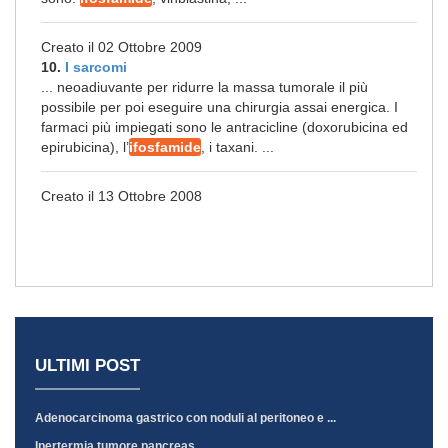
Creato il 02 Ottobre 2009
10.
I sarcomi
... neoadiuvante per ridurre la massa tumorale il più
possibile per poi eseguire una chirurgia assai energica. I
farmaci più impiegati sono le antracicline (doxorubicina ed
epirubicina), l’
ifosfamide
, i taxani. ...
Creato il 13 Ottobre 2008
ULTIMI POST
Adenocarcinoma gastrico con noduli al peritoneo e ...
Ipertermia tumore pancreas