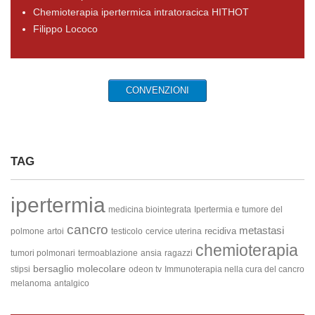
Chemioterapia ipertermica intratoracica HITHOT
Filippo Lococo
CONVENZIONI
TAG
ipertermia
medicina biointegrata
Ipertermia e tumore del
cancro
metastasi
recidiva
polmone
artoi
testicolo
cervice uterina
chemioterapia
tumori polmonari
termoablazione
ansia
ragazzi
bersaglio molecolare
stipsi
odeon tv
Immunoterapia nella cura del cancro
melanoma
antalgico