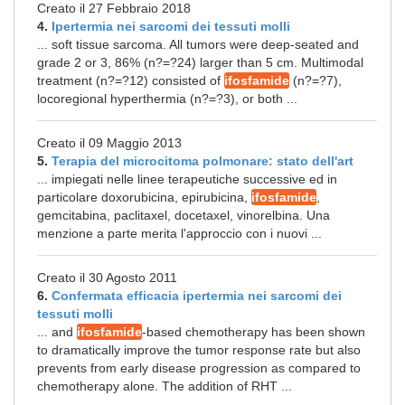
Creato il 27 Febbraio 2018
4.
Ipertermia nei sarcomi dei tessuti molli
... soft tissue sarcoma. All tumors were deep-seated and
grade 2 or 3, 86% (n?=?24) larger than 5 cm. Multimodal
treatment (n?=?12) consisted of
ifosfamide
(n?=?7),
locoregional hyperthermia (n?=?3), or both ...
Creato il 09 Maggio 2013
5.
Terapia del microcitoma polmonare: stato dell'art
... impiegati nelle linee terapeutiche successive ed in
particolare doxorubicina, epirubicina,
ifosfamide
,
gemcitabina, paclitaxel, docetaxel, vinorelbina. Una
menzione a parte merita l'approccio con i nuovi ...
Creato il 30 Agosto 2011
6.
Confermata efficacia ipertermia nei sarcomi dei
tessuti molli
... and
ifosfamide
-based chemotherapy has been shown
to dramatically improve the tumor response rate but also
prevents from early disease progression as compared to
chemotherapy alone. The addition of RHT ...