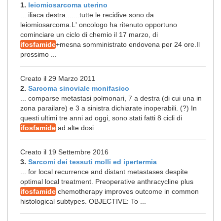
1.
leiomiosarcoma uterino
... iliaca destra.......tutte le recidive sono da
leiomiosarcoma.L' oncologo ha ritenuto opportuno
cominciare un ciclo di chemio il 17 marzo, di
ifosfamide
+mesna somministrato endovena per 24 ore.Il
prossimo ...
Creato il 29 Marzo 2011
2.
Sarcoma sinoviale monifasico
... comparse metastasi polmonari, 7 a destra (di cui una in
zona parailare) e 3 a sinistra dichiarate inoperabili. (?) In
questi ultimi tre anni ad oggi, sono stati fatti 8 cicli di
ifosfamide
ad alte dosi ...
Creato il 19 Settembre 2016
3.
Sarcomi dei tessuti molli ed ipertermia
... for local recurrence and distant metastases despite
optimal local treatment. Preoperative anthracycline plus
ifosfamide
chemotherapy improves outcome in common
histological subtypes. OBJECTIVE: To ...