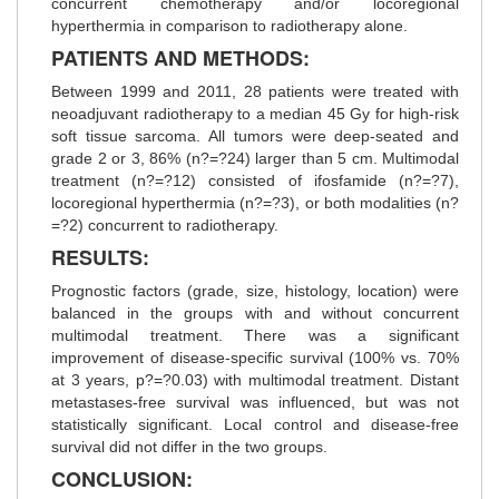
concurrent chemotherapy and/or locoregional
hyperthermia in comparison to radiotherapy alone.
PATIENTS AND METHODS:
Between 1999 and 2011, 28 patients were treated with
neoadjuvant radiotherapy to a median 45 Gy for high-risk
soft tissue sarcoma. All tumors were deep-seated and
grade 2 or 3, 86% (n?=?24) larger than 5 cm. Multimodal
treatment (n?=?12) consisted of ifosfamide (n?=?7),
locoregional hyperthermia (n?=?3), or both modalities (n?
=?2) concurrent to radiotherapy.
RESULTS:
Prognostic factors (grade, size, histology, location) were
balanced in the groups with and without concurrent
multimodal treatment. There was a significant
improvement of disease-specific survival (100% vs. 70%
at 3 years, p?=?0.03) with multimodal treatment. Distant
metastases-free survival was influenced, but was not
statistically significant. Local control and disease-free
survival did not differ in the two groups.
CONCLUSION: