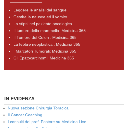
Leggere le analisi del sangue
Gestire la nausea ed il vomito
La stipsi nel paziente oncologico
Il tumore della mammella: Medicina 365
Il Tumore del Colon : Medicina 365
La febbre neoplastica : Medicina 365
I Marcatori Tumorali: Medicina 365
Gli Epatocarcinomi: Medicina 365
IN EVIDENZA
Nuova sezione Chirurgia Toracica
Il Cancer Coaching
I consulti del prof. Pastore su Medicina Live