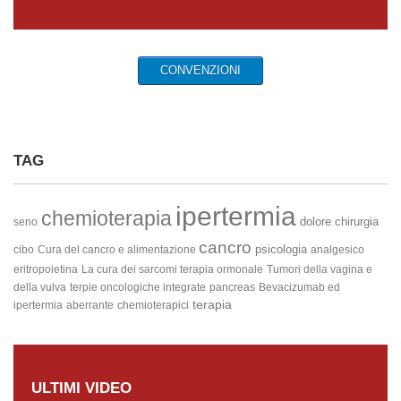
CONVENZIONI
TAG
ipertermia
chemioterapia
dolore
chirurgia
seno
cancro
psicologia
cibo
Cura del cancro e alimentazione
analgesico
eritropoietina
La cura dei sarcomi
terapia ormonale
Tumori della vagina e
della vulva
terpie oncologiche integrate
pancreas
Bevacizumab ed
terapia
ipertermia
aberrante
chemioterapici
ULTIMI VIDEO