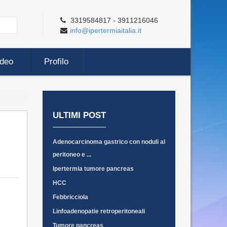
3319584817 - 3911216046
info@ipertermiaitalia.it
ideo
Profilo
ULTIMI POST
Adenocarcinoma gastrico con noduli al
peritoneo e ...
Ipertermia tumore pancreas
HCC
Febbricciola
Linfoadenopatie retroperitoneali
Tumore pancreas