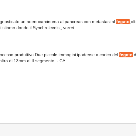
l
diagnosticato un adenocarcinoma al pancreas con metastasi al
fegato
,ol
i stiamo dando il Synchrolevels,, vorrei ...
rocesso produttivo.Due piccole immagini ipodense a carico del
fegato
d
ltra di 13mm al II segmento. - CA ...