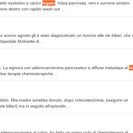
petto evolutivo a carico
fegato
, milza pancreas, reni e surrene sinistro.
ene destro con rapido wash-out ...
 scorso agosto gli è stato diagnosticato un tumore alle vie biliari, che s
Ospedale Molinette di ...
a. La signora con adenocarcinoma pancreatico e diffuse metastasi al
f
due terapie chemioterapiche ...
 dubbio. Mia madre avrebbe dovuto, dopo colecistectomia, eseguire un
vie biliari) ma in seguito all'episodio ...
 adenocarcinoma al colon. ho fatto un primo ciclo di chemioterapia di