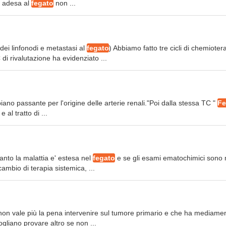
ra adesa al
fegato
non ...
dei linfonodi e metastasi al
fegato
) Abbiamo fatto tre cicli di chemioter
di rivalutazione ha evidenziato ...
ano passante per l'origine delle arterie renali."Poi dalla stessa TC "
Fe
 al tratto di ...
nto la malattia e' estesa nel
fegato
e se gli esami ematochimici sono 
ambio di terapia sistemica, ...
non vale più la pena intervenire sul tumore primario e che ha mediame
ogliano provare altro se non ...