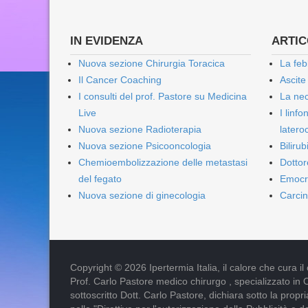
IN EVIDENZA
ARTICO
Nuova sezione Chirurgia Toracica
La feb
Il Cancer Coaching
Ascite
I consulti del prof. Pastore su Medicina
La nec
Live
I linf
Nuova sezione Radioterapia
lateroc
Nuova sezione Psicooncologia
Biliru
Chemioembolizzazione delle metastasi
Dottor
del fegato
Emocr
Nuova sezione di ginecologia
Carcin
Copyright © 2026 Ipertermia Italia, il calore che cura il can
Prof. Carlo Pastore medico chirurgo , specializzato in 
sottoscritto Dott. Carlo Pastore, dichiara sotto la pro