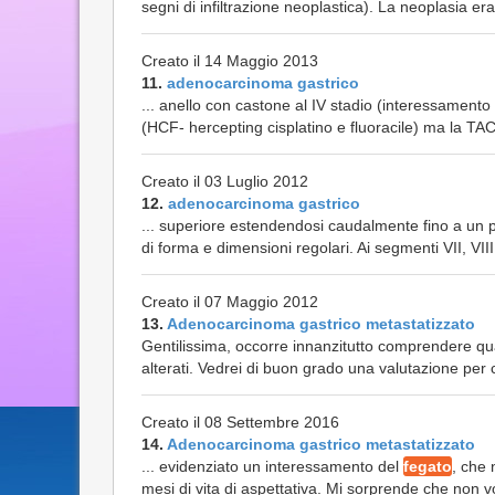
segni di infiltrazione neoplastica). La neoplasia e
Creato il 14 Maggio 2013
11.
adenocarcinoma gastrico
... anello con castone al IV stadio (interessamento 
(HCF- hercepting cisplatino e fluoracile) ma la TAC 
Creato il 03 Luglio 2012
12.
adenocarcinoma gastrico
... superiore estendendosi caudalmente fino a un pi
di forma e dimensioni regolari. Ai segmenti VII, VIII e
Creato il 07 Maggio 2012
13.
Adenocarcinoma gastrico metastatizzato
Gentilissima, occorre innanzitutto comprendere qua
alterati. Vedrei di buon grado una valutazione per c
Creato il 08 Settembre 2016
14.
Adenocarcinoma gastrico metastatizzato
... evidenziato un interessamento del
fegato
, che 
mesi di vita di aspettativa. Mi sorprende che non v