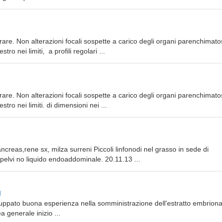
are. Non alterazioni focali sospette a carico degli organi parenchimato
ro nei limiti, a profili regolari ...
are. Non alterazioni focali sospette a carico degli organi parenchimato
tro nei limiti. di dimensioni nei ...
ancreas,rene sx, milza surreni Piccoli linfonodi nel grasso in sede di
n pelvi no liquido endoaddominale. 20.11.13 ...
l
iluppato buona esperienza nella somministrazione dell'estratto embriona
a generale inizio ...