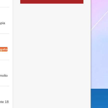
apia
gato
molto
nte 18