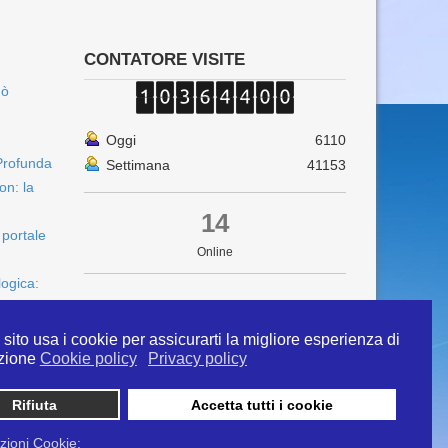
CONTATORE VISITE
uò
Oggi
6110
Profunda
Settimana
41153
on: la
14
 portale
Online
logica:
sito usa i cookie per assicurarti la migliore esperienza di
zione
Cookie policy
Privacy policy
Rifiuta
Accetta tutti i cookie
 info@ipertermiaitalia.it tel. 331/9584817 . Il
ito è diramato nel rispetto delle Linee Guida contenute
zioni Cookie: