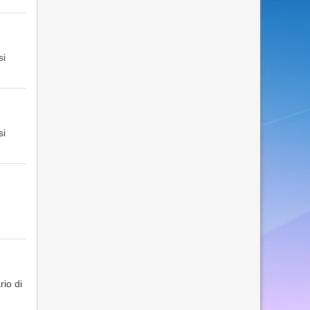
si
si
rio di