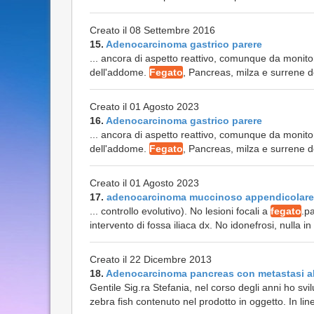
Creato il 08 Settembre 2016
15.
Adenocarcinoma gastrico parere
... ancora di aspetto reattivo, comunque da monitor
dell'addome.
Fegato
, Pancreas, milza e surrene dest
Creato il 01 Agosto 2023
16.
Adenocarcinoma gastrico parere
... ancora di aspetto reattivo, comunque da monitor
dell'addome.
Fegato
, Pancreas, milza e surrene des
Creato il 01 Agosto 2023
17.
adenocarcinoma muccinoso appendicolare
... controllo evolutivo). No lesioni focali a
fegato
.p
intervento di fossa iliaca dx. No idonefrosi, nulla i
Creato il 22 Dicembre 2013
18.
Adenocarcinoma pancreas con metastasi a
Gentile Sig.ra Stefania, nel corso degli anni ho sv
zebra fish contenuto nel prodotto in oggetto. In line