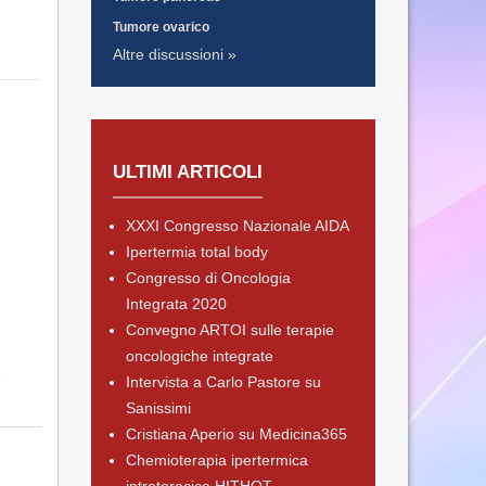
Tumore ovarico
Altre discussioni »
ULTIMI ARTICOLI
XXXI Congresso Nazionale AIDA
Ipertermia total body
Congresso di Oncologia
Integrata 2020
Convegno ARTOI sulle terapie
oncologiche integrate
e
Intervista a Carlo Pastore su
Sanissimi
Cristiana Aperio su Medicina365
Chemioterapia ipertermica