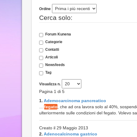
Ordine
Cerca solo:
Forum Kunena
Categorie
Contatti
Articoli
Newsfeeds
Tag
Visualizza n.
Pagina 1 di 5
1.
Ademocarcinoma pancreatico
...
fegato
, che ad ora lavora solo al 40%, sospend
ulteriormente sulle condizioni del fegato. Volevo s
Creato il 29 Maggio 2013
2.
Adenocalcinoma gastrico