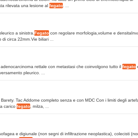
ta rilevata una lesione al
fegato
. ...
eurico a sinistra.
Fegato
con regolare morfologia,volume e densitaInv
di circa 22mm.Vie biliari ...
n adenocarcinoma rettale con metastasi che coinvolgono tutto il
fegato
 versamento pleurico. ...
di Barety. Tac Addome completo senza e con MDC Con i limiti degli artefa
 a carico
fegato
, milza, ...
esofagea e digiunale (non segni di infiltrazione neoplastica), colecisti (n