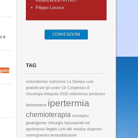
intratoracica HITHOT
Filippo Lococo
CONVENZIONI
i è
TAG
egato
sclerodermia
nutrizione
La Stampa
cure
gratuite per gli under 18
Congresso di
Oncologia Integrata 2020
mitomicina
peritoneo
ipertermia
benessere
chemioterapia
convegno
guarigione
chirurgia
Agoaspirato ed
fegato
agobiopsia
Link utili
residua
diagnosi
cromogranina
termoablazione