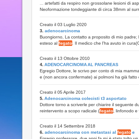
... artefatti da respiro non grossolane lesioni di as
Neoformazione tondeggiante di circa 38mm al surr
Creato il 03 Luglio 2020
3.
adenocarcinoma
Buongiorno, La contatto a proposito di mio padre; lo
esteso al
fegato
. Il medico che l'ha avuto in cura(
Creato il 13 Ottobre 2010
4.
ADENOCARCINOMA AL PANCREAS
Egregio Dottore, le scrivo per conto di mia mamm
e (non ancora confermate) ai polmoni ha già fatto 
Creato il 05 Aprile 2017
5.
Adenocarcinoma colecisti t3 asportato
Dottore torno a scriverle per chiarire il seguente
reintervento a scopo radicale (
fegato
, linfonodo e 
Creato il 14 Settembre 2018
6.
adenocarcinoma con metastasi al
fegato
e
Egregio professore, due anni fa mi è stato tolto un