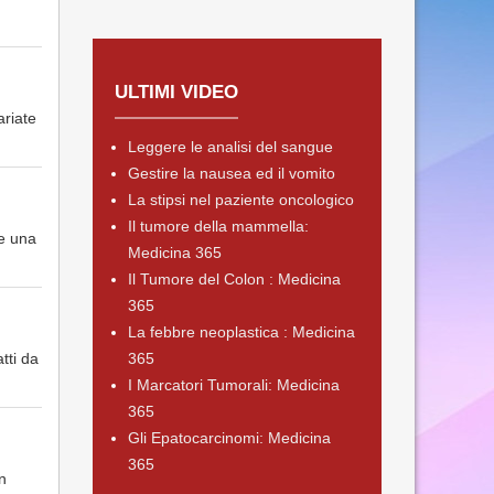
ULTIMI VIDEO
ariate
Leggere le analisi del sangue
Gestire la nausea ed il vomito
La stipsi nel paziente oncologico
Il tumore della mammella:
e una
Medicina 365
Il Tumore del Colon : Medicina
365
La febbre neoplastica : Medicina
tti da
365
I Marcatori Tumorali: Medicina
365
Gli Epatocarcinomi: Medicina
365
on